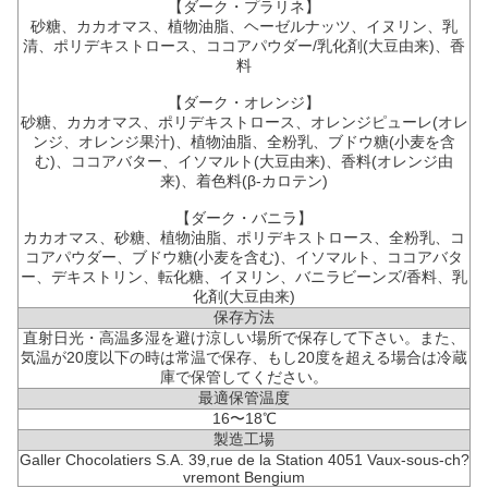
【ダーク・プラリネ】
砂糖、カカオマス、植物油脂、ヘーゼルナッツ、イヌリン、乳
清、ポリデキストロース、ココアパウダー/乳化剤(大豆由来)、香
料
【ダーク・オレンジ】
砂糖、カカオマス、ポリデキストロース、オレンジピューレ(オレ
ンジ、オレンジ果汁)、植物油脂、全粉乳、ブドウ糖(小麦を含
む)、ココアバター、イソマルト(大豆由来)、香料(オレンジ由
来)、着色料(β-カロテン)
【ダーク・バニラ】
カカオマス、砂糖、植物油脂、ポリデキストロース、全粉乳、コ
コアパウダー、ブドウ糖(小麦を含む)、イソマルト、ココアバタ
ー、デキストリン、転化糖、イヌリン、バニラビーンズ/香料、乳
化剤(大豆由来)
保存方法
直射日光・高温多湿を避け涼しい場所で保存して下さい。また、
気温が20度以下の時は常温で保存、もし20度を超える場合は冷蔵
庫で保管してください。
最適保管温度
16〜18℃
製造工場
Galler Chocolatiers S.A. 39,rue de la Station 4051 Vaux-sous-ch?
vremont Bengium