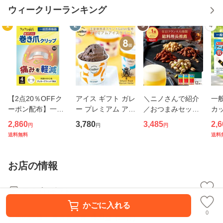
ウィークリーランキング
1
2
3
4
【2点20％OFFク
アイス ギフト ガレ
＼ニノさんで紹介
一般
ーポン配布】一般
ー プレミアム アイ
／おつまみセット
カッ
医療機器 巻き爪用
スクリーム 8個入
ギフト フレーバー
スリ
2,860
3,780
3,485
2,6
円
円
円
矯正クリップ 1個
4種 詰め合わせ 20
ナッツ 12袋入 4種
療用
送料無料
送料
入 ラクラク歩行 メ
26 御中元 スイー
詰め合わせ 2026年
綿 
ディカル 器具 セル
ツ 高級 チョコレー
お中元 誕生日 プレ
ー 
フケア 自分で 自宅
ト キャラメル プレ
ゼント 食べ物 常温
ディ
お店の情報
対策 グッ
ゼント
高級
腕
モノプロギフト
0
かごに入れる
0
4.6
お店の評価：
点
(
28
件
)