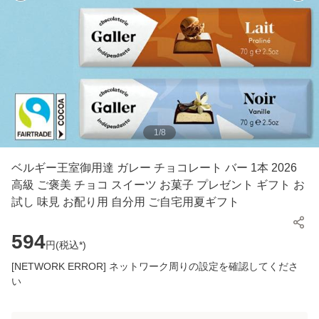
1
/
8
ベルギー王室御用達 ガレー チョコレート バー 1本 2026
高級 ご褒美 チョコ スイーツ お菓子 プレゼント ギフト お
試し 味見 お配り用 自分用 ご自宅用夏ギフト
594
円(
税込*
)
[NETWORK ERROR] ネットワーク周りの設定を確認してくださ
い