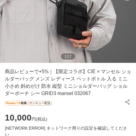
1
/
17
商品レビューで+5%｜【限定コラボ】CIE × マンセル ショ
ルダーバッグ メンズ レディース ペットボトル 入る ミニ
小さめ 斜めがけ 防水 縦型 ミニショルダーバッグ ショル
ダーポーチ シー GRID3 mansel 032067
Pontaパス
特典
サンキュー配送
10,000
円(
税込
)
[NETWORK ERROR] ネットワーク周りの設定を確認してくださ
い