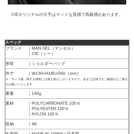
CIEオリジナルの引手はマットな質感で高級感があります。
スペック
ブランド ｜MAN-SEL（マンセル）
｜CIE（シー）
形状 ｜ショルダーバッグ
外寸 ｜W130×H185×D60［mm］
※「サイズ感」関する感覚には個人差がございますので、必ず上記採寸をご確認の上ご購入
をお願いいたします
重量 ｜140g
素材 ｜POLYCARBONATE 100％
｜POLYESTER 100％
｜NYLON 100％
収納 ｜A6
生産国 ｜MADE IN JAPAN / 日本製