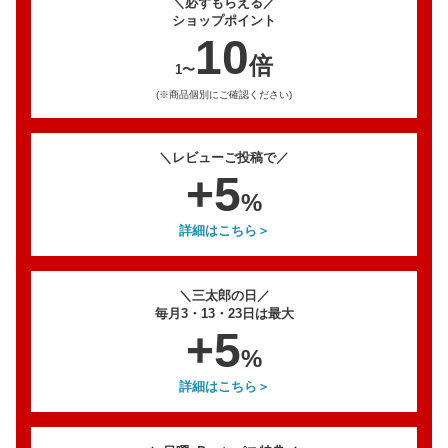
＼必ずもらえる／
ショップポイント
10
倍
1〜
(※商品個別にご確認ください)
＼レビューご投稿で／
+5
%
詳細はこちら＞
＼三太郎の日／
毎月3・13・23日は最大
+5
%
詳細はこちら＞