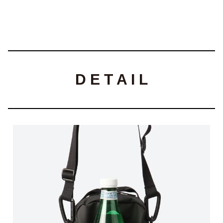
D E T A I L