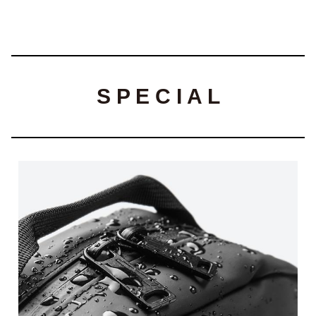
S P E C I A L