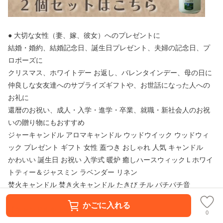
● 大切な女性（妻、嫁、彼女）へのプレゼントに
結婚・婚約、結婚記念日、誕生日プレゼント、夫婦の記念日、プ
ロポーズに
クリスマス、ホワイトデー お返し、バレンタインデー、母の日に
仲良しな女友達へのサプライズギフトや、お世話になった人への
お礼に
還暦のお祝い、成人・入学・進学・卒業、就職・新社会人のお祝
いの贈り物にもおすすめ
ジャーキャンドル アロマキャンドル ウッドウイック ウッドウィ
ック プレゼント ギフト 女性 蓋つき おしゃれ 人気 キャンドル
かわいい 誕生日 お祝い 入学式 暖炉 癒しハースウィックＬホワイ
トティー＆ジャスミン ラベンダー リネン
焚火キャンドル 焚き火キャンドル たきび チル パチパチ音
かごに入れる
【キャンドルを上手に楽しむために】
0