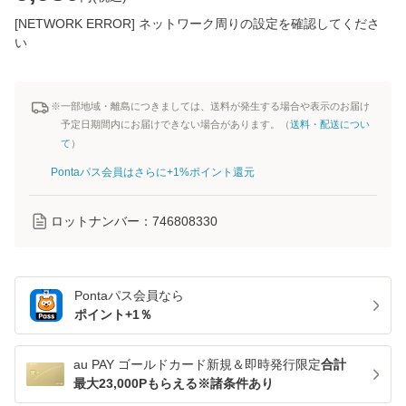
[NETWORK ERROR] ネットワーク周りの設定を確認してくださ
い
※一部地域・離島につきましては、送料が発生する場合や表示のお届け
予定日期間内にお届けできない場合があります。（
送料・配送につい
て
）
Pontaパス会員はさらに+1%ポイント還元
ロットナンバー：
746808330
Pontaパス
会員なら
ポイント+
1
％
au PAY ゴールドカード新規＆即時発行限定
合計
最大23,000Pもらえる※諸条件あり