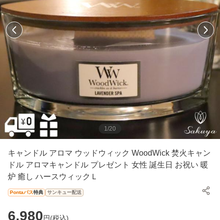
1
/
20
キャンドル アロマ ウッドウィック WoodWick 焚火キャン
ドル アロマキャンドル プレゼント 女性 誕生日 お祝い 暖
炉 癒し ハースウィックＬ
Pontaパス
特典
サンキュー配送
6,980
円(
税込
)