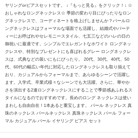
ヤリングorピアスセットです。 ↓『もっと見る』をクリック！↓ ☆
おしゃれなロングネックレス☆ 季節の変わり目にぴったりなロン
グネックレスで、コーディネートを格上げしませんか？パールロ
ングネックレスはフォーマルな場面でも活躍し、結婚式やパーテ
ィーにお呼ばれやセレモニースタイル、七五三などのハレの日の
御祝いに最適です。シンプルでエレガントなホワイト ロングネッ
クレスや、特別なプレゼントにも喜ばれるグレー ロングネックレ
スは、式典などの装いにもにぴったり。 20代、30代、40代、50
代、60代の幅広い年代に対応したロングネックレスも取り揃えて
おり、カジュアルからフォーマルまで、あらゆるシーンで活躍し
ます。入学式、卒業式様々なシーンでも大活躍。さらに、華やか
さを演出する2連ロングネックレスにすることで季節感あふれるス
タイルになるのでおすすめです。長めのロング ネックレスは使い
まわしも自由自在！1本あると重宝します。 パール ネックレス 真
珠のネックレス パールネックレス 真珠ネックレス パール フォー
マル カジュアル パール イヤリング ピアス セット