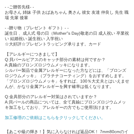
- -ご贈答先様- -
お母さん 姉妹 子供 おばあちゃん 奥さん 彼女 友達 仲良し 先生 職
場 先輩 後輩
- -贈り物（プレゼント ギフト）- -
誕生日 、成人式 母の日（Mother"s Day)敬老の日 成人祝い 卒業祝
い 結婚祝い 誕生祝い 入学祝い
☆大好評☆プレゼントラッピング承ります。カード
【アレルギーにつきまして】
Q:貝パールピアスのキャッチ部分の素材は何ですか？
A:真鍮のブロンズロジウムメッキになります。
シルバー製品で金属アレルギーになった方などには、「ブロンズ
ロジウムメッキ」（プラチナコーティング）をおすすめします。
「ブロンズロジウムメッキ」をすれば、100％大丈夫とはいえませ
んが、かなり金属アレルギーを興す確率は低くなります。
Q:金具部分のアレルギー対策はされていますか？
A:貝パールの商品については、全て真鍮にブロンズロジウムメッ
キ加工をしており、アレルギーの方でもご使用頂けます。
加工修理のご依頼はこちらをクリックしてください。
【あこや級の輝き！】気に入らなければ返品OK！ 7mm80cmのイ