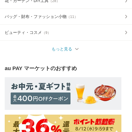
花・ガーデン・DIY工具
（
28
）
バッグ・財布・ファッション小物
（
11
）
ビューティ・コスメ
（
9
）
もっと見る
au PAY マーケット
のおすすめ