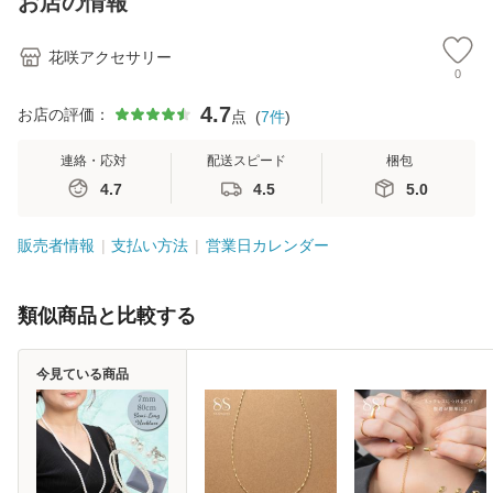
お店の情報
ト
ング ピ
ク 国
花咲アクセサリー
0
4.7
お店の評価：
点
(
7
件
)
連絡・応対
配送スピード
梱包
4.7
4.5
5.0
販売者情報
支払い方法
営業日カレンダー
類似商品と比較する
今見ている商品