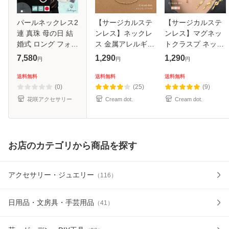
パールネックレス2
【サージカルステ
【サージカルステ
連 真珠 母の日 結
ンレス】ネックレ
ンレス】マグネッ
婚式 ロング フォー
ス 金属アレルギー
トクラスプ ネック
マル プレゼント パ
対応 つけっぱなし
レス マグネット 留
7,580
1,290
1,290
円
円
円
ールネックレスセ
ステンレス レディ
め具 金属アレルギ
ミロング
ース 1mm幅 極細
ー対応 つけっぱな
送料無料
送料無料
送料無料
7mm80cm イヤリ
ショート スキンジ
し ステンレス 1秒
(0)
(25)
(9)
ングピアスセット
ュエリー 5
着脱 ワン
花咲アクセサリー
Cream dot.
Cream dot.
お店のカテゴリから商品を探す
アクセサリー・ジュエリー
（
116
）
日用品・文房具・手芸用品
（
41
）