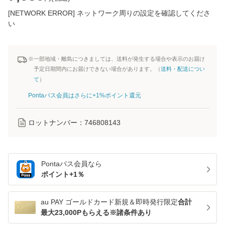
[NETWORK ERROR] ネットワーク周りの設定を確認してくださ
い
※一部地域・離島につきましては、送料が発生する場合や表示のお届け
予定日期間内にお届けできない場合があります。（
送料・配送につい
て
）
Pontaパス会員はさらに+1%ポイント還元
ロットナンバー：
746808143
Pontaパス
会員なら
ポイント+
1
％
au PAY ゴールドカード新規＆即時発行限定
合計
最大23,000Pもらえる※諸条件あり