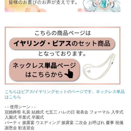
こちらはピアス/イヤリングセットのページです。ネックレス単品
はこちら
- - 使用シーン - -
冠婚葬祭 礼装 結婚式 七五三 ハレの日 発表会 フォーマル 入学式
入園式 卒業式 卒園式
パーティ 披露宴 ウエディング 披露宴 二次会 お呼ばれ 慶事 祝儀
謝恩会 歓送迎会