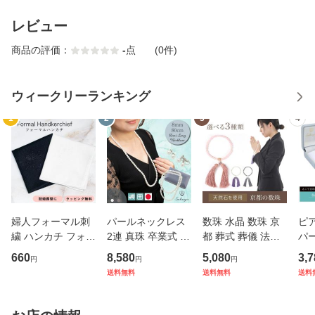
レビュー
商品の評価：
-
点
(0件)
ウィークリーランキング
1
2
3
4
婦人フォーマル刺
パールネックレス
数珠 水晶 数珠 京
ピ
繍 ハンカチ フォー
2連 真珠 卒業式 入
都 葬式 葬儀 法事
パ
マル 刺繍 セレモニ
学式 結婚式 ロング
法要 通夜 京都のお
8m
660
8,580
5,080
3,7
円
円
円
ー カジュアル レデ
フォーマル プレゼ
しゃれな本格念珠
ー
送料無料
送料無料
送料
ィース お悔やみ 成
ント ジュエリーケ
数珠袋付き！ 送料
シ
人式 母の日 結婚式
ース付 セミロング
無料 ホワイト ブラ
冠
卒園 御礼 プチギフ
8mm80cm イヤリ
ック シルバー ピン