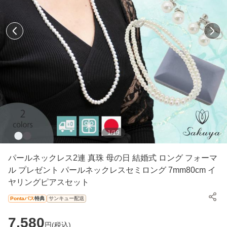
1
/
19
パールネックレス2連 真珠 母の日 結婚式 ロング フォーマ
ル プレゼント パールネックレスセミロング 7mm80cm イ
ヤリングピアスセット
Pontaパス
特典
サンキュー配送
7,580
円(
税込
)