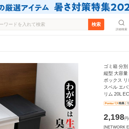
検索
詳細検索
ゴミ箱 分別
縦型 大容量 
ボックス リ
スベル エバン
リム 20L E
Pontaパス
特典
2,198
円
[NETWOR