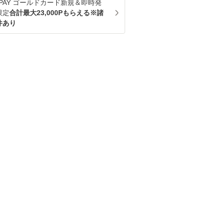
u PAY ゴールドカード新規＆即時発
限定
合計最大23,000Pもらえる※諸
件あり