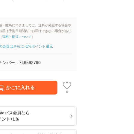
域・離島につきましては、送料が発生する場合や
お届け予定日期間内にお届けできない場合があり
（
送料・配送について
）
aパス会員はさらに+1%ポイント還元
ナンバー：
746592790
かごに入れる
0
ntaパス
会員なら
イント+
1
％