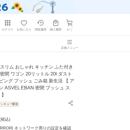
カテゴリ
お気に入り
閲覧履歴
購入履歴
かご
店舗メニュー
 スリム おしゃれ キッチン ふた付き
密閉 ワゴン 20リットル 20l ダスト
ビング プッシュ ごみ箱 新生活 【 ア
 ASVEL EBAN 密閉 プッシュ ス
C 】
サンキュー配送
(
税込
)
K ERROR] ネットワーク周りの設定を確認