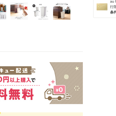
a
行
条