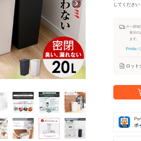
してください
※一部地
表示の
ます。
Pont
ロット
Po
ポ