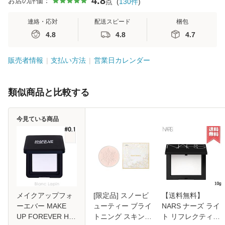
4.8
お店の評価：
点
(
130
件
)
連絡・応対
配送スピード
梱包
4.8
4.8
4.7
販売者情報
支払い方法
営業日カレンダー
類似商品と比較する
今見ている商品
メイクアップフォ
[限定品] スノービ
【送料無料】
ーエバー MAKE
ューティー ブライ
NARS ナーズ ライ
UP FOREVER HD
トニング スキンケ
ト リフレクティン