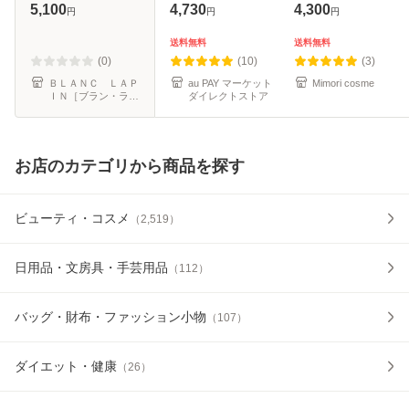
スキンプレストパ
アパウダー （レフ
グ セッティング パ
5,100
4,730
4,300
円
円
円
ウダー #0.1
ィル） 2026 フェ
ウダー プレスト N
TRANSLUSENT
イスパウダー 25g
10g
送料無料
送料無料
10g フェイスパウ
【医薬部外品】 美
(0)
(10)
(3)
ダー [216296]【メ
白 透明感
ＢＬＡＮＣ ＬＡＰ
au PAY マーケット
Mimori cosme
ＩＮ［ブラン・ラパ
ダイレクトストア
ール便可】
ン］
お店のカテゴリから商品を探す
ビューティ・コスメ
（
2,519
）
日用品・文房具・手芸用品
（
112
）
バッグ・財布・ファッション小物
（
107
）
ダイエット・健康
（
26
）