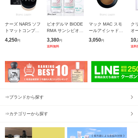
ナーズ NARS ソフ
ビオデルマ BIODE
マック MAC スモ
ク
トマットコンプリ
RMA サンシビオH
ールアイシャドウ
オー
ートコンシーラー
2O D 2本セット
#ソバ Soba 1.5g
デ
4,250
3,380
3,050
10
円
円
円
#1276 VANILLA 6.
【送料無料】 500
アイシャドウ [016
ミン
送料無料
送料
2g [012764]
ml x2 クレンジン
211]【メール便
30
グローション [000
可】
女性
992]
ーズ 
⇒ブランドから探す
⇒カテゴリーから探す