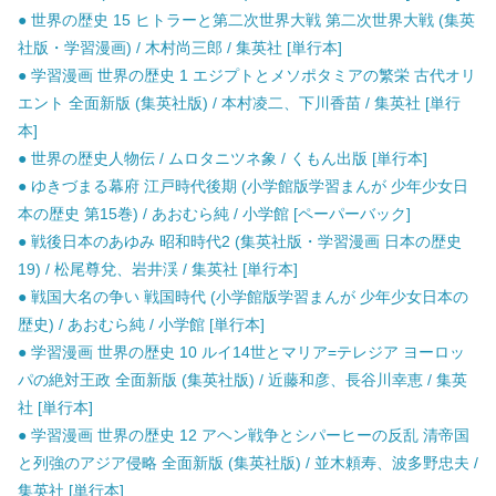
● 世界の歴史 15 ヒトラーと第二次世界大戦 第二次世界大戦 (集英
社版・学習漫画) / 木村尚三郎 / 集英社 [単行本]
● 学習漫画 世界の歴史 1 エジプトとメソポタミアの繁栄 古代オリ
エント 全面新版 (集英社版) / 本村凌二、下川香苗 / 集英社 [単行
本]
● 世界の歴史人物伝 / ムロタニツネ象 / くもん出版 [単行本]
● ゆきづまる幕府 江戸時代後期 (小学館版学習まんが 少年少女日
本の歴史 第15巻) / あおむら純 / 小学館 [ペーパーバック]
● 戦後日本のあゆみ 昭和時代2 (集英社版・学習漫画 日本の歴史
19) / 松尾尊兌、岩井渓 / 集英社 [単行本]
● 戦国大名の争い 戦国時代 (小学館版学習まんが 少年少女日本の
歴史) / あおむら純 / 小学館 [単行本]
● 学習漫画 世界の歴史 10 ルイ14世とマリア=テレジア ヨーロッ
パの絶対王政 全面新版 (集英社版) / 近藤和彦、長谷川幸恵 / 集英
社 [単行本]
● 学習漫画 世界の歴史 12 アヘン戦争とシパーヒーの反乱 清帝国
と列強のアジア侵略 全面新版 (集英社版) / 並木頼寿、波多野忠夫 /
集英社 [単行本]