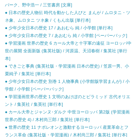
バーク、野中浩一 / 三笠書房 [文庫]
● 日本の歴史人物伝 時代を動かした人びと まんが / ムロタニ・ツ
ネ象、ムロタニ ツネ象 / くもん出版 [単行本]
● 少年少女日本の歴史 17 / あおむら 純 / 小学館 [単行本]
● 少年少女日本の歴史 7 / あおむら 純 / 小学館 [ペーパーバック]
● 学習漫画 世界の歴史 6 カール大帝と十字軍の遠征 ヨーロッパ中
世の展開 全面新版 (集英社版) / 河原温、天沼春樹 / 集英社 [単行
本]
● できごと事典 (集英社版・学習漫画 日本の歴史) / 笠原一男、小
栗純子 / 集英社 [単行本]
● 少年少女日本の歴史 別巻 1 人物事典 (小学館版学習まんが) / 小
学館 / 小学館 [ペーパーバック]
● 学習漫画世界の歴史 1 文明のあけぼのとピラミッド 古代オリエ
ント / 集英社 / 集英社 [単行本]
● カール大帝とジャンヌ･ダルク 中世ヨーロッパ 第2版 (学習漫画
世界の歴史 4) / 木村尚三郎 / 集英社 [単行本]
● 世界の歴史 11 ナポレオンと激動するヨーロッパ 産業革命とフ
ランス革命 (集英社版・学習漫画) / 木村尚三郎 / 集英社 [単行本]