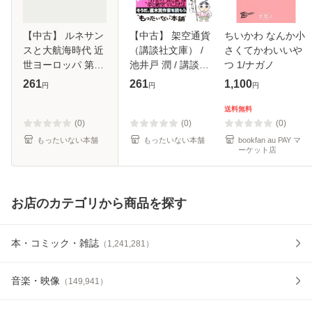
【中古】 ルネサン
【中古】 架空通貨
ちいかわ なんか小
スと大航海時代 近
（講談社文庫） /
さくてかわいいや
世ヨーロッパ 第2
池井戸 潤 / 講談社
つ 1/ナガノ
版 (学習漫画世界
[文庫]【メール便送
261
261
1,100
円
円
円
の歴史 8) / 木村尚
料無料】
三郎 / 集英社 [単行
送料無料
本]【メール便送料
(0)
(0)
(0)
無料】
もったいない本舗
もったいない本舗
bookfan au PAY マ
ーケット店
お店のカテゴリから商品を探す
本・コミック・雑誌
（
1,241,281
）
音楽・映像
（
149,941
）