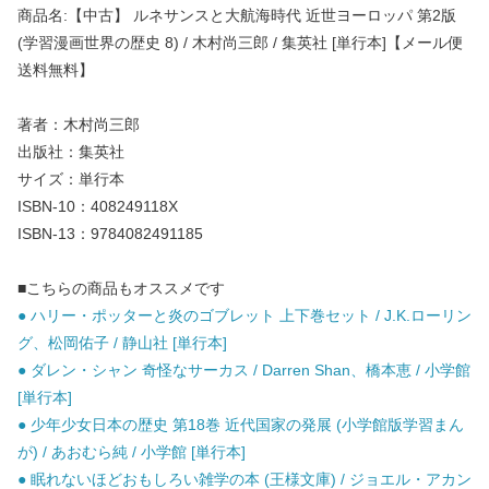
商品名:【中古】 ルネサンスと大航海時代 近世ヨーロッパ 第2版
(学習漫画世界の歴史 8) / 木村尚三郎 / 集英社 [単行本]【メール便
送料無料】
著者：木村尚三郎
出版社：集英社
サイズ：単行本
ISBN-10：408249118X
ISBN-13：9784082491185
■こちらの商品もオススメです
● ハリー・ポッターと炎のゴブレット 上下巻セット / J.K.ローリン
グ、松岡佑子 / 静山社 [単行本]
● ダレン・シャン 奇怪なサーカス / Darren Shan、橋本恵 / 小学館
[単行本]
● 少年少女日本の歴史 第18巻 近代国家の発展 (小学館版学習まん
が) / あおむら純 / 小学館 [単行本]
● 眠れないほどおもしろい雑学の本 (王様文庫) / ジョエル・アカン