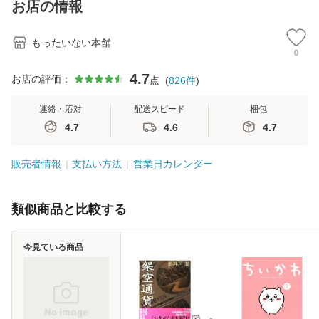
恵 藤本幸三 / 南江
お店の情報
堂 [単行
もったいない本舗
0
4.7
お店の評価：
点
(
826
件
)
連絡・応対
配送スピード
梱包
4.7
4.6
4.7
販売者情報
支払い方法
営業日カレンダー
類似商品と比較する
今見ている商品