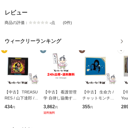
レビュー
商品の評価：
-
点
(0件)
ウィークリーランキング
1
2
3
4
【中古】 TREASU
【中古】 看護管理
【中古】 生命力 /
【中
RES / 山下達郎 /
学 自律し協働する
チャットモンチー /
You
イーストウエス
専門職の看護マネ
キューンレコード
のがか
434
3,862
355
28
円
円
円
ト・ジャパン [CD]
ジメントスキル 改
[CD]【メール便送
【
送料無料
【メール便送料無
訂第3版 (看護学テ
料無料】
料
料】
キストNiCE) / 手島