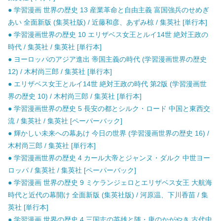
● 学習漫画 世界の歴史 13 産業革命と自由主義 富国強兵のせめぎ
あい 全面新版 (集英社版) / 近藤和彦、あずみ椋 / 集英社 [単行本]
● 学習漫画世界の歴史 10 エリザベス女王とルイ14世 絶対王政の
時代 / 集英社 / 集英社 [単行本]
● ヨーロッパのアジア進出 帝国主義の時代 (学習漫画世界の歴史
12) / 木村尚三郎 / 集英社 [単行本]
● エリザベス女王とルイ14世 絶対王政の時代 第2版 (学習漫画世
界の歴史 10) / 木村尚三郎 / 集英社 [単行本]
● 学習漫画世界の歴史 5 長安の都とシルク・ロード 中国と東西交
流 / 集英社 / 集英社 [ペーパーバック]
● 輝かしい未来への幕あけ 今日の世界 (学習漫画世界の歴史 16) /
木村尚三郎 / 集英社 [単行本]
● 学習漫画世界の歴史 4 カール大帝とジャンヌ・ダルク 中世ヨー
ロッパ / 集英社 / 集英社 [ペーパーバック]
● 学習漫画 世界の歴史 9 ミケランジェロとエリザベス女王 大航海
時代と近代の幕開け 全面新版 (集英社版) / 河原温、下川香苗 / 集
英社 [単行本]
● 学習漫画 世界の歴史 4 三国志の英雄と随・唐のかがやき 古代中