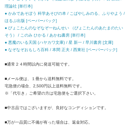
理論社 [単行本]
● かみであそぼう 科学あそびの本 / こばやしみのる、ふりやよう /
ほるぷ出版 [ペーパーバック]
● ぴょこたんのなぞなぞ一ねんせい （ぴょこたんのあたまのたい
そう） / このみ ひかる / あかね書房 [単行本]
● 悪魔のいる天国 (ハヤカワ文庫) / 星 新一 / 早川書房 [文庫]
● なぞなぞおもしろ百科 / 本間 正夫 / 西東社 [ペーパーバック]
■通常２４時間以内に発送可能です。
■メール便は、１冊から送料無料です。
宅急便の場合、2,500円以上送料無料です。
※「代引き」ご希望の方は宅急便をご選択下さい。
■中古品ではございますが、良好なコンディションです。
■万が一品質に不備が有った場合は、返金対応。