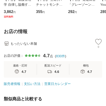
学 自律し協働する
チャットモンチー /
「グレーゾーン」
You
専門職の看護マネ
キューンレコード
その正しい理解と
のがか
3,862
355
292
28
円
円
円
ジメントスキル 改
[CD]【メール便送
克服法 (SB新書 57
【
送料無料
訂第3版 (看護学テ
料無料】
2) / 岡田尊司 / Ｓ
料
キストNiCE) / 手島
Ｂクリエイティブ
恵 藤本幸三 / 南江
[新書]【メール便送
お店の情報
堂 [単行
料無料】
もったいない本舗
0
4.7
お店の評価：
点
(
830
件
)
連絡・応対
配送スピード
梱包
4.7
4.6
4.7
販売者情報
支払い方法
営業日カレンダー
類似商品と比較する