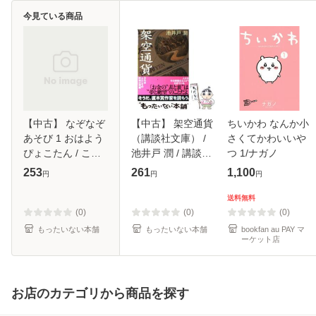
今見ている商品
【中古】 なぞなぞ
【中古】 架空通貨
ちいかわ なんか小
あそび 1 おはよう
（講談社文庫） /
さくてかわいいや
ぴょこたん / この
池井戸 潤 / 講談社
つ 1/ナガノ
みひかる / あかね
[文庫]【メール便送
253
261
1,100
円
円
円
書房 [単行本]【メ
料無料】
ール便送料無料】
送料無料
(0)
(0)
(0)
もったいない本舗
もったいない本舗
bookfan au PAY マ
ーケット店
お店のカテゴリから商品を探す