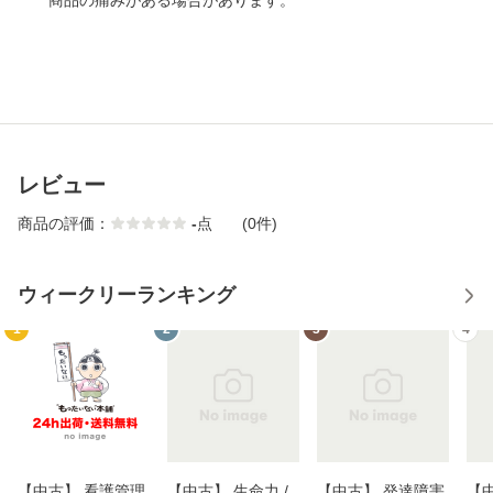
商品の痛みがある場合があります。
レビュー
商品の評価：
-
点
(0件)
ウィークリーランキング
1
2
3
4
【中古】 看護管理
【中古】 生命力 /
【中古】 発達障害
【中