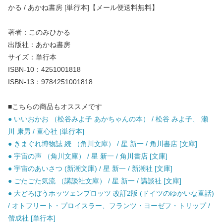
かる / あかね書房 [単行本]【メール便送料無料】
著者：このみひかる
出版社：あかね書房
サイズ：単行本
ISBN-10：4251001818
ISBN-13：9784251001818
■こちらの商品もオススメです
● いいおかお （松谷みよ子 あかちゃんの本） / 松谷 みよ子、 瀬
川 康男 / 童心社 [単行本]
● きまぐれ博物誌 続 （角川文庫） / 星 新一 / 角川書店 [文庫]
● 宇宙の声 （角川文庫） / 星 新一 / 角川書店 [文庫]
● 宇宙のあいさつ (新潮文庫) / 星 新一 / 新潮社 [文庫]
● ごたごた気流 （講談社文庫） / 星 新一 / 講談社 [文庫]
● 大どろぼうホッツェンプロッツ 改訂2版 (ドイツのゆかいな童話)
/ オトフリート・プロイスラー、フランツ・ヨーゼフ・トリップ /
偕成社 [単行本]