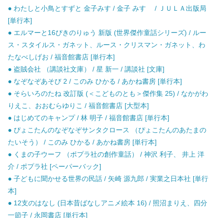
● わたしと小鳥とすずと 金子みす / 金子 みすゞ / ＪＵＬＡ出版局
[単行本]
● エルマーと16ぴきのりゅう 新版 (世界傑作童話シリーズ) / ルー
ス・スタイルス・ガネット、ルース・クリスマン・ガネット、わ
たなべしげお / 福音館書店 [単行本]
● 盗賊会社 （講談社文庫） / 星 新一 / 講談社 [文庫]
● なぞなぞあそび 2 / このみ ひかる / あかね書房 [単行本]
● そらいろのたね 改訂版 (＜こどものとも＞傑作集 25) / なかがわ
りえこ、おおむらゆりこ / 福音館書店 [大型本]
● はじめてのキャンプ / 林 明子 / 福音館書店 [単行本]
● ぴょこたんのなぞなぞサンタクロース （ぴょこたんのあたまの
たいそう） / このみ ひかる / あかね書房 [単行本]
● くまの子ウーフ （ポプラ社の創作童話） / 神沢 利子、 井上 洋
介 / ポプラ社 [ペーパーバック]
● 子どもに聞かせる世界の民話 / 矢崎 源九郎 / 実業之日本社 [単行
本]
● 12支のはなし (日本昔ばなしアニメ絵本 16) / 照沼まりえ、四分
一節子 / 永岡書店 [単行本]