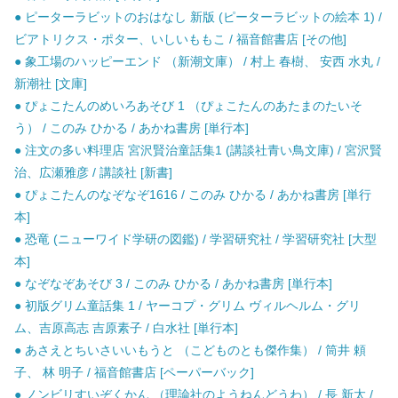
● ピーターラビットのおはなし 新版 (ピーターラビットの絵本 1) /
ビアトリクス・ポター、いしいももこ / 福音館書店 [その他]
● 象工場のハッピーエンド （新潮文庫） / 村上 春樹、 安西 水丸 /
新潮社 [文庫]
● ぴょこたんのめいろあそび 1 （ぴょこたんのあたまのたいそ
う） / このみ ひかる / あかね書房 [単行本]
● 注文の多い料理店 宮沢賢治童話集1 (講談社青い鳥文庫) / 宮沢賢
治、広瀬雅彦 / 講談社 [新書]
● ぴょこたんのなぞなぞ1616 / このみ ひかる / あかね書房 [単行
本]
● 恐竜 (ニューワイド学研の図鑑) / 学習研究社 / 学習研究社 [大型
本]
● なぞなぞあそび 3 / このみ ひかる / あかね書房 [単行本]
● 初版グリム童話集 1 / ヤーコプ・グリム ヴィルヘルム・グリ
ム、吉原高志 吉原素子 / 白水社 [単行本]
● あさえとちいさいいもうと （こどものとも傑作集） / 筒井 頼
子、 林 明子 / 福音館書店 [ペーパーバック]
● ノンビリすいぞくかん （理論社のようねんどうわ） / 長 新太 /