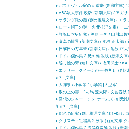
● バスカヴィル家の犬 改版 (新潮文庫) /
● ABC殺人事件 改版 (新潮文庫) / アガ
● オランダ靴の謎 (創元推理文庫) / エラリ
● ローマ帽子の謎 （創元推理文庫） / エラ
● 詳説日本史研究 / 笠原 一男 / 山川出版
● 食卓の情景 (新潮文庫) / 池波 正太郎 / 
● 日曜日の万年筆 (新潮文庫) / 池波 正太郎
● ドイル傑作集 3 恐怖編 改版 (新潮文庫)
● 騙し絵の牙 (角川文庫) / 塩田武士 / KAD
● エラリー・クイーンの事件簿 1 （創元推
元社 [文庫]
● 大辞泉 / 小学館 / 小学館 [大型本]
● 坂の上の雲 1 / 司馬 遼太郎 / 文藝春秋
● 回想のシャーロック･ホームズ (創元推理文
創元社 [文庫]
● 緋色の研究 (創元推理文庫 101−05) 
● クリスティ短編集 2 改版 (新潮文庫 ク-3
● ドイル傑作集 2 海洋奇談編 改版 (新潮文