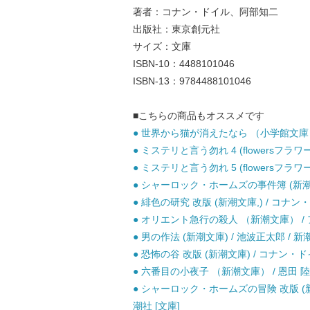
著者：コナン・ドイル、阿部知二
出版社：東京創元社
サイズ：文庫
ISBN-10：4488101046
ISBN-13：9784488101046
■こちらの商品もオススメです
● 世界から猫が消えたなら （小学館文庫） /
● ミステリと言う勿れ 4 (flowersフラワ
● ミステリと言う勿れ 5 (flowersフラワ
● シャーロック・ホームズの事件簿 (新潮文庫
● 緋色の研究 改版 (新潮文庫,) / コナン・
● オリエント急行の殺人 （新潮文庫） / 
● 男の作法 (新潮文庫) / 池波正太郎 / 新潮
● 恐怖の谷 改版 (新潮文庫) / コナン・ドイ
● 六番目の小夜子 （新潮文庫） / 恩田 陸 
● シャーロック・ホームズの冒険 改版 (
潮社 [文庫]