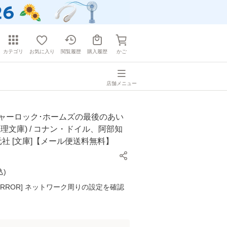
カテゴリ
お気に入り
閲覧履歴
購入履歴
かご
店舗メニュー
シャーロック･ホームズの最後のあい
推理文庫) / コナン・ドイル、阿部知
創元社 [文庫]【メール便送料無料】
込
)
K ERROR] ネットワーク周りの設定を確認