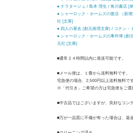
● ナラタージュ / 島本 理生 / 角川書店 [
● シャーロック・ホームズの復活 （新潮文庫
社 [文庫]
● 四人の署名 (創元推理文庫) / コナン・
● シャーロック・ホームズの事件簿 (創元
元社 [文庫]
■通常２４時間以内に発送可能です。
■メール便は、１冊から送料無料です。
宅急便の場合、2,500円以上送料無料で
※「代引き」ご希望の方は宅急便をご選
■中古品ではございますが、良好なコン
■万が一品質に不備が有った場合は、返
■クリーニング済み。