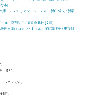
単行本]
） / ジュ リアン・シモンズ、 新庄 哲夫 / 新潮
ドイル、阿部知二 / 東京創元社 [文庫]
推理文庫) / コナン・ドイル、深町真理子 / 東京創
す。
択下さい。
ディションです。
金対応。