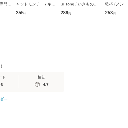
専門職
ャットモンチー / キュ
ur song / いきものが
乾杯 (ノン
ントス
ーンレコード [CD]
かり / [CD]【メール便
ト) / 東野圭
355
289
253
円
円
円
(看護
【メール便送料無料】
送料無料】
社 [文庫]
 / 手
料無料】
 南江
件
)
ード
梱包
.6
4.7
ダー