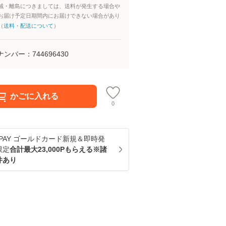
域・離島につきましては、送料が発生する場合や
お届け予定日期間内にお届けできない場合があり
（
送料・配送について
）
ナンバー：
744696430
かごに入れる
0
u PAY ゴールドカード新規＆即時発
限定
合計最大23,000Pもらえる※諸
件あり