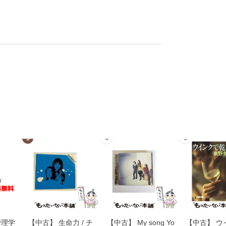
3
4
5
管理学
【中古】 生命力 / チ
【中古】 My song Yo
【中古】 ウ