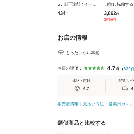
S / 山下達郎 / イース
自律し協働する
トウエスト・ジャパン
の看護マネジメ
434
3,862
円
円
[CD]【メール便送料無
キル 改訂第3版 
送料無料
料】
学テキストNiCE)
島恵 藤本幸三 /
堂 [単行
お店の情報
もったいない本舗
4.7
お店の評価：
点
(
829
連絡・応対
配送スピ
4.7
4
販売者情報
支払い方法
営業日カレン
類似商品と比較する