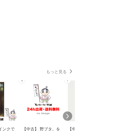
もっと見る
6
7
8
インクで
【中古】 野ブタ。を
【中古】 明日なき森
【中古】