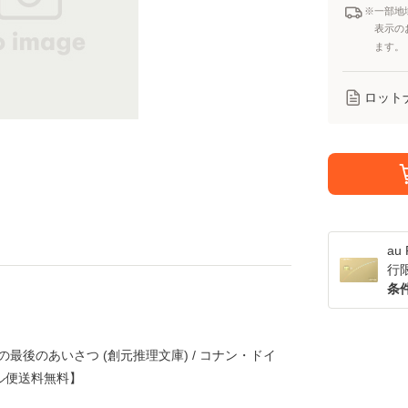
※一部地
表示の
ます。
ロット
a
行
条
最後のあいさつ (創元推理文庫) / コナン・ドイ
ール便送料無料】