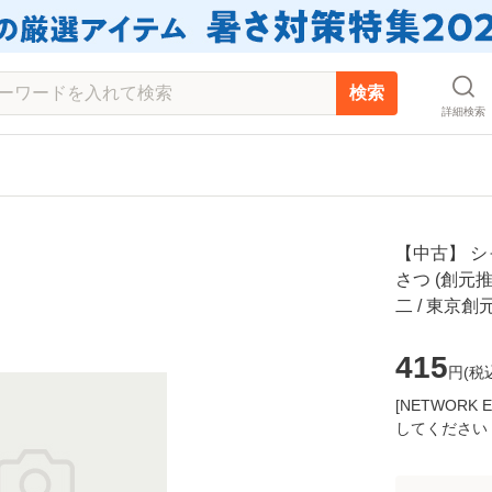
検索
詳細検索
【中古】 
さつ (創元
二 / 東京
415
円(
税
[NETWOR
してください