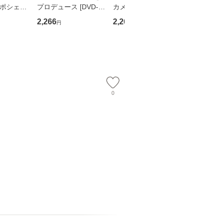
・ポシェッ
プロデュース [DVD-B
カメムシ先生が熊野で
からだの
吾 / 祥伝
OX] / バップ [DVD]
語る / 熊野の森ネット
四季 / 藤
2,266
2,266
1,691
円
円
円
【メール便送
【メール便送料無料】
ワークいちいがしの
漁村文化協
会、吉田元重 玉井済
【メール
夫 / 新評論 [単行本]
【メール
0