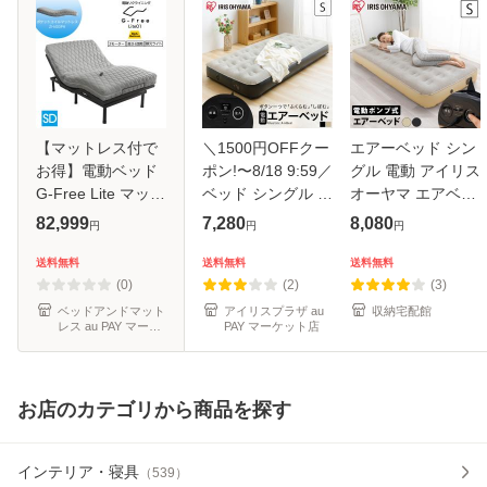
【マットレス付で
＼1500円OFFクー
エアーベッド シン
お得】電動ベッド
ポン!〜8/18 9:59／
グル 電動 アイリス
G-Free Lite マット
ベッド シングル 電
オーヤマ エアベッ
レス付き セミダブ
動エアーベッド
ド ベッド マットレ
82,999
7,280
8,080
円
円
円
ル ZH403P ポケッ
PEAB-250S アイリ
ス 電動エアーベッ
トコイル アジャス
スオーヤマ 全2色
ド 来客用 キャンプ
送料無料
送料無料
送料無料
タブルベッド
電動ベッド 電動 ベ
用 アウトドア 車中
(0)
(2)
(3)
ッド エア
泊 防
ベッドアンドマット
アイリスプラザ au
収納宅配館
レス au PAY マーケ
PAY マーケット店
ット店
お店のカテゴリから商品を探す
インテリア・寝具
（
539
）