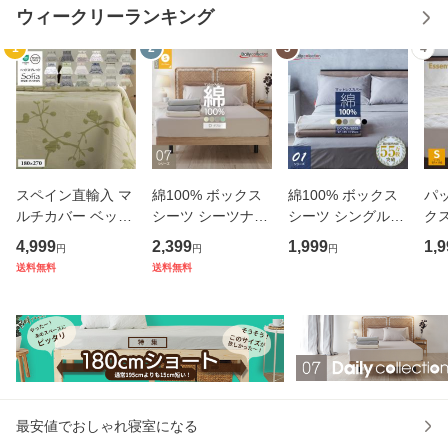
ウィークリーランキング
1
2
3
4
スペイン直輸入 マ
綿100% ボックス
綿100% ボックス
パ
ルチカバー ベッド
シーツ シーツナビ
シーツ シングル
ク
カバー ベッドスプ
付き 140cm×195c
(幅97×195cm) 85S
ス
4,999
2,399
1,999
1,9
円
円
円
レッド ブランケッ
m ダブル マットレ
S(幅85×195cm) マ
97
送料無料
送料無料
ト シングル (180×
スカバー G07 デイ
ットレスカバー G
マ
270) sofia カバー
リーコレクション
01 （メール便）
一
07シリーズ メール
BP
便
ス
最安値でおしゃれ寝室になる