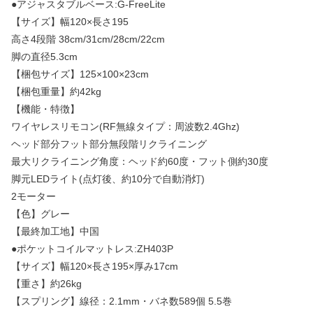
●アジャスタブルベース:G-FreeLite
【サイズ】幅120×長さ195
高さ4段階 38cm/31cm/28cm/22cm
脚の直径5.3cm
【梱包サイズ】125×100×23cm
【梱包重量】約42kg
【機能・特徴】
ワイヤレスリモコン(RF無線タイプ：周波数2.4Ghz)
ヘッド部分フット部分無段階リクライニング
最大リクライニング角度：ヘッド約60度・フット側約30度
脚元LEDライト(点灯後、約10分で自動消灯)
2モーター
【色】グレー
【最終加工地】中国
●ポケットコイルマットレス:ZH403P
【サイズ】幅120×長さ195×厚み17cm
【重さ】約26kg
【スプリング】線径：2.1mm・バネ数589個 5.5巻