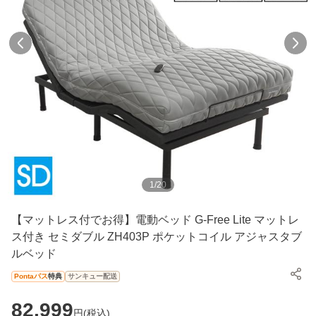
1
/
20
【マットレス付でお得】電動ベッド G-Free Lite マットレ
ス付き セミダブル ZH403P ポケットコイル アジャスタブ
ルベッド
Pontaパス
特典
サンキュー配送
82,999
円(
税込
)