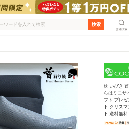
検索
詳細検索
！
枕 いびき 
らはミニサイ
フト プレゼ
ト クリスマ
ト 送料無料 
Pontaパス
特典