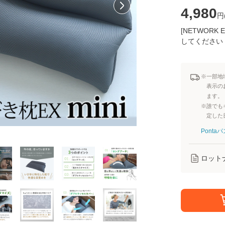
4,980
円
[NETWOR
してください
※一部地
表示の
ます。
※誰でも
定した
Pont
ロット