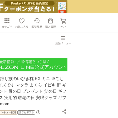
カテゴリ
お気に入り
閲覧履歴
購入履歴
かご
店舗メニュー
首狩り族のいびき枕 EX ミニ ※こち
ズです マクラ まくら イビキ 鼾 ギ
ント 母の日 プレゼント 父の日 ギフ
ス 実用的 敬老の日 安眠グッズ ギフ
mom
サンキュー配送
誰でもギフト