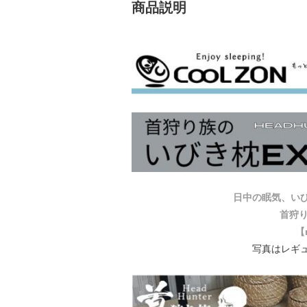
商品説明
日中の眠気、い
首狩り
【
写真はレギ