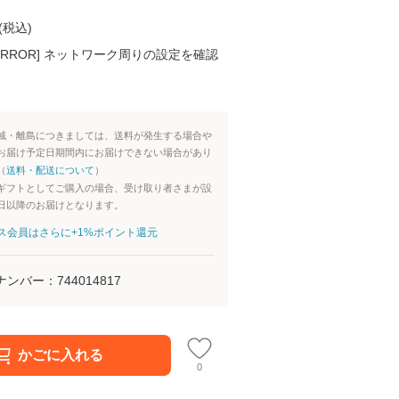
(
税込
)
K ERROR] ネットワーク周りの設定を確認
域・離島につきましては、送料が発生する場合や
お届け予定日期間内にお届けできない場合があり
（
送料・配送について
）
ギフトとしてご購入の場合、受け取り者さまが設
日以降のお届けとなります。
aパス会員はさらに+1%ポイント還元
ナンバー：
744014817
かごに入れる
0