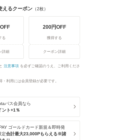
使えるクーポン
（
2
枚）
OFF
200
円OFF
する
獲得する
ン詳細
クーポン詳細
と
注意事項
を必ずご確認のうえ、ご利用くださ
得・利用には会員登録が必要です。
ntaパス
会員なら
イント+
1
％
u PAY ゴールドカード新規＆即時発
限定
合計最大23,000Pもらえる※諸