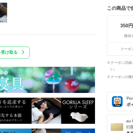
この商品で
350
円
獲得
クーポ
を受け取る
クーポン詳細
い。
クーポンの獲
Po
ポ
a
行