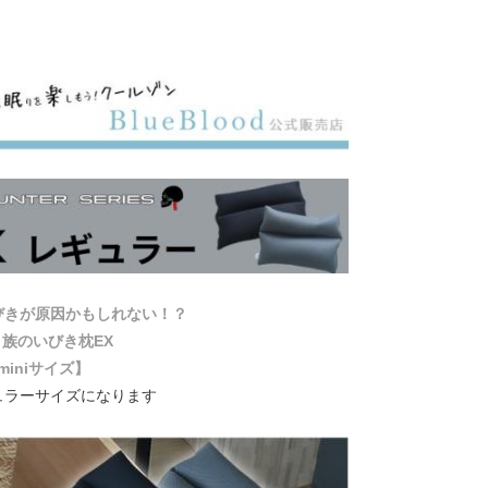
びきが原因かもしれない！？
族のいびき枕EX
miniサイズ】
ュラーサイズになります