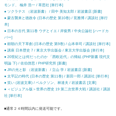
モンド、 楡井 浩一 / 草思社 [単行本]
● ソクラテス （岩波新書） / 田中 美知太郎 / 岩波書店 [新書]
● 蒙古襲来と徳政令 (日本の歴史 第10巻) / 筧雅博 / 講談社 [単行
本]
● 日本の古代 第11巻 ウヂとイエ / 岸俊男 / 中央公論社 [ハードカ
バー]
● 頼朝の天下草創 (日本の歴史 第9巻) / 山本幸司 / 講談社 [単行本]
● 講座 日本歴史 7 / 東京大学出版会 / 東京大学出版会 [単行本]
● 20世紀とは何だったのか 「西欧近代」の帰結 (PHP新書 現代文
明論 下) / 佐伯啓思 / PHP研究所 [新書]
● JRの光と影 （岩波新書） / 立山 学 / 岩波書店 [新書]
● 太平記の時代 (日本の歴史 第11巻) / 新田一郎 / 講談社 [単行本]
● 笑い (岩波文庫) / ベルクソン、林達夫 / 岩波書店 [文庫]
● ＜ビジュアル版＞世界の歴史 19 第二次世界大戦 / 講談社 / 講談
社 [単行本]
■通常２４時間以内に発送可能です。