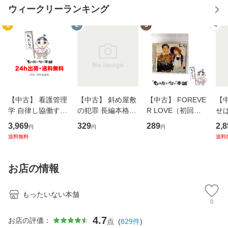
ウィークリーランキング
1
2
3
4
【中古】 看護管理
【中古】 斜め屋敷
【中古】 FOREVE
【
学 自律し協働する
の犯罪 長編本格推
R LOVE（初回生
せば
専門職の看護マネ
理小説 (光文社文
産限定盤） / 清水
VD
3,969
329
289
2,8
円
円
円
ジメントスキル 改
庫) / 島田荘司 / 光
翔太×加藤ミリヤ /
タ
送料無料
送料
訂第3版 (看護学テ
文社 [文庫]【メー
[CD]【メール便送
ター
キストNiCE) / 手島
ル便送料無料】
料無料】
VD
恵 藤本幸三 / 南江
料
お店の情報
堂 [単行
もったいない本舗
0
4.7
お店の評価：
点
(
829
件
)