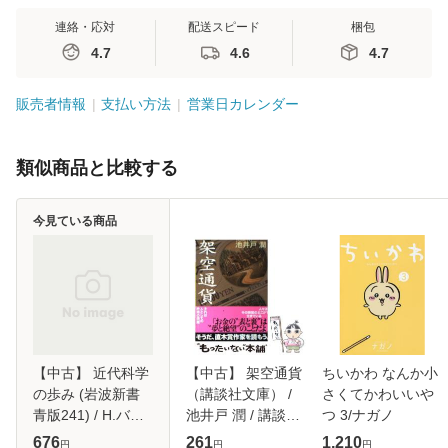
連絡・応対
配送スピード
梱包
4.7
4.6
4.7
販売者情報
支払い方法
営業日カレンダー
類似商品と比較する
今見ている商品
【中古】 近代科学
【中古】 架空通貨
ちいかわ なんか小
の歩み (岩波新書
（講談社文庫） /
さくてかわいいや
青版241) / H.バタ
池井戸 潤 / 講談社
つ 3/ナガノ
ーフィルド、菅井
[文庫]【メール便送
676
261
1,210
円
円
円