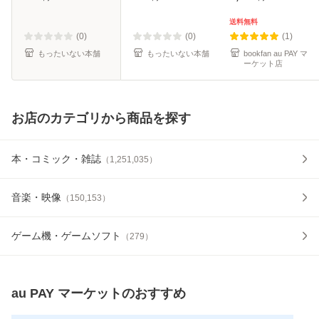
準一 / 岩波書店 [新
料無料】
書]【メール便送料
送料無料
無料】
(0)
(0)
(1)
もったいない本舗
もったいない本舗
bookfan au PAY マ
ーケット店
お店のカテゴリから商品を探す
本・コミック・雑誌
（
1,251,035
）
音楽・映像
（
150,153
）
ゲーム機・ゲームソフト
（
279
）
au PAY マーケット
のおすすめ