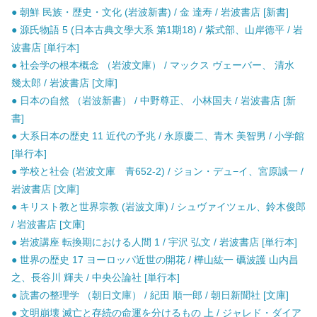
● 朝鮮 民族・歴史・文化 (岩波新書) / 金 達寿 / 岩波書店 [新書]
● 源氏物語 5 (日本古典文學大系 第1期18) / 紫式部、山岸徳平 / 岩
波書店 [単行本]
● 社会学の根本概念 （岩波文庫） / マックス ヴェーバー、 清水
幾太郎 / 岩波書店 [文庫]
● 日本の自然 （岩波新書） / 中野尊正、 小林国夫 / 岩波書店 [新
書]
● 大系日本の歴史 11 近代の予兆 / 永原慶二、青木 美智男 / 小学館
[単行本]
● 学校と社会 (岩波文庫 青652-2) / ジョン・デュ−イ、宮原誠一 /
岩波書店 [文庫]
● キリスト教と世界宗教 (岩波文庫) / シュヴァイツェル、鈴木俊郎
/ 岩波書店 [文庫]
● 岩波講座 転換期における人間 1 / 宇沢 弘文 / 岩波書店 [単行本]
● 世界の歴史 17 ヨーロッパ近世の開花 / 樺山紘一 礪波護 山内昌
之、長谷川 輝夫 / 中央公論社 [単行本]
● 読書の整理学 （朝日文庫） / 紀田 順一郎 / 朝日新聞社 [文庫]
● 文明崩壊 滅亡と存続の命運を分けるもの 上 / ジャレド・ダイア