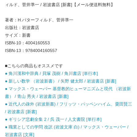
ィルド、菅井準一 / 岩波書店 [新書]【メール便送料無料】
著者：H.バターフィルド、菅井準一
出版社：岩波書店
サイズ：新書
ISBN-10：4004160553
ISBN-13：9784004160557
■こちらの商品もオススメです
● 角川漢和中辞典 / 貝塚 茂樹 / 角川書店 [単行本]
● 新しい数学 （岩波新書） / 矢野 健太郎 / 岩波書店 [新書]
● マックス・ウェーバー 基督教的ヒューマニズムと現代 （岩波新
書） / 青山 秀夫 / 岩波書店 [新書]
● 近代人の疎外 (岩波新書) / フリッツ・パッペンハイム、粟田賢三
/ 岩波書店 [新書]
● ギリシア悲劇全集 2 / 呉 茂一 / 人文書院 [単行本]
● 職業としての学問 改訳 (岩波文庫 白) / マックス・ウェーバー /
岩波書店 [文庫]