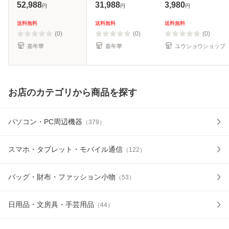
DRAM搭載
R:1050MB/s
PHPCM256GFNTH
52,988
31,988
3,980
円
円
円
R:14200MB/s
W:1000MB/s 外付
256GB M.2 2280
W:13400MB/s SMI
けSSD
NVMe SSD PCIe
送料無料
送料無料
送料無料
6nmコントローラ
SDSSDE61-1T00
Gen3x2 PS5008-
(0)
(0)
(0)
ー搭載 放熱シート
5年保証 海外パッ
E8 DRAMレス 内
嘉年華
嘉年華
ユウショウショップ
付 PS5動作確認済
ケージ ネコポス送
蔵SSD[ゆうパケッ
料
ト発送、
お店のカテゴリから商品を探す
パソコン・PC周辺機器
（
379
）
スマホ・タブレット・モバイル通信
（
122
）
バッグ・財布・ファッション小物
（
53
）
日用品・文房具・手芸用品
（
44
）