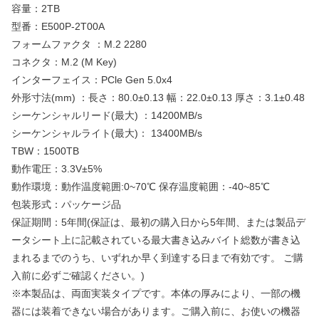
容量：2TB
型番：E500P-2T00A
フォームファクタ ：M.2 2280
コネクタ：M.2 (M Key)
インターフェイス：PCle Gen 5.0x4
外形寸法(mm) ：長さ：80.0±0.13 幅：22.0±0.13 厚さ：3.1±0.48
シーケンシャルリード(最大) ：14200MB/s
シーケンシャルライト(最大)： 13400MB/s
TBW：1500TB
動作電圧：3.3V±5%
動作環境：動作温度範囲:0~70℃ 保存温度範囲：-40~85℃
包装形式：パッケージ品
保証期間：5年間(保証は、最初の購入日から5年間、または製品デ
ータシート上に記載されている最大書き込みバイト総数が書き込
まれるまでのうち、いずれか早く到達する日まで有効です。 ご購
入前に必ずご確認ください。)
※本製品は、両面実装タイプです。本体の厚みにより、一部の機
器には装着できない場合があります。ご購入前に、お使いの機器