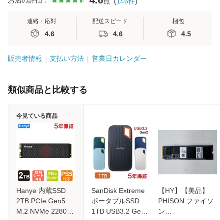
4.6
お店の評価：
点
(
146
件
)
連絡・応対
配送スピード
梱包
4.6
4.6
4.5
販売者情報
支払い方法
営業日カレンダー
類似商品と比較する
今見ている商品
Hanye 内蔵SSD
SanDisk Extreme
【HY】【美品】
2TB PCIe Gen5
ポータブルSSD
PHISON ファイソ
M.2 NVMe 2280
1TB USB3.2 Gen2
ン