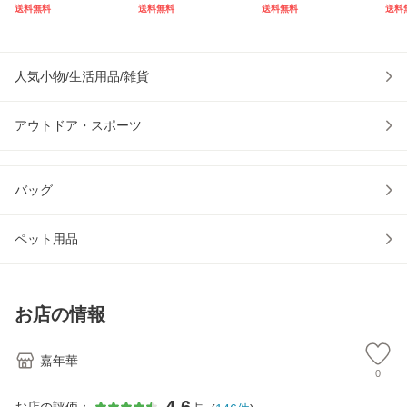
1050MB/s W:1000
ールタオル 冷却タ
ージ ネコポス送料
DD
送料無料
送料無料
送料無料
送料
MB/s 外付けSSD S
オル 夏 スポーツタ
無料 ポイント消化
V30
DSSDE61-1T00 5
オル 冷たいタオル
2対
年保証 海外パッケ
ネコポス送料無料
e 
ージ ネコポス送料
人気小物/生活用品/雑貨
ポイン
保証 
アウトドア・スポーツ
バッグ
ペット用品
お店の情報
嘉年華
0