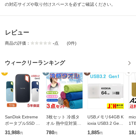
の対応サイズや取り付けスペースを必ずご確認ください。
レビュー
商品の評価：
-
点
(0件)
ウィークリーランキング
1
2
3
4
SanDisk Extreme
3枚セット 冷感タ
USBメモリ64GB K
mi
ポータブルSSD 1T
オル 熱中症対策に
ioxia USB3.2 Gen1
1TB
B USB3.2 Gen2 R:
ひんやりタオル ク
日本製 海外パッケ
W:1
31,988
780
1,885
18
円
円
円