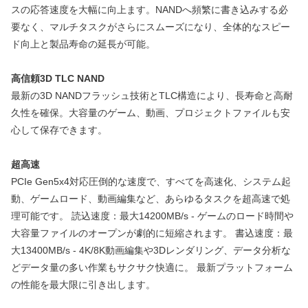
スの応答速度を大幅に向上ます。NANDへ頻繁に書き込みする必
要なく、マルチタスクがさらにスムーズになり、全体的なスピー
ド向上と製品寿命の延長が可能。
高信頼3D TLC NAND
最新の3D NANDフラッシュ技術とTLC構造により、長寿命と高耐
久性を確保。大容量のゲーム、動画、プロジェクトファイルも安
心して保存できます。
超高速
PCIe Gen5x4対応圧倒的な速度で、すべてを高速化、システム起
動、ゲームロード、動画編集など、あらゆるタスクを超高速で処
理可能です。 読込速度：最大14200MB/s - ゲームのロード時間や
大容量ファイルのオープンが劇的に短縮されます。 書込速度：最
大13400MB/s - 4K/8K動画編集や3Dレンダリング、データ分析な
どデータ量の多い作業もサクサク快適に。 最新プラットフォーム
の性能を最大限に引き出します。