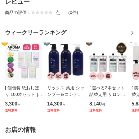
レビュー
商品の評価：
-
点
(0件)
ウィークリーランキング
1
2
3
4
[ 個包装 紙おしぼ
リックス 薬用 シャ
[ 選べる2本セット
[ 
り 100本セット ] V
ンプー＆コンディ
詰替え用 サロント
替え
Bアロマプレミア
ショナー 選べる セ
リートメント ] キ
点
3,300
14,300
8,140
5,8
円
円
円
ム FSX 選べる5種
ット / 800ｍL+800
ューテックPRO 01
] 
送料無料
送料無料
送料無料
送料
の香り シトラール
mL
+02 ACT（はりこ
ダ
ペパーミント ラベ
し）RICH （やわ
ナ
ンダー ローズ ベル
らか） 400g+400g
ニ
お店の情報
ガモット
リフィル ワイ
＆ 