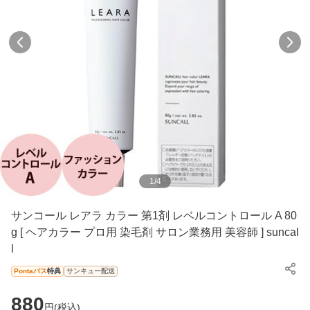
1
/
4
サンコール レアラ カラー 第1剤 レベルコントロール A 80
g [ ヘアカラー プロ用 染毛剤 サロン業務用 美容師 ] suncal
l
Pontaパス
特典
サンキュー配送
880
円(
税込
)