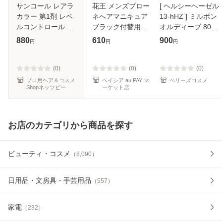
サンコール レアラ
花王 メンズブロー
[ ヘルシーヘーゼル
カラー 第1剤 レベ
ネへアマニキュア
13-hHZ ] ミルボン
ルコントロール A
ブラック付替用
オルディーブ 80g
80g [ ヘアカラー
72g | 白髪染め メ
ヘアカラー カラー
880
610
900
円
円
円
プロ用 染毛剤 サロ
ンズ ヘアマニキュ
リング 女性用
ン業務用 美容師 ]
ア ブローネ ブラッ
suncall
ク 簡単 部分染め
(0)
(0)
(0)
花王 男性用
プロ用ヘア＆コスメ
ベイシア au PAY マ
ベリーズコスメ
Shopネッツビー
ーケット店
お店のカテゴリから商品を探す
ビューティ・コスメ
（
8,090
）
日用品・文房具・手芸用品
（
557
）
家電
（
232
）