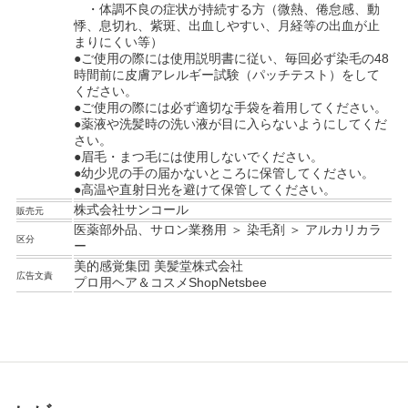
・体調不良の症状が持続する方（微熱、倦怠感、動
悸、息切れ、紫斑、出血しやすい、月経等の出血が止
まりにくい等）
●ご使用の際には使用説明書に従い、毎回必ず染毛の48
時間前に皮膚アレルギー試験（パッチテスト）をして
ください。
●ご使用の際には必ず適切な手袋を着用してください。
●薬液や洗髪時の洗い液が目に入らないようにしてくだ
さい。
●眉毛・まつ毛には使用しないでください。
●幼少児の手の届かないところに保管してください。
●高温や直射日光を避けて保管してください。
株式会社サンコール
販売元
医薬部外品、サロン業務用 ＞ 染毛剤 ＞ アルカリカラ
区分
ー
美的感覚集団 美髪堂株式会社
広告文責
プロ用ヘア＆コスメShopNetsbee