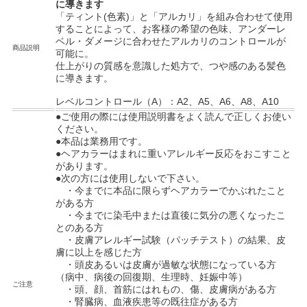
に導きます
「ティント(色素)」と「アルカリ」を組み合わせて使用
することによって、お客様の希望の色味、アンダーレ
ベル・ダメージに合わせたアルカリのコントロールが
商品説明
可能に。
仕上がりの質感を意識した処方で、つや感のある髪色
に導きます。
レベルコントロール（A）：A2、A5、A6、A8、A10
●ご使用の際には使用説明書をよく読んで正しくお使い
ください。
●本品は業務用です。
●ヘアカラーはまれに重いアレルギー反応をおこすこと
があります。
●次の方には使用しないで下さい。
・今までに本品に限らずヘアカラーでかぶれたこと
がある方
・今までに染毛中または直後に気分の悪くなったこ
とのある方
・皮膚アレルギー試験（パッチテスト）の結果、皮
膚に以上を感じた方
・頭皮あるいは皮膚が過敏な状態になっている方
（病中、病後の回復期、生理時、妊娠中等）
ご注意
・頭、顔、首筋にはれもの、傷、皮膚病がある方
・腎臓病、血液疾患等の既往症がある方