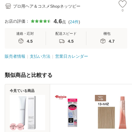
プロ用ヘア＆コスメShopネッツビー
0
4.6
お店の評価：
点
(
24
件
)
連絡・応対
配送スピード
梱包
4.5
4.5
4.7
販売者情報
支払い方法
営業日カレンダー
類似商品と比較する
今見ている商品