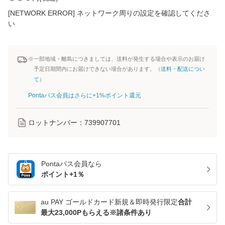
[NETWORK ERROR] ネットワーク周りの設定を確認してくださ
い
※一部地域・離島につきましては、送料が発生する場合や表示のお届け
予定日期間内にお届けできない場合があります。（
送料・配送につい
て
）
Pontaパス会員はさらに+1%ポイント還元
ロットナンバー：
739907701
Pontaパス
会員なら
ポイント+
1
％
au PAY ゴールドカード新規＆即時発行限定
合計
最大23,000Pもらえる※諸条件あり