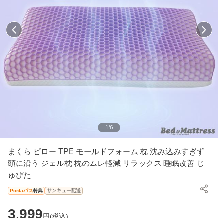
1
/
6
まくら ピロー TPE モールドフォーム 枕 沈み込みすぎず
頭に沿う ジェル枕 枕のムレ軽減 リラックス 睡眠改善 じ
ゅぴた
Pontaパス
特典
サンキュー配送
3,999
円(
税込
)