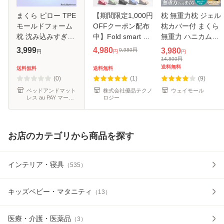
まくら ピロー TPE
【期間限定1,000円
枕 無重力枕 ジェル
モールドフォーム
OFFクーポン配布
枕カバー付 まくら
枕 沈み込みすぎず
中】Fold smart 足
無重力 ハニカム構
頭に沿う ジェル枕
まくら 足枕 しっか
造 体圧分散 活性炭
3,999
4,980
3,980
9,980
円
円
円
円
枕のムレ軽減 リラ
り支える 高反発 む
抗菌 消臭 ウェーブ
14,800
円
ックス 睡眠改善 じ
くみ 腰痛 対策 高
丸洗い可能 ボック
送料無料
送料無料
送料無料
ゅぴた
い通気性 フットピ
ス付き 通気性 寝返
(0)
(1)
(9)
ロー ウレ
ベッドアンドマット
株式会社優品テクノ
ウェイモール
レス au PAY マーケ
ロジー
ット店
お店のカテゴリから商品を探す
インテリア・寝具
（
535
）
キッズベビー・マタニティ
（
13
）
医療・介護・医薬品
（
3
）