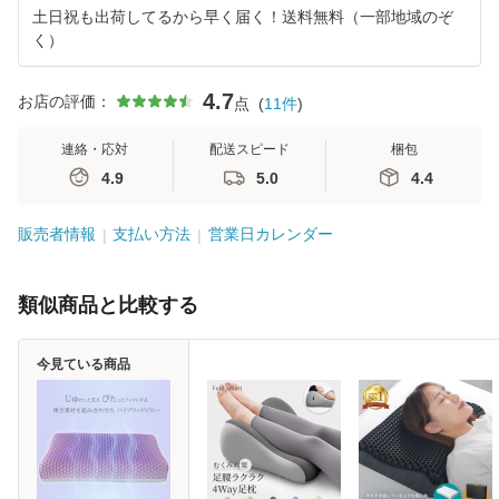
土日祝も出荷してるから早く届く！送料無料（一部地域のぞ
く）
4.7
お店の評価：
点
(
11
件
)
連絡・応対
配送スピード
梱包
4.9
5.0
4.4
販売者情報
支払い方法
営業日カレンダー
類似商品と比較する
今見ている商品