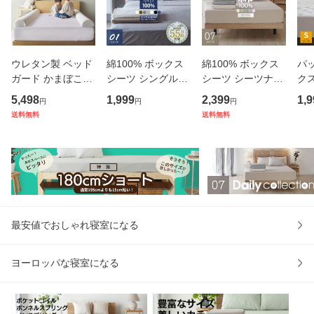
ウレタン製 ベッド
綿100% ボックス
綿100% ボックス
パ
ガード かまぼこガ
シーツ シングル
シーツ シーツナビ
ク
ード 1本(1個) 長さ
(幅97×195cm) 85S
付き 140cm×195c
ス
5,498
1,999
2,399
1,9
円
円
円
190cm 幼児用ベッ
S(幅85×195cm) マ
m ダブル マットレ
97
送料無料
送料無料
ドガード 赤ちゃん
ットレスカバー G
スカバー G07 デイ
マ
や子供のための落
01 （メール便）
リーコレクション
一
下防止 ベッドガー
07シリーズ メール
BP
ド 寝返り
便
ス
最安値でおしゃれ寝室になる
ヨーロッパな寝室になる