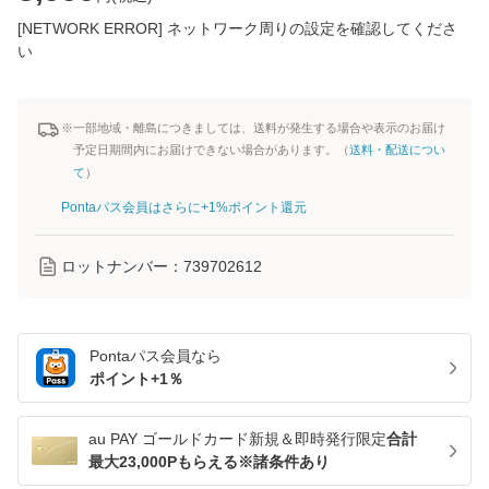
[NETWORK ERROR] ネットワーク周りの設定を確認してくださ
い
※一部地域・離島につきましては、送料が発生する場合や表示のお届け
予定日期間内にお届けできない場合があります。（
送料・配送につい
て
）
Pontaパス会員はさらに+1%ポイント還元
ロットナンバー：
739702612
Pontaパス
会員なら
ポイント+
1
％
au PAY ゴールドカード新規＆即時発行限定
合計
最大23,000Pもらえる※諸条件あり