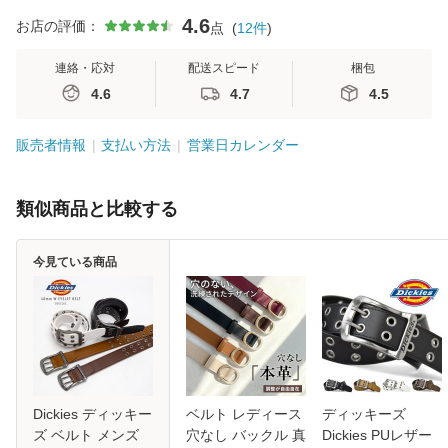
4.6
お店の評価：
点
(
12
件
)
連絡・応対
配送スピード
梱包
4.6
4.7
4.5
販売者情報
支払い方法
営業日カレンダー
類似商品と比較する
今見ている商品
Dickies ディッキー
ベルト レディース
ディッキーズ
ズ ベルト メンズ
穴なし バックル 真
Dickies PUレザー