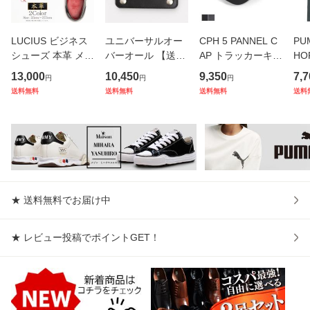
LUCIUS ビジネス
ユニバーサルオー
CPH 5 PANNEL C
PU
シューズ 本革 メン
バーオール 【送料
AP トラッカーキャ
HO
ズ 革靴 ブランド
無料】 二つ折り財
ップ アメカジ 無地
E 
13,000
10,450
9,350
7,7
円
円
円
ルシウス ドレスシ
布 財布 メンズ ミ
キャップ メンズ レ
デア
送料無料
送料無料
送料無料
送料
ューズ ストレート
ドル トラッカーウ
ディース 深め ブラ
スリ
チップ 内羽根 レー
ォレット 本革 レザ
ンド 軽量 つば長
シャ
スアップ 本皮 皮靴
ー コンパクト
つば 長め 帽子 お
ース
短靴 レ
しゃれ
ロ
★ 送料無料でお届け中
★ レビュー投稿でポイントGET！