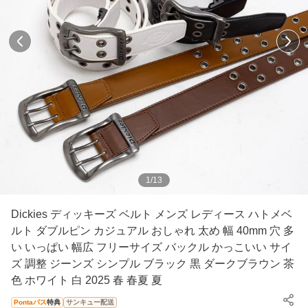
1
/
13
Dickies ディッキーズ ベルト メンズ レディース ハトメベ
ルト ダブルピン カジュアル おしゃれ 太め 幅 40mm 穴 多
い いっぱい 幅広 フリーサイズ バックル かっこいい サイ
ズ 調整 ジーンズ シンプル ブラック 黒 ダークブラウン 茶
色 ホワイト 白 2025 春 春夏 夏
Pontaパス
特典
サンキュー配送