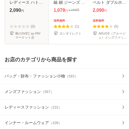
レディース ハトメ
鍮 細 ジーンズ 調
ベルト ダブルホー
ベルト ダブルピン
整可能本革 おしゃ
ル ハトメ ダブルピ
2,090
1,079
2,090
1,199
円
円
円
円
カジュアル おしゃ
れ ワンピース用
ン【G1C】【送料
れ 太め 幅 40mm
105cm 細身 細め
無料】【メンズ】
送料無料
送料無料
穴 多い いっぱい
革 かわいい 細い
【レディース】 夏
(0)
(1)
(5)
幅広 フ
黒 細
新作
靴のSVEC au PAY
ヨシダイレクト
ARUGE（アルージ
マーケット店
ェ）メンズファッシ
ョン
お店のカテゴリから商品を探す
バッグ・財布・ファッション小物
（
583
）
メンズファッション
（
567
）
レディースファッション
（
232
）
インナー・ルームウェア
（
109
）