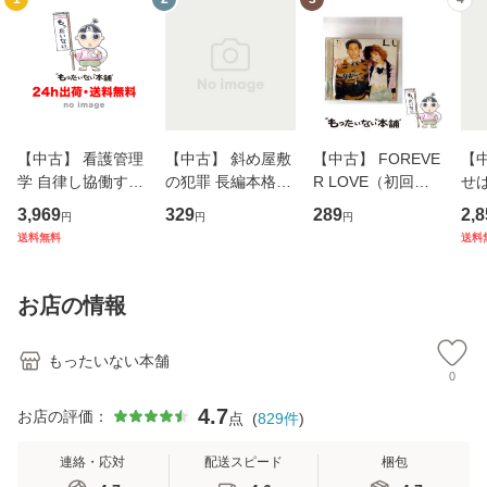
【中古】 看護管理
【中古】 斜め屋敷
【中古】 FOREVE
【
学 自律し協働する
の犯罪 長編本格推
R LOVE（初回生
せば
専門職の看護マネ
理小説 (光文社文
産限定盤） / 清水
VD
3,969
329
289
2,8
円
円
円
ジメントスキル 改
庫) / 島田荘司 / 光
翔太×加藤ミリヤ /
タ
送料無料
送料
訂第3版 (看護学テ
文社 [文庫]【メー
[CD]【メール便送
ター
キストNiCE) / 手島
ル便送料無料】
料無料】
VD
恵 藤本幸三 / 南江
料
お店の情報
堂 [単行
もったいない本舗
0
4.7
お店の評価：
点
(
829
件
)
連絡・応対
配送スピード
梱包