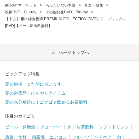
au PAY マーケット
>
もったいない本舗
>
音楽・映像
>
映像DVD・Blu-ray
>
その他映像DVD・Blu-ray
>
【中古】 鋼の錬金術師 PREMIUM COLLECTION [DVD] / アニプレックス
[DVD]【メール便送料無料】
ページトップへ
ピックアップ特集
夏の挨拶、まだ間に合います。
夏の必需品！ひんやりアイテム
夏の水分補給に！ゴクゴク飲めるお茶飲料
注目のカテゴリ
ビール・発泡酒
チューハイ
水
お茶飲料
ソフトドリンク
惣菜・食材
扇風機
エアコン
フルーツ
ヘアケア
肉