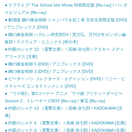
● ラブライブ! The School Idol Movie 特装限定版 [Blu-ray] / バンダ
イビジュアル [Blu-ray]
● 劇場版 鋼の錬金術師 シャンバラを征く者 完全生産限定版 [DVD]
/ アニプレックス [DVD]
● 鋼の錬金術師 ハガレン研究所DX / 荒川弘、月刊少年ガンガン編
集部 / スクウェア・エニックス [単行本]
● 灼眼のシャナ 22 （電撃文庫） / 高橋 弥七郎 / アスキー メディ
アワークス [文庫]
● 鋼の錬金術師 5 [DVD] / アニプレックス [DVD]
● 鋼の錬金術師 3 [DVD] / アニプレックス [DVD]
● ピーター パン コレクターズ・エディション [DVD] / ソニー・ピ
クチャーズ エンタテインメント [DVD]
● 『ウマ箱2』第3コーナー アニメ「ウマ娘 プリティーダービー
Season 2」トレーナーズBOX [Blu-ray] / 東宝 [Blu-ray]
● 灼眼のシャナ 13 （電撃文庫） / 高橋 弥七郎 / KADOKAWA [文
庫]
● 灼眼のシャナ 6 （電撃文庫） / 高橋 弥七郎 / KADOKAWA [文庫]
● 灼眼のシャナ 0 （電撃文庫） / 高橋 弥七郎 / KADOKAWA [文庫]