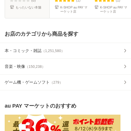
JENNIE ジス
Chocolate Cherish
(0)
(1)
(1)
JISOO ロジェ
Tick-Tack Cherish
もったいない本舗
K-SHOP au PAY マ
K-SHOP au PAY マ
ーケット店
ーケット店
ROSE リサ LISA
Magnetic -
KPOP DVD
お店のカテゴリから商品を探す
本・コミック・雑誌
（
1,251,580
）
音楽・映像
（
150,238
）
ゲーム機・ゲームソフト
（
279
）
au PAY マーケット
のおすすめ