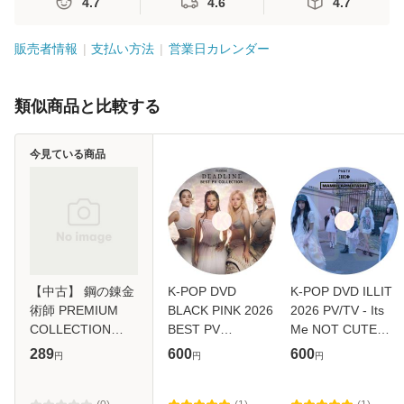
4.7
4.6
4.7
販売者情報
支払い方法
営業日カレンダー
類似商品と比較する
今見ている商品
【中古】 鋼の錬金
K-POP DVD
K-POP DVD ILLIT
術師 PREMIUM
BLACK PINK 2026
2026 PV/TV - Its
COLLECTION
BEST PV
Me NOT CUTE
[DVD] / アニプレッ
COLLECTION -
ANYMORE
289
600
600
円
円
円
クス [DVD]【メー
GO JUMP - ブラッ
JELLYOUS Do the
ル便送料無料】
クピンク ジェニ
Dance Almond