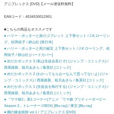
アニプレックス [DVD]【メール便送料無料】
EANコード：4534530012951
■こちらの商品もオススメです
● ハリー・ポッターと炎のゴブレット 上下巻セット / J.K.ローリン
グ、松岡佑子 / 静山社 [単行本]
● ハリー・ポッターと死の秘宝 上下巻セット / J.K.ローリング、松
岡佑子 / 静山社 [ハードカバー]
● めだかボックス 3 (私は生徒会長だぞ) (ジャンプ・コミックス) /
西尾維新、暁月あきら / 集英社 [コミック]
● めだかボックス 2 (わかってもらおーなんて思ってないよ) (ジャ
ンプ・コミックス) / 西尾維新、暁月あきら / 集英社 [コミック]
● めだかボックス 1 (生徒会を執行する) (ジャンプ・コミックス) /
西尾維新、暁月あきら / 集英社 [コミック]
● 『ウマ箱2』第1コーナー(アニメ「ウマ娘 プリティーダービー
Season 2」トレーナーズBOX) [Blu-ray] / 東宝 [Blu-ray]
● 鋼の錬金術師 vol.1 / アニプレックス [DVD]