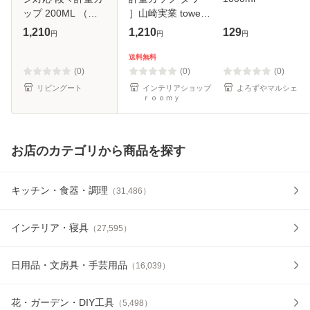
ップ 200ML （
］山崎実業 tower
4903208026994
メジャーカップ 耐
1,210
1,210
129
円
円
円
軽量カップ メジャ
熱 電子レンジ対応
ーカップ 食洗機対
食洗機対応 トライ
送料無料
応 200ml 持ち手付
タン 200ml 計量
(0)
(0)
(0)
き 透明 見やす
大さじ
リビングート
インテリアショップ
よろずやマルシェ
ｒｏｏｍｙ
お店のカテゴリから商品を探す
キッチン・食器・調理
（
31,486
）
インテリア・寝具
（
27,595
）
日用品・文房具・手芸用品
（
16,039
）
花・ガーデン・DIY工具
（
5,498
）