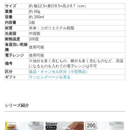
サイズ
約 幅12.5×奥行8.5×高さ8.7（cm）
重量
約 60g
容量
約 200ml
内容量
1個
材質
本体：コポリエステル樹脂
生産国
中国製
耐熱温度
100度
食器洗い乾燥
使用可能
機
電子レンジ
使用可能
※油分を多く含むもの、糖分を多く含むものなど、高温
備考
になるものを入れての電子レンジは不可
区分
返品・キャンセル区分（小型商品）
ギフト
ラッピングページを見る
シリーズ紹介