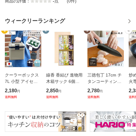
商品の評価：
-
点
(0件)
ウィークリーランキング
1
2
3
4
クーラーボックス
線香 香結び 進物用
三徳包丁 17cm チ
炒め
7L 小型 アイセル1
木箱サック 6個入
タンコーティング
火専
0 ハードタイプ （
り ギフト （ お線
濃州正宗 日本製 （
モ
2,180
2,850
2,780
2,3
円
円
円
保冷 クーラーBOX
香 微煙 仏壇 お墓
包丁 万能包丁 料理
ル
送料無料
送料無料
送料無料
送料
保冷ボックス クー
参り お彼岸 法事
包丁 分化包丁 17
深
ラーバッグ 冷蔵ボ
お盆 供養 日本香堂
センチ 175mm 17
直
ックス 7リットル
プレゼント 贈り物
5ミリ チタン 錆び
ン 
クーラー
）
にくい 切
K 