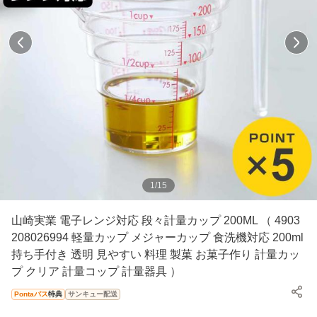
1
/
15
山崎実業 電子レンジ対応 段々計量カップ 200ML （ 4903
208026994 軽量カップ メジャーカップ 食洗機対応 200ml
持ち手付き 透明 見やすい 料理 製菓 お菓子作り 計量カッ
プ クリア 計量コップ 計量器具 ）
Pontaパス
特典
サンキュー配送