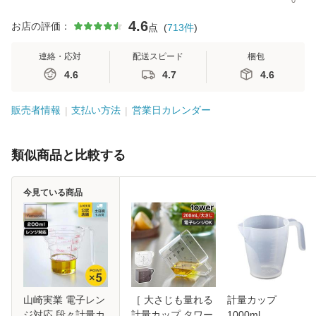
0
4.6
お店の評価：
点
(
713
件
)
連絡・応対
配送スピード
梱包
4.6
4.7
4.6
販売者情報
支払い方法
営業日カレンダー
類似商品と比較する
今見ている商品
山崎実業 電子レン
［ 大さじも量れる
計量カップ
ジ対応 段々計量カ
計量カップ タワー
1000ml