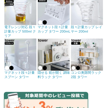
電子レンジ対応 段々
マグネット段々計量
段々計量カップ レイ
計量カップ 500ml ク
カップ タワー 200mL
ヤー 200ml
リア
マグネット段々計量
隠せる 前が開く 調味
コンロ奥隙間ラック
スプーン タワー
料ラック タワー
2段 タワー