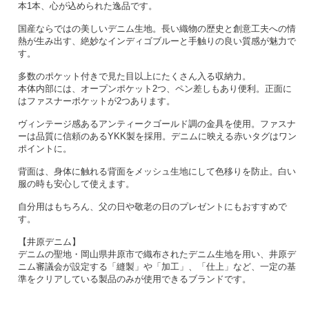
本1本、心が込められた逸品です。
国産ならではの美しいデニム生地。長い織物の歴史と創意工夫への情
熱が生み出す、絶妙なインディゴブルーと手触りの良い質感が魅力で
す。
多数のポケット付きで見た目以上にたくさん入る収納力。
本体内部には、オープンポケット2つ、ペン差しもあり便利。正面に
はファスナーポケットが2つあります。
ヴィンテージ感あるアンティークゴールド調の金具を使用。ファスナ
ーは品質に信頼のあるYKK製を採用。デニムに映える赤いタグはワン
ポイントに。
背面は、身体に触れる背面をメッシュ生地にして色移りを防止。白い
服の時も安心して使えます。
自分用はもちろん、父の日や敬老の日のプレゼントにもおすすめで
す。
【井原デニム】
デニムの聖地・岡山県井原市で織布されたデニム生地を用い、井原デ
ニム審議会が設定する「縫製」や「加工」、「仕上」など、一定の基
準をクリアしている製品のみが使用できるブランドです。