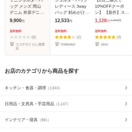
ッグ メンズ 岡山
レディース 3way
10%OFFクーポ
デニム 井原デニム
バッグ 斜めがけ 肩
ン】 【新作】スマ
縦型 ショルダーバ
掛け リュック
ホケース 財布 スマ
9,900
12,533
1,128
1,480
円
円
円
円
ッグ 小さめ デニム
3way バッグ 軽量
ホポシェット ショ
バッグ おしゃれ 日
斜めがけ 大人 ナイ
ルダー 縦型 ポシェ
送料無料
送料無料
送料無料
本製 ギフト プレゼ
ロン 大容量 A4 大
ット 軽量 レディー
(0)
(2)
(3)
ント
きめ 2way シ
ス メンズ ナイ
ココチのくらし雑貨
Hullabaloo
cliosi
店
お店のカテゴリから商品を探す
キッチン・食器・調理
（
1,643
）
日用品・文房具・手芸用品
（
1,147
）
インテリア・寝具
（
981
）