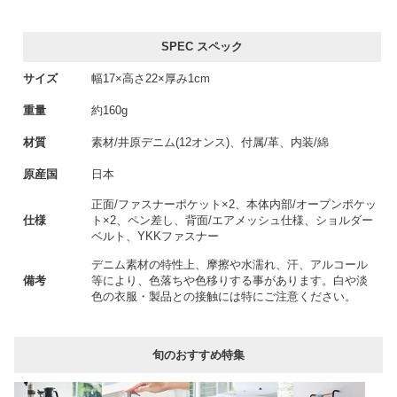
SPEC スペック
サイズ
幅17×高さ22×厚み1cm
重量
約160g
材質
素材/井原デニム(12オンス)、付属/革、内装/綿
原産国
日本
正面/ファスナーポケット×2、本体内部/オープンポケッ
仕様
ト×2、ペン差し、背面/エアメッシュ仕様、ショルダー
ベルト、YKKファスナー
デニム素材の特性上、摩擦や水濡れ、汗、アルコール
備考
等により、色落ちや色移りする事があります。白や淡
色の衣服・製品との接触には特にご注意ください。
旬のおすすめ特集