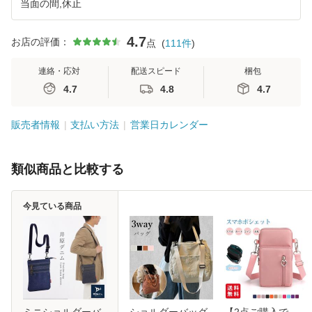
当面の間,休止
4.7
お店の評価：
点
(
111
件
)
連絡・応対
配送スピード
梱包
4.7
4.8
4.7
販売者情報
支払い方法
営業日カレンダー
類似商品と比較する
今見ている商品
ミニショルダーバ
ショルダーバッグ
【2点ご購入で