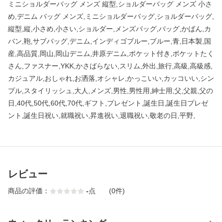
ミニショルダーバッグ メンズ 縦型,ショルダーバッグ メンズ 小さ
め,デニム バッグ メンズ,ミニショルダーバッグ,ショルダーバッグ,
縦型,縦,小さめ,小さい,ショルダー,メンズバッグ,バッグ,かばん,カ
バン,鞄,サブバッグ,デニム,インディゴブルー,ブルー,青,日本製,国
産,高品質,岡山,岡山デニム,井原デニム,ポケット付き,ポケットたく
さん,ファスナー,YKK,かさばらない,スリム,外出,旅行,高級,高級感,
カジュアル,おしゃれ,お洒落,オシャレ,かっこいい,カッコいい,シン
プル,スタイリッシュ,大人,メンズ,男性,男性用,紳士用,父,父親,父の
日,40代,50代,60代,70代,ギフト,プレゼント,誕生日,誕生日プレゼ
ント,誕生日祝い,就職祝い,昇進祝い,退職祝い,敬老の日,平野,
レビュー
商品の評価：
-
点
(0件)