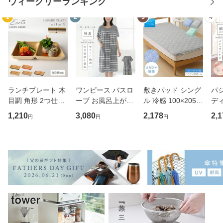
ウィークリーランキング
1
2
3
4
ランチプレート 木
ワンピース バスロ
敷きパッド シング
パジ
目調 角形 2つ仕切
ーブ お風呂上がり
ル 冷感 100×205c
ディ
り 小さめ アースカ
レディース 半袖 タ
m 敷パッド 夏用
春夏
1,210
3,080
2,178
2,1
円
円
円
ラー スクエアプレ
オル 風呂上り ルー
敷き布団 敷布団 カ
トン
ート BPAフリー 仕
ムウェア タオル地
バー マットレス ベ
ル
切りプレート 仕切
夏用 パジャマ ママ
ッド 布団 ふとん
け
り皿 ダイエットプ
お母さん かわいい
さらひや触感敷パ
L 
レート
湯
ッド シン
イズ