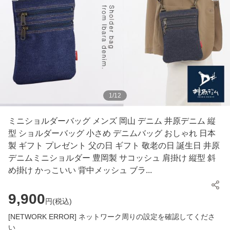
1
/
12
ミニショルダーバッグ メンズ 岡山 デニム 井原デニム 縦
型 ショルダーバッグ 小さめ デニムバッグ おしゃれ 日本
製 ギフト プレゼント 父の日 ギフト 敬老の日 誕生日 井原
デニムミニショルダー 豊岡製 サコッシュ 肩掛け 縦型 斜
め掛け かっこいい 背中メッシュ ブラ...
9,900
円(
税込
)
[NETWORK ERROR] ネットワーク周りの設定を確認してくださ
い