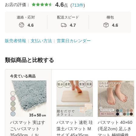
4.6
お店の評価：
点
(
713
件
)
連絡・応対
配送スピード
梱包
4.6
4.7
4.6
販売者情報
支払い方法
営業日カレンダー
類似商品と比較する
今見ている商品
バスマット 実はす
バスマット 速乾 珪
バスマット 40×60
ごいバスマット
藻土バスマット M
(毛足2cm) 足ふき
35×50cm （ お風
サイズ 45×35cm
マット 極細繊維 ト