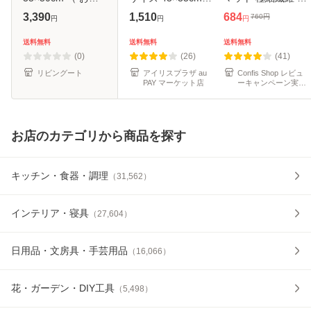
呂マット 足拭きマ
おしゃれ 大理石調
イレマット マット
3,390
1,510
684
760
円
円
円
円
ット 吸水 速乾 抗
木目調 吸水速乾 消
玄関マット 速乾 抗
菌 防臭 すべり止め
臭 清潔 お手入れ簡
菌 防臭 エステ ふ
送料無料
送料無料
送料無料
洗える 浴室マット
単 陰干し 洗濯不要
わふわ おしゃれ 送
(0)
(26)
(41)
バス マッ
お風
料無
リビングート
アイリスプラザ au
Confis Shop レビュ
PAY マーケット店
ーキャンペーン実施
中♪
お店のカテゴリから商品を探す
キッチン・食器・調理
（
31,562
）
インテリア・寝具
（
27,604
）
日用品・文房具・手芸用品
（
16,066
）
花・ガーデン・DIY工具
（
5,498
）