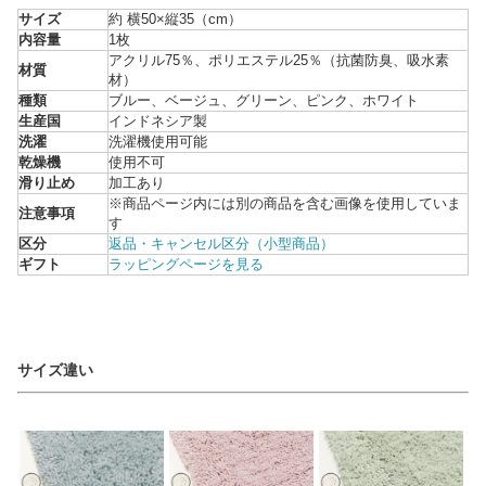
サイズ
約 横50×縦35（cm）
内容量
1枚
アクリル75％、ポリエステル25％（抗菌防臭、吸水素
材質
材）
種類
ブルー、ベージュ、グリーン、ピンク、ホワイト
生産国
インドネシア製
洗濯
洗濯機使用可能
乾燥機
使用不可
滑り止め
加工あり
※商品ページ内には別の商品を含む画像を使用していま
注意事項
す
区分
返品・キャンセル区分（小型商品）
ギフト
ラッピングページを見る
サイズ違い