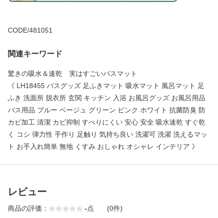
CODE/481051
関連キーワード
驚きの吸水＆速乾 実はすごいバスマット
《 LH18455 バスグッズ 足ふきマット 吸水マット 風呂マット 足
ふき 洗面所 脱衣所 玄関 キッチン 入浴 お風呂グッズ お風呂用品
バス用品 ブルー ベージュ グリーン ピンク ホワイト 抗菌防臭 防
カビ加工 清潔 カビ抑制 すべりにくい 安心 安全 吸水速乾 すぐ乾
く コシ 弾力性 手作り 足触り 気持ち良い 洗濯可 洗濯 洗えるマッ
ト お手入れ簡単 無地 くすみ おしゃれ オシャレ インテリア 》
レビュー
商品の評価：
-
点
(0件)