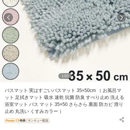
1
/
20
バスマット 実はすごいバスマット 35×50cm （ お風呂マ
ット 足拭きマット 吸水 速乾 抗菌 防臭 すべり止め 洗える
浴室マット バス マット 35×50 さらさら 裏面 防カビ 滑り
止め 丸洗い くすみカラー ）
Pontaパス
特典
サンキュー配送