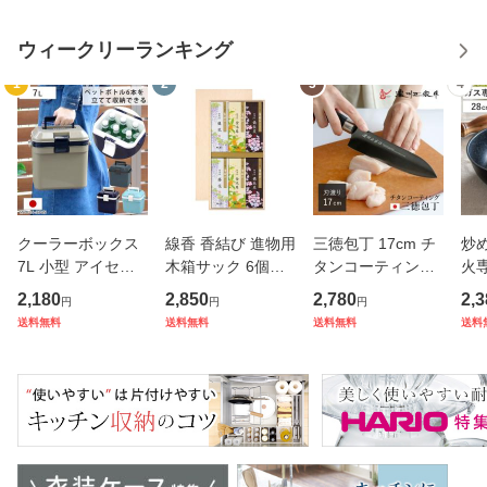
ウィークリーランキング
1
2
3
4
クーラーボックス
線香 香結び 進物用
三徳包丁 17cm チ
炒め
7L 小型 アイセル1
木箱サック 6個入
タンコーティング
火専
0 ハードタイプ （
り ギフト （ お線
濃州正宗 日本製 （
モ
2,180
2,850
2,780
2,3
円
円
円
保冷 クーラーBOX
香 微煙 仏壇 お墓
包丁 万能包丁 料理
ル
送料無料
送料無料
送料無料
送料
保冷ボックス クー
参り お彼岸 法事
包丁 分化包丁 17
深
ラーバッグ 冷蔵ボ
お盆 供養 日本香堂
センチ 175mm 17
直
ックス 7リットル
プレゼント 贈り物
5ミリ チタン 錆び
ン 
クーラー
）
にくい 切
K 