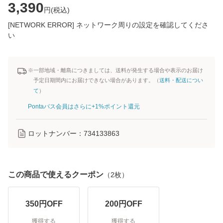
3,390
円(
税込
)
[NETWORK ERROR] ネットワーク周りの設定を確認してくださ
い
※一部地域・離島につきましては、送料が発生する場合や表示のお届け
予定日期間内にお届けできない場合があります。（
送料・配送につい
て
）
Pontaパス会員はさらに+1%ポイント還元
ロットナンバー：
734133863
この商品で使えるクーポン
（
2
枚）
350
円OFF
200
円OFF
獲得する
獲得する