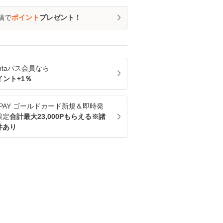
稿で
ポイント
プレゼント！
ntaパス
会員なら
イント+
1
％
u PAY ゴールドカード新規＆即時発
限定
合計最大23,000Pもらえる※諸
件あり