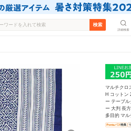
検索
詳細検索
マルチクロス 
H コットン 
ー テーブル
ー 大判 長
多目的 マル
Pontaパス
特典