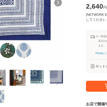
2,640
円
[NETWOR
してください
※一部地
表示の
ます。
Pont
ロット
お店で開催