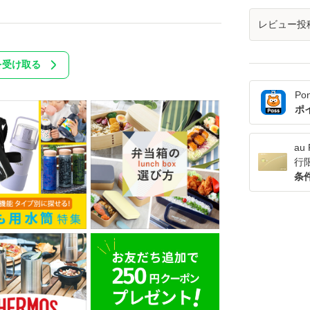
レビュー投
を受け取る
Po
ポ
a
行
条