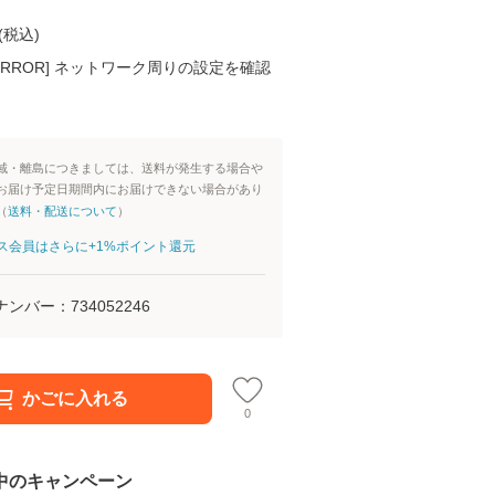
(
税込
)
K ERROR] ネットワーク周りの設定を確認
域・離島につきましては、送料が発生する場合や
お届け予定日期間内にお届けできない場合があり
（
送料・配送について
）
aパス会員はさらに+1%ポイント還元
ナンバー：
734052246
かごに入れる
0
中のキャンペーン