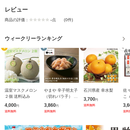
レビュー
商品の評価：
-
点
(0件)
ウィークリーランキング
1
2
3
4
温室マスクメロン
やまや 辛子明太子
石川県産 幸水梨
佐
２個 送料込み
（切れバラ子） ２
こ 
3,700
円
箱
4,000
3,860
3,6
送料無料
円
円
送料無料
送料無料
送料