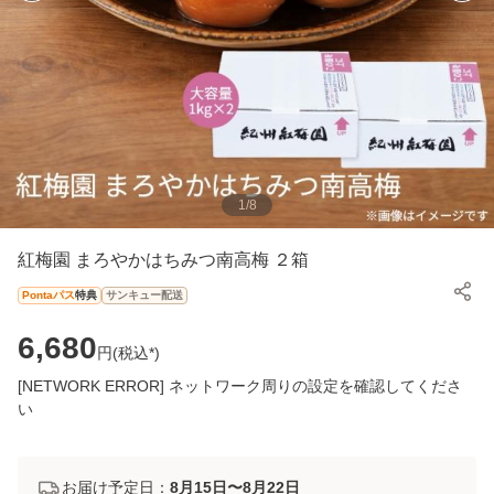
1
/
8
紅梅園 まろやかはちみつ南高梅 ２箱
Pontaパス
特典
サンキュー配送
6,680
円(
税込*
)
[NETWORK ERROR] ネットワーク周りの設定を確認してくださ
い
お届け予定日：
8月15日〜8月22日