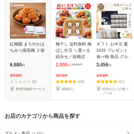
紅梅園 まろやかは
梅干し 送料無料 梅
ギフト お中元 夏
ちみつ南高梅 ２箱
ぼし生活 ＼選べる
2026 プレゼント
組合せ／福梅ぼし
食べ物 食品 グルメ
梅干し食べ比べセ
花以外 個包装 梅干
6,680
2,000
3,456
2,500
円
円
円
円
ット各100ｇｘ4味
し はちみつ梅 減塩
無添加しそ漬 うす
みつふる 塩分
送料無料
送料無料
送料無料
塩 はちみつ 昆布
1.5％ (12粒入) 高
(0)
(24)
(11)
かつお 甘
級 もらっ
郵便局物販サービス
福梅ぼし
紀州みなべの梅 ト
ノハタ
お店のカテゴリから商品を探す
グルメ・食品
（
1,380
）