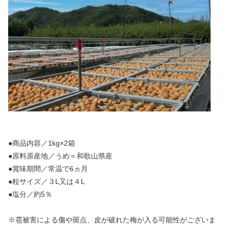
●商品内容／1kg×2箱
●原料原産地／うめ＝和歌山県産
●賞味期間／常温で6ヵ月
●粒サイズ／３L又は４L
●塩分／約5％
※雹被害による傷や斑点、皮が破れた梅が入る可能性がございま