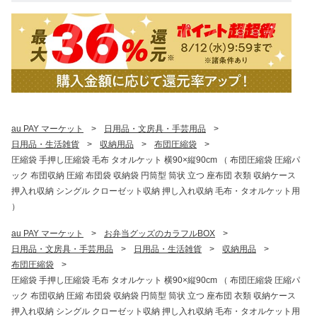
au PAY マーケット
>
日用品・文房具・手芸用品
>
日用品・生活雑貨
>
収納用品
>
布団圧縮袋
>
圧縮袋 手押し圧縮袋 毛布 タオルケット 横90×縦90cm （ 布団圧縮袋 圧縮パ
ック 布団収納 圧縮 布団袋 収納袋 円筒型 筒状 立つ 座布団 衣類 収納ケース
押入れ収納 シングル クローゼット収納 押し入れ収納 毛布・タオルケット用
）
au PAY マーケット
>
お弁当グッズのカラフルBOX
>
日用品・文房具・手芸用品
>
日用品・生活雑貨
>
収納用品
>
布団圧縮袋
>
圧縮袋 手押し圧縮袋 毛布 タオルケット 横90×縦90cm （ 布団圧縮袋 圧縮パ
ック 布団収納 圧縮 布団袋 収納袋 円筒型 筒状 立つ 座布団 衣類 収納ケース
押入れ収納 シングル クローゼット収納 押し入れ収納 毛布・タオルケット用