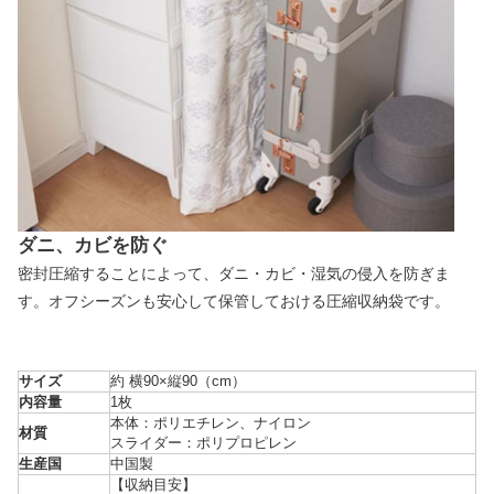
ダニ、カビを防ぐ
密封圧縮することによって、ダニ・カビ・湿気の侵入を防ぎま
す。オフシーズンも安心して保管しておける圧縮収納袋です。
サイズ
約 横90×縦90（cm）
内容量
1枚
本体：ポリエチレン、ナイロン
材質
スライダー：ポリプロピレン
生産国
中国製
【収納目安】