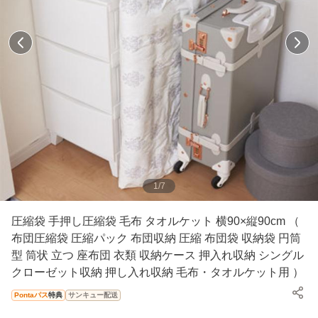
1
/
7
圧縮袋 手押し圧縮袋 毛布 タオルケット 横90×縦90cm （
布団圧縮袋 圧縮パック 布団収納 圧縮 布団袋 収納袋 円筒
型 筒状 立つ 座布団 衣類 収納ケース 押入れ収納 シングル
クローゼット収納 押し入れ収納 毛布・タオルケット用 ）
Pontaパス
特典
サンキュー配送