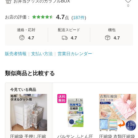
お弁当グッズのカラフルBOX
0
4.7
お店の評価：
点
(
187
件
)
連絡・応対
配送スピード
梱包
4.7
4.7
4.7
販売者情報
支払い方法
営業日カレンダー
類似商品と比較する
今見ている商品
圧縮袋 手押し圧縮
バルサン ふとん圧
圧縮袋 衣類圧縮袋