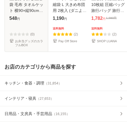
袋 毛布 タオルケッ
縮袋 L 大きめ布団
10枚組 圧縮バッグ
ト 横90×縦90cm
用 2枚入 (ダニよけ
旅行バッグ 旅行用
（ 布団圧縮袋 圧縮
防虫 Wパワー)
布団圧縮袋 掃除機
548
1,190
1,782
1,980
円
円
円
円
パック 布団収納 圧
90×120cm 送料無
収納袋 アウトドア
縮 布団袋 収納袋
料
出張 省スペース ト
送料無料
送料無料
円筒型 筒状 立つ
ラベル
(0)
(2)
(2)
座布団
お弁当グッズのカラ
Pay Off Store
SHOP LUANA
フルBOX
お店のカテゴリから商品を探す
キッチン・食器・調理
（
31,854
）
インテリア・寝具
（
27,653
）
日用品・文房具・手芸用品
（
16,155
）