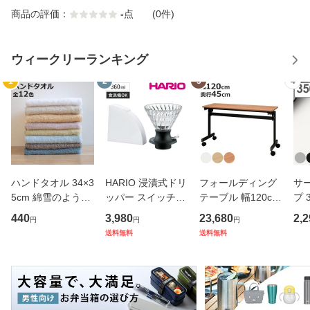
商品の評価：
-
点
(0件)
ウィークリーランキング
1
2
3
4
ハンドタオル 34×3
HARIO 浸漬式ドリ
フォールディング
サ
5cm 綿雪のような
ッパー スイッチ36
テーブル 幅120cm
プ 
タオル ベルベット
0 （ ハリオ コーヒ
奥行き45cm キャ
フ
440
3,980
23,680
2,2
円
円
円
カラー （ タオル
ー ドリッパー ペー
スター付き 折りた
ス 
送料無料
送料無料
ウォッシュタオル
パー付き 360ml 耐
たみ （ 法人限定
er
ハンカチタオル ハ
熱ガラス 食洗機対
テーブル 長机 スタ
マ
ンカチ 洗面タオル
応 おしゃれ シンプ
ッキング 会議机 ミ
マグ
綿 コッ
ル ハン
ーティング
保冷