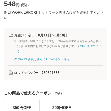
548
円(
税込
)
[NETWORK ERROR] ネットワーク周りの設定を確認してくださ
い
お届け予定日：
8月11日〜8月16日
※一部地域・離島につきましては、送料が発生する場合や表示のお届け
予定日期間内にお届けできない場合があります。（
送料・配送につい
て
）
Pontaパス会員はさらに+1%ポイント還元
ロットナンバー：
730821633
この商品で使えるクーポン
（
2
枚）
350
円OFF
200
円OFF