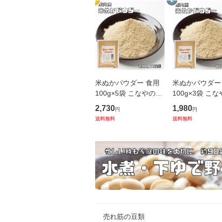
1
2
米ぬかパウダー 食用
米ぬかパウダー
100g×5袋 こなやの底
100g×3袋 こ
力 国内製造 焙煎済 微
力 国内製造 焙
2,730
1,980
円
円
細粉砕済 スーパーフ
細粉砕済 スー
送料無料
送料無料
ード 低糖質 米糠 食べ
ード 低糖質 米
る米ぬか 健康米ぬか
る米ぬか 健康
飲める
飲める
売れ筋の豆類