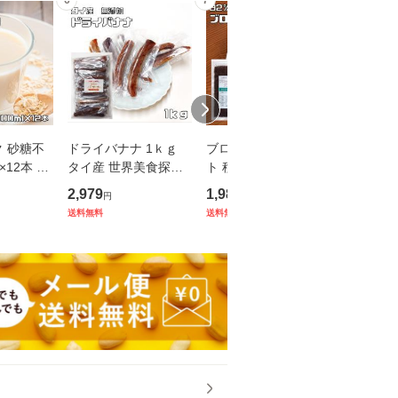
6
7
8
 砂糖不
ドライバナナ 1ｋｇ
ブロッコリースプラウ
バナナチッ
l×12本 ダ
タイ産 世界美食探究
ト 種子 100ml×3袋 メ
ィリピン
 アルプ
無添加 干しバナナ 乾
ール便 豆力 カラブリ
探究 ドライフルーツ
2,979
1,980
8,800
円
円
円
食物繊維
燥バナナ ドライフル
ーゼ種 高含有種子 高
バナナチ
送料無料
送料無料
送料無料
麦飲料 え
ーツ 半生 製パン 製菓
発芽率 超硫黄分子 ス
イバナナ
む食物繊
材料 国内加工
ーパーフード 自宅で
製菓材料
簡単 無
加工 業務