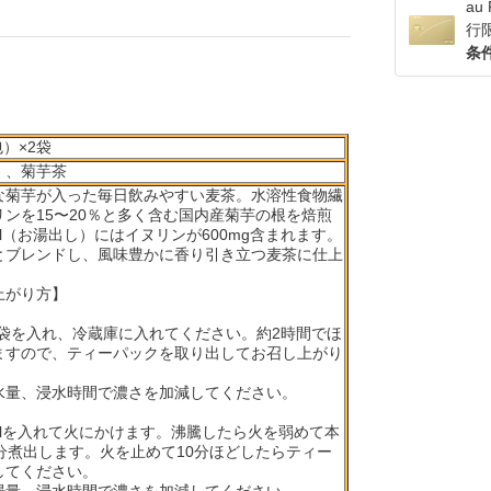
a
行
条
包）×2袋
）、菊芋茶
な菊芋が入った毎日飲みやすい麦茶。水溶性食物繊
ンを15〜20％と多く含む国内産菊芋の根を焙煎
ml（お湯出し）にはイヌリンが600mg含まれます。
とブレンドし、風味豊かに香り引き立つ麦茶に仕上
上がり方】
品1袋を入れ、冷蔵庫に入れてください。約2時間でほ
ますので、ティーパックを取り出してお召し上がり
水量、浸水時間で濃さを加減してください。
）
mlを入れて火にかけます。沸騰したら火を弱めて本
分煮出します。火を止めて10分ほどしたらティー
してください。