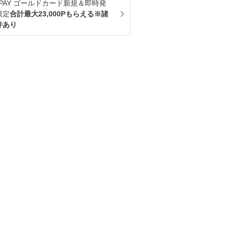
u PAY ゴールドカード新規＆即時発
限定
合計最大23,000Pもらえる※諸
件あり