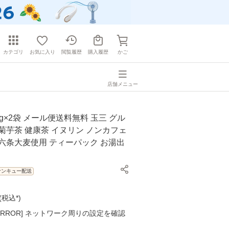
カテゴリ
お気に入り
閲覧履歴
購入履歴
かご
店舗メニュー
0g×2袋 メール便送料無料 玉三 グル
菊芋茶 健康茶 イヌリン ノンカフェ
六条大麦使用 ティーパック お湯出
サンキュー配送
(
税込*
)
K ERROR] ネットワーク周りの設定を確認