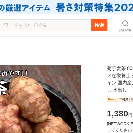
検索
詳細検索
菊芋麦茶 8
メな栄養士 
イン 国内産
し 水出し
Pontaパス
特典
1,380
円
[NETWOR
してください