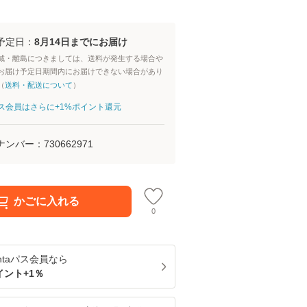
予定日：
8月14日までにお届け
域・離島につきましては、送料が発生する場合や
お届け予定日期間内にお届けできない場合があり
（
送料・配送について
）
aパス会員はさらに+1%ポイント還元
ナンバー：
730662971
かごに入れる
0
ntaパス
会員なら
イント+
1
％