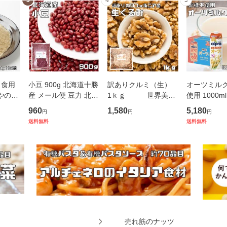
3
4
5
 食用
小豆 900g 北海道十勝
訳ありクルミ（生）
オーツミルク
なやの底
産 メール便 豆力 北海
1ｋｇ 世界美食
使用 1000m
煎済 微
道産 アサヒ食品工業
探究 LHP アメリカ産
ノンジャパン
960
1,580
5,180
円
円
円
パーフ
国産 国内産 乾燥小豆
ナッツ 無塩 無油 お徳
ロ たっぷり
送料無料
送料無料
糠 食べ
あずき 豆 乾燥豆 お赤
用 国内加工 業務用 製
12L オーツ
米ぬか
飯 お祝い
菓材料 製パン材料 お
ん麦飲料 飲
つまみ
維
売れ筋のナッツ