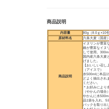
商品説明
内容量
80g（8.0ｇ×10
原材料名
六条大麦（国産
イヌリンが豊富
維が豊富なイヌリ
して使用。300
国内産六条大麦
げました。
【おいしい召し
（アイスで）
水500mlに本
商品説明
どよく抽出され
ください。
＊お好みにより
（やかんの場合
やかんに水500
品1袋を入れ、5
パックを取り出