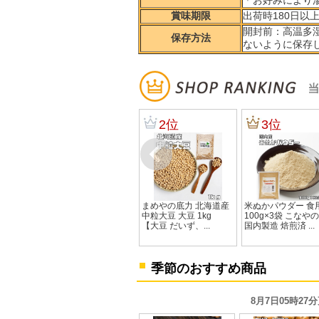
＊お好みにより
賞味期限
出荷時180日以
開封前：高温多
保存方法
ないように保存