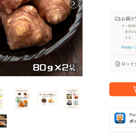
お届け
※一部地
表示の
ます。
Pont
ロット
Po
ポ