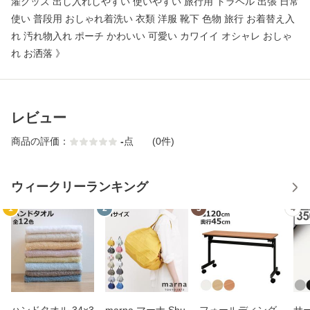
濯グッズ 出し入れしやすい 使いやすい 旅行用 トラベル 出張 日常
使い 普段用 おしゃれ着洗い 衣類 洋服 靴下 色物 旅行 お着替え入
れ 汚れ物入れ ポーチ かわいい 可愛い カワイイ オシャレ おしゃ
れ お洒落 》
レビュー
商品の評価：
-
点
(0件)
ウィークリーランキング
1
2
3
4
ハンドタオル 34×3
marna マーナ Shu
フォールディング
サ