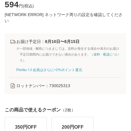
594
円(
税込
)
[NETWORK ERROR] ネットワーク周りの設定を確認してくださ
い
お届け予定日：
8月10日〜8月15日
※一部地域・離島につきましては、送料が発生する場合や表示のお届け
予定日期間内にお届けできない場合があります。（
送料・配送につい
て
）
Pontaパス会員はさらに+1%ポイント還元
ロットナンバー：
730025313
この商品で使えるクーポン
（
2
枚）
350
円OFF
200
円OFF