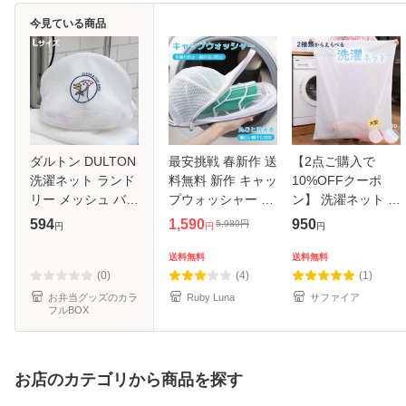
今見ている商品
ダルトン DULTON
最安挑戦 春新作 送
【2点ご購入で
洗濯ネット ランド
料無料 新作 キャッ
10%OFFクーポ
リー メッシュ バッ
プウォッシャー 帽
ン】 洗濯ネット 大
グ OVAL L （ ラン
子 洗濯ネット 保護
型 洗濯 ネット 洗
594
1,590
950
5,980
円
円
円
円
ドリーバッグ ラン
型崩れ防止 キャッ
濯バッグ ランドリ
ドリーネット オー
プ 洗い 洗う 洗え
ーネット 洗濯用品
送料無料
送料無料
バル 洗濯 ネット
る 洗濯機 シワ 防
大 布団用 毛布用
(0)
(4)
(1)
アヒル 立
止 キ
布団洗濯 毛布洗
お弁当グッズのカラ
Ruby Luna
サファイア
フルBOX
お店のカテゴリから商品を探す