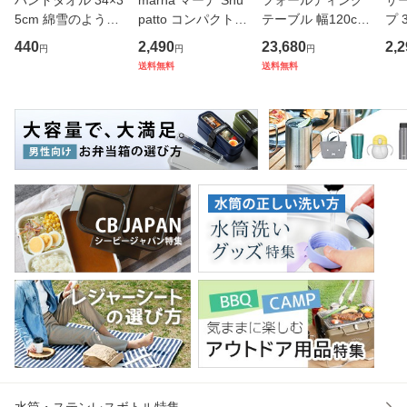
5cm 綿雪のような
patto コンパクトバ
テーブル 幅120cm
プ 
タオル ベルベット
ッグ M／2020 S46
奥行き45cm キャ
フ
440
2,490
23,680
2,2
円
円
円
カラー （ タオル
7 （ シュパット エ
スター付き 折りた
ス 
送料無料
送料無料
ウォッシュタオル
コバッグ マイバッ
たみ （ 法人限定
er
ハンカチタオル ハ
グ エコバック 買い
テーブル 長机 スタ
マ
ンカチ 洗面タオル
物バッグ 洗濯可能
ッキング 会議机 ミ
マグ
綿 コッ
北欧 コ
ーティング
保冷
水筒・ステンレスボトル特集