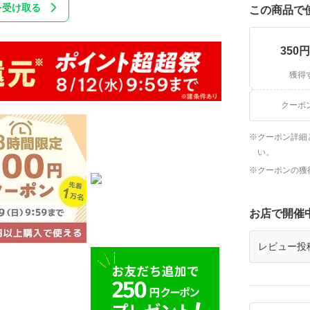
を受け取る
この商品で
350
円
獲得
クーポ
クーポン詳細
い。
クーポンの獲
お店で開催
レビュー投