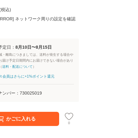
(
税込
)
K ERROR] ネットワーク周りの設定を確認
予定日：
8月10日〜8月15日
域・離島につきましては、送料が発生する場合や
お届け予定日期間内にお届けできない場合があり
（
送料・配送について
）
aパス会員はさらに+1%ポイント還元
ナンバー：
730025019
かごに入れる
0