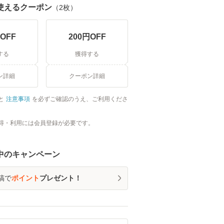
使えるクーポン
（
2
枚）
OFF
200
円OFF
する
獲得する
ン詳細
クーポン詳細
と
注意事項
を必ずご確認のうえ、ご利用くださ
得・利用には会員登録が必要です。
中のキャンペーン
稿で
ポイント
プレゼント！