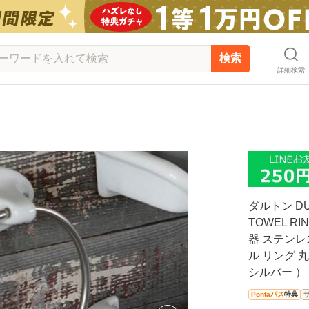
検索
詳細検索
ダルトン DU
TOWEL R
器 ステンレ
ル リング 
シルバー ）
Pontaパス
特典