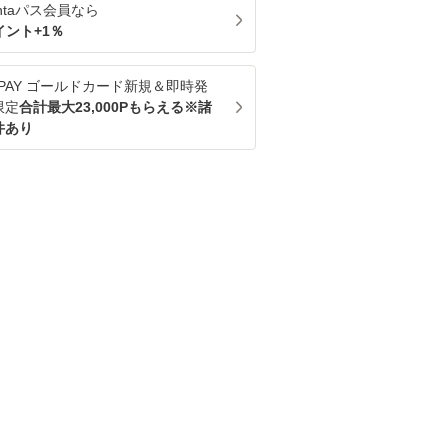
ntaパス
会員なら
イント+
1
％
u PAY ゴールドカード新規＆即時発
限定
合計最大23,000Pもらえる※諸
件あり