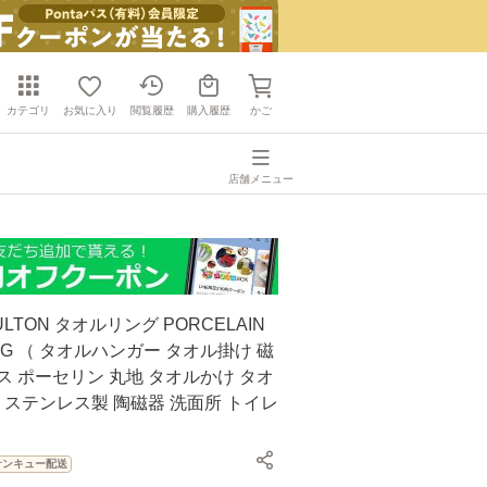
カテゴリ
お気に入り
閲覧履歴
購入履歴
かご
店舗メニュー
LTON タオルリング PORCELAIN
ING （ タオルハンガー タオル掛け 磁
ス ポーセリン 丸地 タオルかけ タオ
丸 ステンレス製 陶磁器 洗面所 トイレ
サンキュー配送