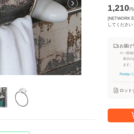
1,210
円
[NETWOR
してください
お届け
※一部地
表示の
ます。
Pont
ロット