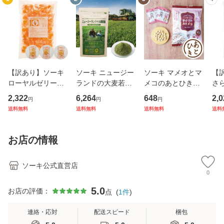
【訳あり】ソーキ
ソーキ ニュージー
ソーキ マメオとマ
【
ローヤルゼリーキ
ランドの大麦若葉
メコのあとひきみ
さ
ャンディ 400g ビ
270g 青汁 有機JA
そ大豆 120g（8gx
リ
2,322
6,264
648
2,0
円
円
円
タミンC 女王蜂 ゆ
S ティムさん 食物
15） お茶菓子 栄
ャン
送料無料
送料無料
送料無料
送料
ず
繊維 葉酸
養機能食品 カルシ
ど
ウム イソフラボン
含有
国産 大豆 給食
シ
お店の情報
ル
ソーキ公式直営店
0
5.0
お店の評価：
点
(
1
件
)
連絡・応対
配送スピード
梱包