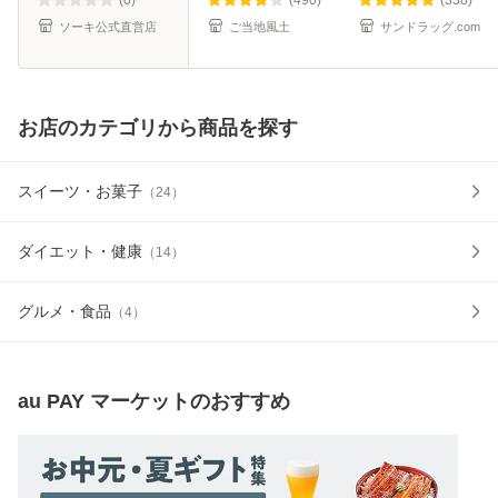
繊維 葉酸
《3-7営業日
ソーキ公式直営店
ご当地風土
サンドラッグ.com
お店のカテゴリから商品を探す
スイーツ・お菓子
（
24
）
ダイエット・健康
（
14
）
グルメ・食品
（
4
）
au PAY マーケット
のおすすめ