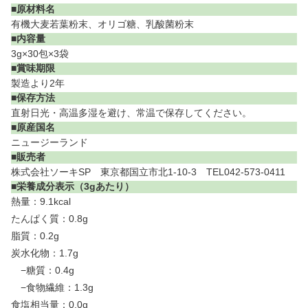
■原材料名
有機大麦若葉粉末、オリゴ糖、乳酸菌粉末
■内容量
3g×30包×3袋
■賞味期限
製造より2年
■保存方法
直射日光・高温多湿を避け、常温で保存してください。
■原産国名
ニュージーランド
■販売者
株式会社ソーキSP 東京都国立市北1-10-3 TEL042-573-0411
■栄養成分表示（3gあたり）
熱量：9.1kcal
たんぱく質：0.8g
脂質：0.2g
炭水化物：1.7g
−糖質：0.4g
−食物繊維：1.3g
食塩相当量：0.0g