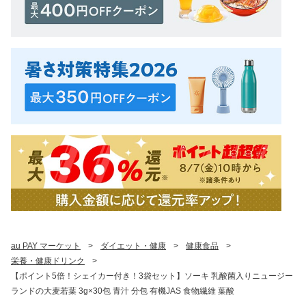
au PAY マーケット
>
ダイエット・健康
>
健康食品
>
栄養・健康ドリンク
>
【ポイント5倍！シェイカー付き！3袋セット】ソーキ 乳酸菌入りニュージー
ランドの大麦若葉 3g×30包 青汁 分包 有機JAS 食物繊維 葉酸