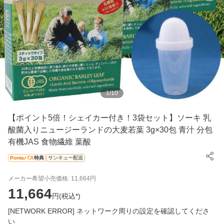
1
/
10
【ポイント5倍！シェイカー付き！3袋セット】ソーキ 乳
酸菌入りニュージーランドの大麦若葉 3g×30包 青汁 分包
有機JAS 食物繊維 葉酸
Pontaパス
特典
サンキュー配送
メーカー希望小売価格:
11,664
円
11,664
円(
税込*
)
[NETWORK ERROR] ネットワーク周りの設定を確認してくださ
い