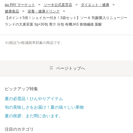
au PAY マーケット
>
ソーキ公式直営店
>
ダイエット・健康
>
健康食品
>
栄養・健康ドリンク
>
【ポイント5倍！シェイカー付き！3袋セット】ソーキ 乳酸菌入りニュージー
ランドの大麦若葉 3g×30包 青汁 分包 有機JAS 食物繊維 葉酸
※(
税込
*)=軽減税率対象の商品です。
ページトップへ
ピックアップ特集
夏の必需品！ひんやりアイテム
旬の美味しさをお届け！夏の瑞々しい果物
夏の挨拶、まだ間に合います。
注目のカテゴリ