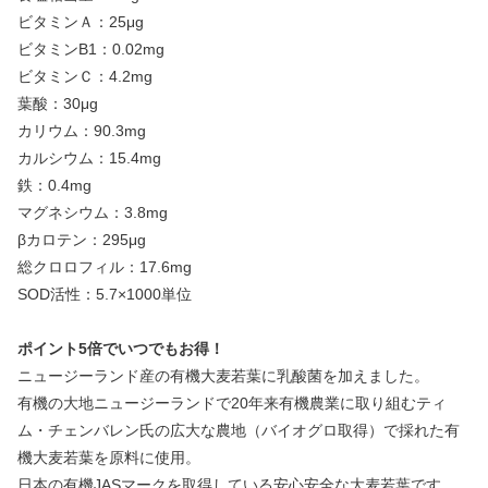
ビタミンＡ：25μg
ビタミンB1：0.02mg
ビタミンＣ：4.2mg
葉酸：30μg
カリウム：90.3mg
カルシウム：15.4mg
鉄：0.4mg
マグネシウム：3.8mg
βカロテン：295μg
総クロロフィル：17.6mg
SOD活性：5.7×1000単位
ポイント5倍でいつでもお得！
ニュージーランド産の有機大麦若葉に乳酸菌を加えました。
有機の大地ニュージーランドで20年来有機農業に取り組むティ
ム・チェンバレン氏の広大な農地（バイオグロ取得）で採れた有
機大麦若葉を原料に使用。
日本の有機JASマークを取得している安心安全な大麦若葉です。