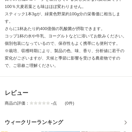
100％大麦若葉とも味はほぼ変わりません。
スティック1本3gが、緑黄色野菜約100g分の栄養価に相当しま
す。
さらに1杯あたり約400億個の乳酸菌が摂取できます。
コップ1杯の水や牛乳、ヨーグルトなどに溶いてお飲みください。
個別包装になっているので、保存性もよく携帯にも便利です。
※栽培、収穫時期により、製品の色、味、香り、分析値に若干の
変化がございますが、天候と季節に影響を受ける農産物ですの
で、ご容赦ご理解ください。
レビュー
商品の評価：
-
点
(0件)
ウィークリーランキング
1
2
3
4