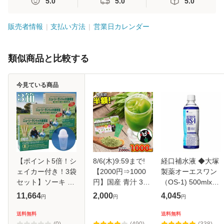
5.0
5.0
5.0
販売者情報
支払い方法
営業日カレンダー
類似商品と比較する
今見ている商品
【ポイント5倍！シ
8/6(木)9:59まで!
経口補水液 ◆大塚
ェイカー付き！3袋
【2000円⇒1000
製薬オーエスワン
セット】ソーキ 乳
円】国産 青汁 30
（OS-1) 500mlx24
酸菌入りニュージ
包 90g もぎたて青
本
11,664
2,000
4,045
円
円
円
ーランドの大麦若
汁 飲みやすい 大麦
葉 3g×30包 青汁
若葉 安心 安全 九
送料無料
送料無料
分包 有機JAS 食物
州 生まれ 送料無料
(0)
(490)
(338)