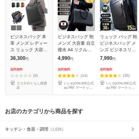
ビジネスバッグ 本
ビジネスバッグ 鞄
リュック バッグ 鞄
革 メンズ レディー
メンズ 大容量 自立
ビジネスバッグ メ
ス リュック 大容量
撥水 A4 リクルー
ンズ ビジネスリュ
革 日本製 ビジネス
トバッグ 2way 13
ックメンズ 大容量
36,300
4,990
7,990
円
円
円
リュック lwg レザ
インチ 就活 出張
拡張 4WAY レディ
ー 通勤 ビジネス
ビジネス鞄 営業 通
ース 防水 撥水 通
送料無料
送料無料
送料無料
バッグ B4 タブレ
勤バッグ トートバ
勤 出張 最大38L ビ
(0)
(14)
(35)
ット
ッグ レ
ジネス
ココチのくらし雑貨
いいねONLINE公式
いいねONLINE公式
店
au PAY マーケット
au PAY マーケット
店
店
お店のカテゴリから商品を探す
キッチン・食器・調理
（
1,635
）