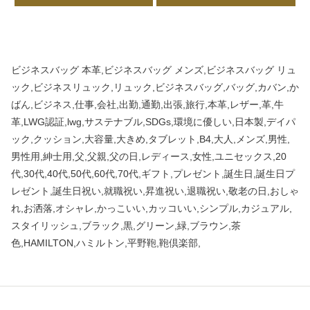
ビジネスバッグ 本革,ビジネスバッグ メンズ,ビジネスバッグ リュ
ック,ビジネスリュック,リュック,ビジネスバッグ,バッグ,カバン,か
ばん,ビジネス,仕事,会社,出勤,通勤,出張,旅行,本革,レザー,革,牛
革,LWG認証,lwg,サステナブル,SDGs,環境に優しい,日本製,デイパ
ック,クッション,大容量,大きめ,タブレット,B4,大人,メンズ,男性,
男性用,紳士用,父,父親,父の日,レディース,女性,ユニセックス,20
代,30代,40代,50代,60代,70代,ギフト,プレゼント,誕生日,誕生日プ
レゼント,誕生日祝い,就職祝い,昇進祝い,退職祝い,敬老の日,おしゃ
れ,お洒落,オシャレ,かっこいい,カッコいい,シンプル,カジュアル,
スタイリッシュ,ブラック,黒,グリーン,緑,ブラウン,茶
色,HAMILTON,ハミルトン,平野鞄,鞄倶楽部,