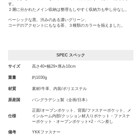
す。
２層に分かれたメイン収納は整理もしやすく収納力も申し分なし。
ベーシックな黒、渋みのある濃いグリーン、
コーデのアクセントにもなる茶、３種類のカラーを揃えました。
SPEC スペック
サイズ
高さ40×幅29×厚み10cm
重量
約1030g
材質
素材/牛革、内装/ポリエステル
原産国
バングラデシュ製（企画/日本）
正面/オープンポケット、背面/ファスナーポケット、メ
仕様
インルーム内部/クッション材入りポケット・ファスナ
ーポケット・オープンポケット×2・ペン差し
備考
YKKファスナー