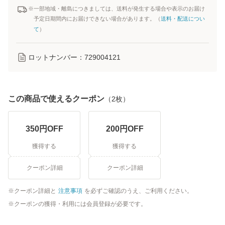
※一部地域・離島につきましては、送料が発生する場合や表示のお届け
予定日期間内にお届けできない場合があります。（
送料・配送につい
て
）
ロットナンバー：
729004121
この商品で使えるクーポン
（
2
枚）
350
円OFF
200
円OFF
獲得する
獲得する
クーポン詳細
クーポン詳細
クーポン詳細と
注意事項
を必ずご確認のうえ、ご利用ください。
クーポンの獲得・利用には会員登録が必要です。