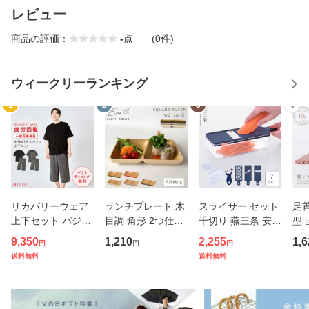
レビュー
商品の評価：
-
点
(0件)
ウィークリーランキング
1
2
3
4
リカバリーウェア
ランチプレート 木
スライサー セット
足
上下セット パジャ
目調 角形 2つ仕切
千切り 燕三条 安全
型 
マ 疲労回復 メンズ
り 小さめ アースカ
ホルダー スリムス
ータ
9,350
1,210
2,255
1,6
円
円
円
夏 半袖シャツ＋7
ラー スクエアプレ
タンドスライサー7
ス腱
送料無料
送料無料
分丈パンツ 春夏用
ート BPAフリー 仕
点セット ピーラー
ッシ
【一般医療機器】
切りプレート 仕切
ステンレス 日本製
本
部屋着 肩こり 冷え
り皿 ダイエットプ
キャベツスライサ
ータ
性 疲れ
レート
ー 千
歩