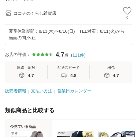
ココチのくらし雑貨店
0
夏季休業期間：8/13(木)〜8/16(日) TEL対応：8/11(火)から
当面の間,休止
4.7
お店の評価：
点
(
111
件
)
連絡・応対
配送スピード
梱包
4.7
4.8
4.7
販売者情報
支払い方法
営業日カレンダー
類似商品と比較する
今見ている商品