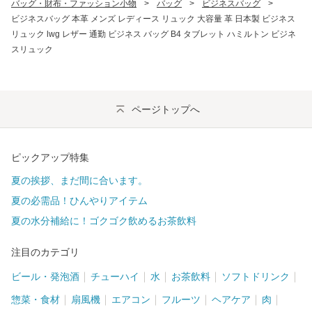
バッグ・財布・ファッション小物
>
バッグ
>
ビジネスバッグ
>
ビジネスバッグ 本革 メンズ レディース リュック 大容量 革 日本製 ビジネス
リュック lwg レザー 通勤 ビジネス バッグ B4 タブレット ハミルトン ビジネ
スリュック
ページトップへ
ピックアップ特集
夏の挨拶、まだ間に合います。
夏の必需品！ひんやりアイテム
夏の水分補給に！ゴクゴク飲めるお茶飲料
注目のカテゴリ
ビール・発泡酒
チューハイ
水
お茶飲料
ソフトドリンク
惣菜・食材
扇風機
エアコン
フルーツ
ヘアケア
肉