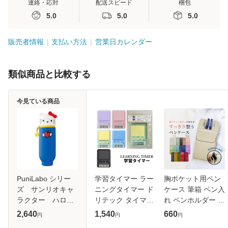
連絡・応対
配送スピード
梱包
5.0
5.0
5.0
販売者情報
支払い方法
営業日カレンダー
類似商品と比較する
今見ている商品
PuniLabo シリー
学習タイマー ラー
胸ポケット用ペン
ズ サンリオキャ
ニングタイマー ド
ケース 筆箱 ペン入
ラクター ハロー
リテック タイマー
れ ペンホルダー ポ
キティ スタンド
式学習法 小学生 中
ケット ズレない 汚
2,640
1,540
660
円
円
円
ペンケース
学生 社会人 試験勉
れ防止 入替え 持ち