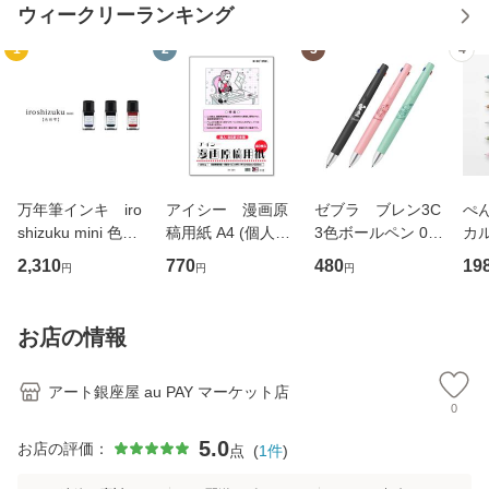
ウィークリーランキング
1
2
3
4
万年筆インキ iro
アイシー 漫画原
ゼブラ ブレン3C
ぺん
shizuku mini 色彩
稿用紙 A4 (個人・
3色ボールペン 0.5
カル
雫 15ml 3個セ
B5原寸本用）/135
mm スヌーピー ブ
xed
2,310
770
480
19
円
円
円
ット
kg
ラック コーラルピ
単
ンク ライトグリー
0.
ン
お店の情報
アート銀座屋 au PAY マーケット店
0
5.0
お店の評価：
点
(
1
件
)