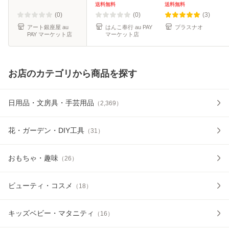
強 テスト勉強 勉強
運び ナース 営業
送料無料
送料無料
かわいい おしゃれ
仕事 高級感
(0)
(0)
(3)
勉強
アート銀座屋 au
はんこ奉行 au PAY
プラスナオ
PAY マーケット店
マーケット店
お店のカテゴリから商品を探す
日用品・文房具・手芸用品
（
2,369
）
花・ガーデン・DIY工具
（
31
）
おもちゃ・趣味
（
26
）
ビューティ・コスメ
（
18
）
キッズベビー・マタニティ
（
16
）