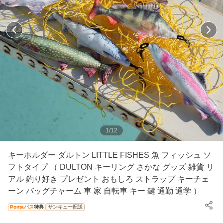
1
/
12
キーホルダー ダルトン LITTLE FISHES 魚 フィッシュ ソ
フトタイプ （ DULTON キーリング さかな グッズ 雑貨 リ
アル 釣り好き プレゼント おもしろ ストラップ キーチェ
ーン バッグチャーム 車 家 自転車 キー 鍵 通勤 通学 ）
Pontaパス
特典
サンキュー配送