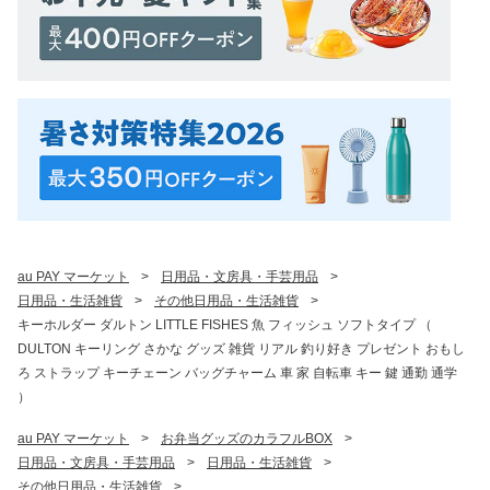
au PAY マーケット
>
日用品・文房具・手芸用品
>
日用品・生活雑貨
>
その他日用品・生活雑貨
>
キーホルダー ダルトン LITTLE FISHES 魚 フィッシュ ソフトタイプ （
DULTON キーリング さかな グッズ 雑貨 リアル 釣り好き プレゼント おもし
ろ ストラップ キーチェーン バッグチャーム 車 家 自転車 キー 鍵 通勤 通学
）
au PAY マーケット
>
お弁当グッズのカラフルBOX
>
日用品・文房具・手芸用品
>
日用品・生活雑貨
>
その他日用品・生活雑貨
>