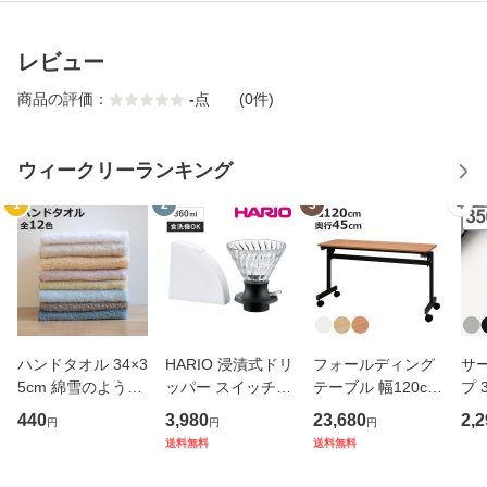
レビュー
商品の評価：
-
点
(0件)
ウィークリーランキング
1
2
3
4
ハンドタオル 34×3
HARIO 浸漬式ドリ
フォールディング
サ
5cm 綿雪のような
ッパー スイッチ36
テーブル 幅120cm
プ 
タオル ベルベット
0 （ ハリオ コーヒ
奥行き45cm キャ
フ
440
3,980
23,680
2,2
円
円
円
カラー （ タオル
ー ドリッパー ペー
スター付き 折りた
ス 
送料無料
送料無料
ウォッシュタオル
パー付き 360ml 耐
たみ （ 法人限定
er
ハンカチタオル ハ
熱ガラス 食洗機対
テーブル 長机 スタ
マ