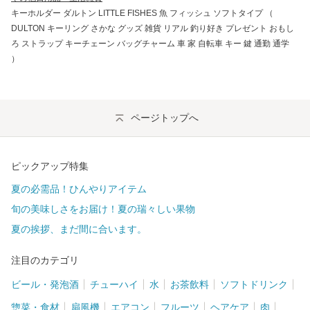
キーホルダー ダルトン LITTLE FISHES 魚 フィッシュ ソフトタイプ （
DULTON キーリング さかな グッズ 雑貨 リアル 釣り好き プレゼント おもし
ろ ストラップ キーチェーン バッグチャーム 車 家 自転車 キー 鍵 通勤 通学
）
ページトップへ
ピックアップ特集
夏の必需品！ひんやりアイテム
旬の美味しさをお届け！夏の瑞々しい果物
夏の挨拶、まだ間に合います。
注目のカテゴリ
ビール・発泡酒
チューハイ
水
お茶飲料
ソフトドリンク
惣菜・食材
扇風機
エアコン
フルーツ
ヘアケア
肉