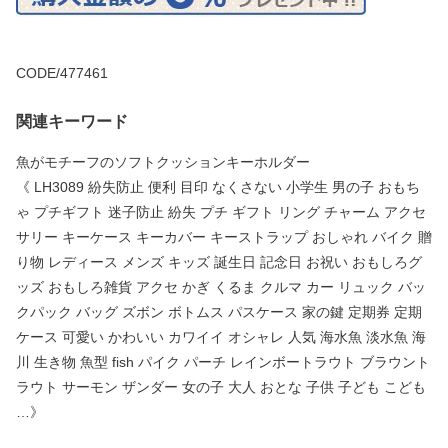
CODE/477461
関連キーワード
魚がモチーフのソフトクッションキーホルダー
《 LH3089 紛失防止 便利 目印 なくさない 小学生 男の子 おもち
ゃ プチギフト 迷子防止 紛失 プチ ギフト リング チャーム アクセ
サリー キーケース キーカバー キーストラップ おしゃれ バイク 贈
り物 レディース メンズ キッズ 誕生日 記念日 お祝い おもしろグ
ッズ おもしろ雑貨 アクセ かぎ くるま クルマ カー リュック バッ
クパック バッグ ズボン ボトムス パスケース 家の鍵 定期券 定期
ケース 可愛い かわいい カワイイ オシャレ 人気 海水魚 淡水魚 海
川 生き物 魚型 fish パイク パーチ レインボートラウト ブラウント
ラウト サーモン ザンダー 女の子 大人 おとな 子供 子ども こども
…》