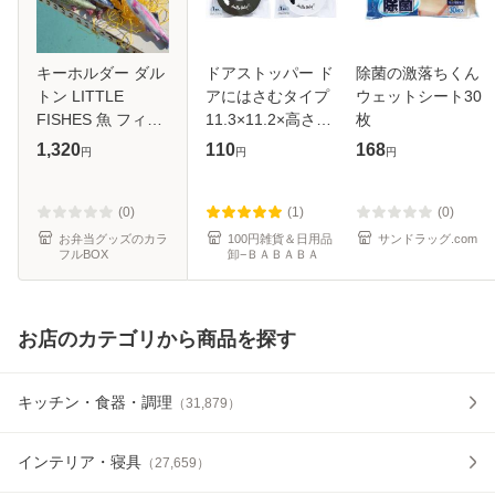
キーホルダー ダル
ドアストッパー ド
除菌の激落ちくん
トン LITTLE
アにはさむタイプ
ウェットシート30
FISHES 魚 フィッ
11.3×11.2×高さ
枚
シュ ソフトタイプ
2cm ハローベビー
1,320
110
168
円
円
円
（ DULTON キー
［色指定不可］
リング さかな グッ
(100円ショップ
ズ 雑貨 リアル 釣
100円均一 100均
(0)
(1)
(0)
り好き プレゼン
一 100均)
お弁当グッズのカラ
100円雑貨＆日用品
サンドラッグ.com
フルBOX
卸−ＢＡＢＡＢＡ
お店のカテゴリから商品を探す
キッチン・食器・調理
（
31,879
）
インテリア・寝具
（
27,659
）