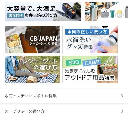
ンカチ 洗面タオル
応 おしゃれ シンプ
ッキング 会議机 ミ
マグ
綿 コッ
ル ハン
ーティング
保冷
水筒・ステンレスボトル特集
スープジャーの選び方