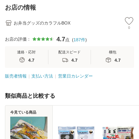
お店の情報
お弁当グッズのカラフルBOX
0
4.7
お店の評価：
点
(
187
件
)
連絡・応対
配送スピード
梱包
4.7
4.7
4.7
販売者情報
支払い方法
営業日カレンダー
類似商品と比較する
今見ている商品