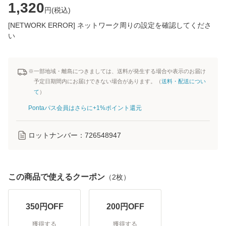
1,320
円(
税込
)
[NETWORK ERROR] ネットワーク周りの設定を確認してくださ
い
※一部地域・離島につきましては、送料が発生する場合や表示のお届け
予定日期間内にお届けできない場合があります。（
送料・配送につい
て
）
Pontaパス会員はさらに+1%ポイント還元
ロットナンバー：
726548947
この商品で使えるクーポン
（
2
枚）
350
円OFF
200
円OFF
獲得する
獲得する