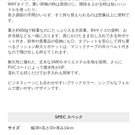
WAYタイプ。重い荷物の時は肩掛けに、階段を上がる時は短いハン
ドルを使ったり。
長さ調節の手間がいらず、すぐ持ち替えられるのは想像以上に便利で
す。
重さ約650gで軽量なのにたっぷり入る大容量。B4サイズの資料、お
弁当箱なども一緒に入ります。肩にかけたまま出し入れできる外ポケ
ット付き。財布や貴重品の収納にも◎。タブレットを安心して持ち運
べるクッション材入りポケットは、マジックテープの吊りベルト付き
なので飛び出しも抑えてくれます。
耐久性に優れた、丈夫な1680Ｄポリエステル生地を採用。さらに
PVCコートによって撥水性がUP、
濡れても拭くだけでお手入れも簡単です。
ビジネスシーンにも合わせやすいブラックカラー。シンプルなフォル
ムで使いやすいデザインです。
SPEC スペック
サイズ
幅38×高さ33×厚み14cm