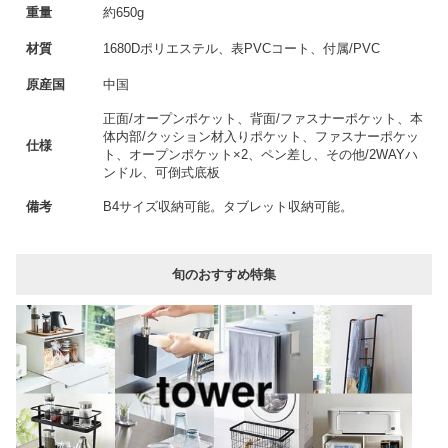
重量
約650g
材質
1680Dポリエステル、表PVCコート、付属/PVC
原産国
中国
正面/オープンポケット、背面/ファスナーポケット、本
体内部/クッション材入りポケット、ファスナーポケッ
仕様
ト、オープンポケット×2、ペン差し、その他/2WAYハ
ンドル、可倒式底板
備考
B4サイズ収納可能。タブレット収納可能。
旬のおすすめ特集