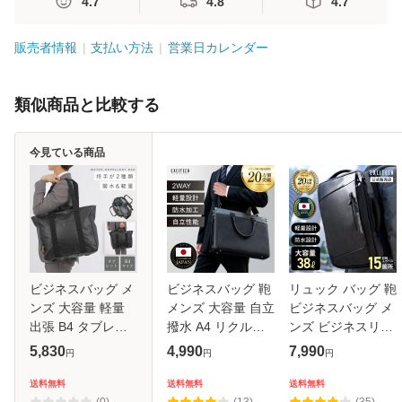
4.7
4.8
4.7
販売者情報
支払い方法
営業日カレンダー
類似商品と比較する
今見ている商品
ビジネスバッグ メ
ビジネスバッグ 鞄
リュック バッグ 鞄
ンズ 大容量 軽量
メンズ 大容量 自立
ビジネスバッグ メ
出張 B4 タブレッ
撥水 A4 リクルー
ンズ ビジネスリュ
ト ショルダー
トバッグ 2way 13
ックメンズ 大容量
5,830
4,990
7,990
円
円
円
2way 通勤 ビジネ
インチ 就活 出張
拡張 4WAY レディ
ス 仕事 旅行 撥水
ビジネス鞄 営業 通
ース 防水 撥水 通
送料無料
送料無料
送料無料
PVC マグナム PVC
勤バッグ トートバ
勤 出張 最大38L ビ
(0)
(13)
(35)