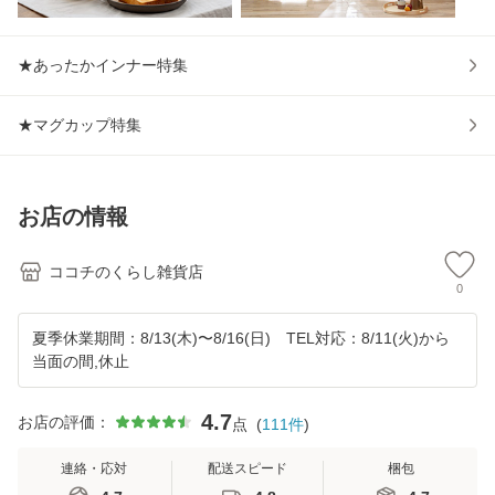
★あったかインナー特集
★マグカップ特集
お店の情報
ココチのくらし雑貨店
0
夏季休業期間：8/13(木)〜8/16(日) TEL対応：8/11(火)から
当面の間,休止
4.7
お店の評価：
点
(
111
件
)
連絡・応対
配送スピード
梱包