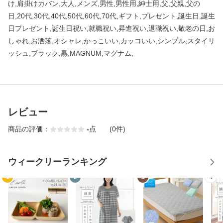
け,肩掛けカバン,大人,メンズ,男性,男性用,紳士用,父,父親,父の
日,20代,30代,40代,50代,60代,70代,ギフト,プレゼント,誕生日,誕生
日プレゼント,誕生日祝い,就職祝い,昇進祝い,退職祝い,敬老の日,お
しゃれ,お洒落,オシャレ,かっこいい,カッコいい,シンプル,スタイリ
ッシュ,ブラック,黒,MAGNUM,マグナム,
レビュー
商品の評価：
-
点
(0件)
ウィークリーランキング
1
2
3
4