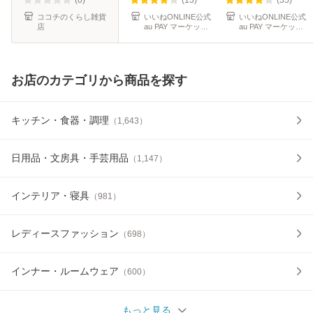
コートシリーズ
ッグ レ
ジネス
ココチのくらし雑貨
いいねONLINE公式
いいねONLINE公式
店
au PAY マーケット
au PAY マーケット
店
店
お店のカテゴリから商品を探す
キッチン・食器・調理
（
1,643
）
日用品・文房具・手芸用品
（
1,147
）
インテリア・寝具
（
981
）
レディースファッション
（
698
）
インナー・ルームウェア
（
600
）
もっと見る