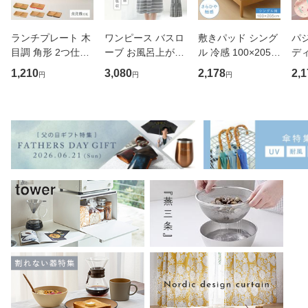
ランチプレート 木
ワンピース バスロ
敷きパッド シング
パジ
目調 角形 2つ仕切
ーブ お風呂上がり
ル 冷感 100×205c
ディ
り 小さめ アースカ
レディース 半袖 タ
m 敷パッド 夏用
春夏
1,210
3,080
2,178
2,1
円
円
円
ラー スクエアプレ
オル 風呂上り ルー
敷き布団 敷布団 カ
トン
ート BPAフリー 仕
ムウェア タオル地
バー マットレス ベ
ル
切りプレート 仕切
夏用 パジャマ ママ
ッド 布団 ふとん
け
り皿 ダイエットプ
お母さん かわいい
さらひや触感敷パ
L 
レート
湯
ッド シン
イズ