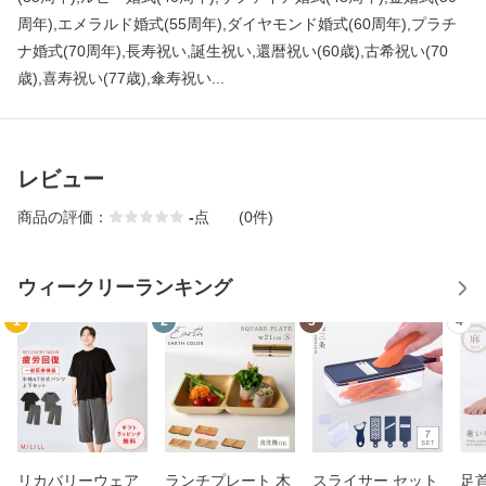
周年),エメラルド婚式(55周年),ダイヤモンド婚式(60周年),プラチ
ナ婚式(70周年),長寿祝い,誕生祝い,還暦祝い(60歳),古希祝い(70
歳),喜寿祝い(77歳),傘寿祝い...
レビュー
商品の評価：
-
点
(0件)
ウィークリーランキング
1
2
3
4
リカバリーウェア
ランチプレート 木
スライサー セット
足