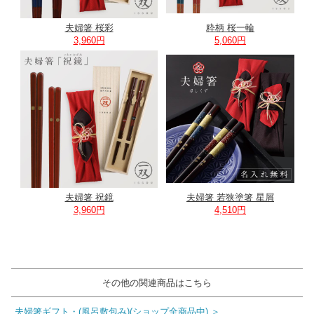
夫婦箸 桜彩
粋柄 桜一輪
3,960円
5,060円
夫婦箸 祝鏡
夫婦箸 若狭塗箸 星屑
3,960円
4,510円
その他の関連商品はこちら
夫婦箸ギフト・(風呂敷包み)(ショップ全商品中) ＞