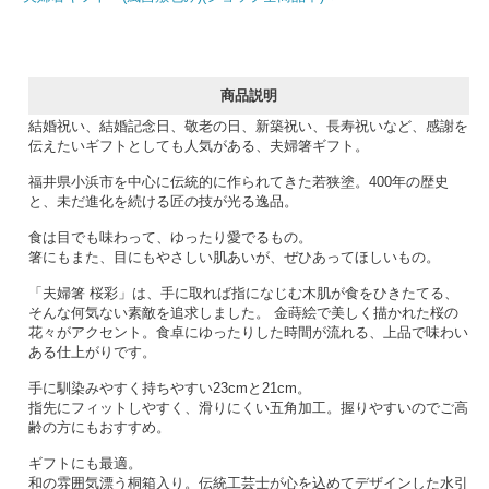
商品説明
結婚祝い、結婚記念日、敬老の日、新築祝い、長寿祝いなど、感謝を
伝えたいギフトとしても人気がある、夫婦箸ギフト。
福井県小浜市を中心に伝統的に作られてきた若狭塗。400年の歴史
と、未だ進化を続ける匠の技が光る逸品。
食は目でも味わって、ゆったり愛でるもの。
箸にもまた、目にもやさしい肌あいが、ぜひあってほしいもの。
「夫婦箸 桜彩」は、手に取れば指になじむ木肌が食をひきたてる、
そんな何気ない素敵を追求しました。 金蒔絵で美しく描かれた桜の
花々がアクセント。食卓にゆったりした時間が流れる、上品で味わい
ある仕上がりです。
手に馴染みやすく持ちやすい23cmと21cm。
指先にフィットしやすく、滑りにくい五角加工。握りやすいのでご高
齢の方にもおすすめ。
ギフトにも最適。
和の雰囲気漂う桐箱入り。伝統工芸士が心を込めてデザインした水引