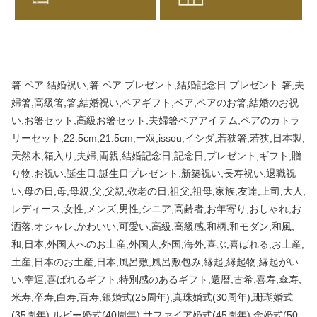
箸 ペア 結婚祝い,箸 ペア プレゼント,結婚記念日 プレゼント 箸,夫
婦箸,高級箸,箸,結婚祝い,ペアギフト,ペア,ペアのお箸,結婚のお祝
い,お箸セット,高級お箸セット,夫婦箸ペアアイテム,ペアのカトラ
リーセット,22.5cm,21.5cm,一双,issou,イシダ,若狭箸,若狭,日本製,
天然木,箱入り,夫婦,両親,結婚記念日,記念日,プレゼント,ギフト,贈
り物,お祝い,誕生日,誕生日プレゼント,新築祝い,長寿祝い,退職祝
い,母の日,母,母親,父,父親,敬老の日,祖父,祖母,家族,友達,上司,大人,
レディース,女性,メンズ,男性,シニア,高齢者,お年寄り,おしゃれ,お
洒落,オシャレ,かわいい,可愛い,高級,高級感,和柄,和モダン,和風,
和,日本,外国人へのお土産,外国人,外国,海外,喜ぶ,喜ばれる,お土産,
土産,日本のお土産,日本,風呂敷,風呂敷包み,縁起,縁起物,縁起がい
い,幸運,喜ばれるギフト,特別感のあるギフト,還暦,古希,喜寿,傘寿,
米寿,卒寿,白寿,百寿,銀婚式(25周年),真珠婚式(30周年),珊瑚婚式
(35周年),ルビー婚式(40周年),サファイア婚式(45周年),金婚式(50