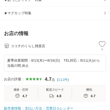
★マグカップ特集
お店の情報
ココチのくらし雑貨店
0
夏季休業期間：8/13(木)〜8/16(日) TEL対応：8/11(火)から
当面の間,休止
4.7
お店の評価：
点
(
111
件
)
連絡・応対
配送スピード
梱包
4.7
4.8
4.7
販売者情報
支払い方法
営業日カレンダー