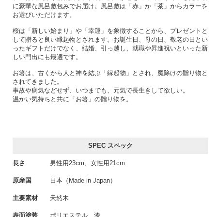
に豪華な風呂敷包みでお届け。風呂敷は「赤」か「茶」からカラーを
お選びいただけます。
桜は「新しい始まり」や「幸運」を象徴することから、プレゼントと
して贈ると良い縁起物とされます。お誕生日、母の日、敬老の日とい
ったギフトだけでなく、結婚、引っ越し、就職や昇進祝いといった新
しい門出にも最適です。
お箸は、古くから人と神を結ぶ「縁起物」とされ、魔除けの贈り物と
されてきました。
事故や病気などせず、いつまでも、元気で長生きして欲しい。
温かい気持ちと共に「お箸」の贈り物を。
SPEC スペック
長さ
男性用23cm、女性用21cm
原産国
日本（Made in Japan）
主要素材
天然木
表面塗装
ポリエステル、漆