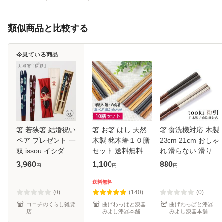
類似商品と比較する
今見ている商品
箸 若狭箸 結婚祝い
箸 お箸 はし 天然
箸 食洗機対応 木製
ペア プレゼント 一
木製 銘木箸１０膳
23cm 21cm おしゃ
双 issou イシダ 日
セット 送料無料 ノ
れ 滑らない 滑り止
本製 高級 夫婦箸
ベルティー プチギ
め お箸 はし tooki
3,960
1,100
880
円
円
円
お箸 ギフト 結婚
フト ドラジェ 挨拶
粉引 日本製 国産
祝い 友人 夫婦 両
まわり 粗品 プレゼ
プレゼント お土産
送料無料
親 お祝い おしゃれ
ント セット お箸
外国人 ダークグレ
(0)
(140)
(0)
夫
男性
ー
ココチのくらし雑貨
曲げわっぱと漆器
曲げわっぱと漆器
店
みよし漆器本舗
みよし漆器本舗