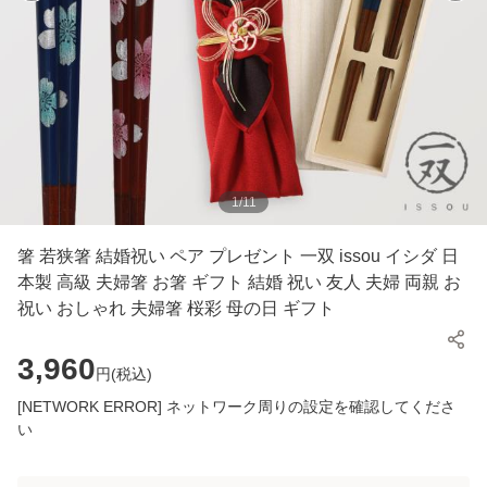
1
/
11
箸 若狭箸 結婚祝い ペア プレゼント 一双 issou イシダ 日
本製 高級 夫婦箸 お箸 ギフト 結婚 祝い 友人 夫婦 両親 お
祝い おしゃれ 夫婦箸 桜彩 母の日 ギフト
3,960
円(
税込
)
[NETWORK ERROR] ネットワーク周りの設定を確認してくださ
い