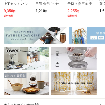
上下セット パジャ
目調 角形 2つ仕切
千切り 燕三条 安全
型 
マ 疲労回復 メンズ
り 小さめ アースカ
ホルダー スリムス
ータ
9,350
1,210
2,255
1,6
円
円
円
夏 半袖シャツ＋7
ラー スクエアプレ
タンドスライサー7
ス腱
送料無料
送料無料
分丈パンツ 春夏用
ート BPAフリー 仕
点セット ピーラー
ッシ
【一般医療機器】
切りプレート 仕切
ステンレス 日本製
本
部屋着 肩こり 冷え
り皿 ダイエットプ
キャベツスライサ
ータ
性 疲れ
レート
ー 千
歩
★あったかインナー特集