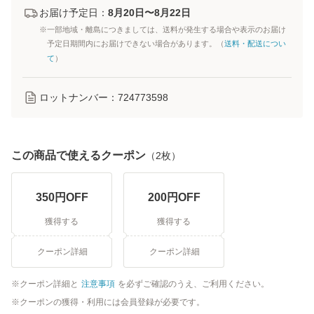
お届け予定日：
8月20日〜8月22日
※一部地域・離島につきましては、送料が発生する場合や表示のお届け
予定日期間内にお届けできない場合があります。（
送料・配送につい
て
）
ロットナンバー：
724773598
この商品で使えるクーポン
（
2
枚）
350
円OFF
200
円OFF
獲得する
獲得する
クーポン詳細
クーポン詳細
クーポン詳細と
注意事項
を必ずご確認のうえ、ご利用ください。
クーポンの獲得・利用には会員登録が必要です。