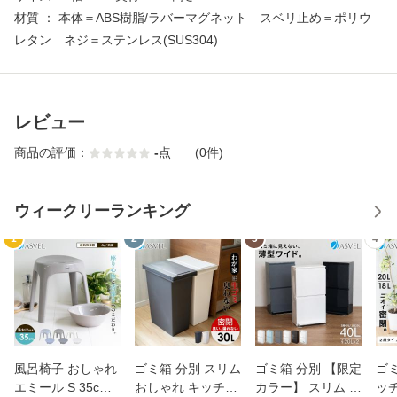
材質 ： 本体＝ABS樹脂/ラバーマグネット スベリ止め＝ポリウ
レタン ネジ＝ステンレス(SUS304)
レビュー
商品の評価：
-
点
(0件)
ウィークリーランキング
1
2
3
4
風呂椅子 おしゃれ
ゴミ箱 分別 スリム
ゴミ箱 分別 【限定
ゴミ
エミール S 35cm
おしゃれ キッチン
カラー】 スリム 縦
ッチ