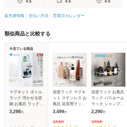
4.5
4.5
4.5
販売者情報
支払い方法
営業日カレンダー
類似商品と比較する
今見ている商品
マグネット ボトル
浴室ラック マグネ
浴室ラック お風呂
ラック 浮かせる収
ット ステンレス お
ラック バスルーム
納 お風呂 ラック
風呂 浴室用ラック
ラック シャンプー
ボトルスタンド シ
さびない マグネッ
ラック 浴室収納 お
3,298
3,499
2,290
円
円
円
ャンプースタンド
トラック 収納 シャ
風呂 ステンレス製
シャンプーラック
ンプー シャンプー
おしゃれ 新生活
送料無料
送料無料