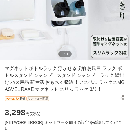
1
/
11
マグネット ボトルラック 浮かせる収納 お風呂 ラック ボ
トルスタンド シャンプースタンド シャンプーラック 壁掛
け バス用品 新生活 おもちゃ収納【 アスベル ラックスMG
ASVEL RAXE マグネット スリム ラック 3段 】
Pontaパス
特典
サンキュー配送
3,298
円(
税込
)
[NETWORK ERROR] ネットワーク周りの設定を確認してくださ
い