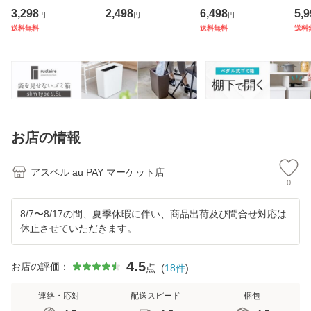
湯桶 セット アスベ
ふた付き 縦型 大容
型 2段 おしゃれ キ
カラ
3,298
2,498
6,498
5,9
円
円
円
ル ASVEL EMEAL
量 密閉 ワゴン 30
ッチン ふた付き 2
ム 
送料無料
送料無料
送料
バスチェア 風呂い
リットル 30l ダス
分別 大容量 ワゴン
ダル
す お風呂 イス 椅
トボックス リビン
40L ダストボック
EL
子 抗菌 高め 洗い
グ プッシュ ごみ箱
ス リビング ペダル
大容
やすい S35
新
ご
ゴ
お店の情報
アスベル au PAY マーケット店
0
8/7〜8/17の間、夏季休暇に伴い、商品出荷及び問合せ対応は
休止させていただきます。
4.5
お店の評価：
点
(
18
件
)
連絡・応対
配送スピード
梱包