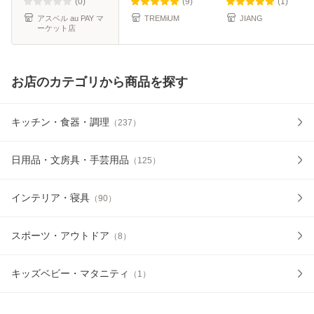
壁掛け バス用品 新
ボトル 磁石 浮かせ
bath-rack
(0)
(9)
(1)
生活 お
る お
アスベル au PAY マ
TREMiUM
JIANG
ーケット店
お店のカテゴリから商品を探す
キッチン・食器・調理
（
237
）
日用品・文房具・手芸用品
（
125
）
インテリア・寝具
（
90
）
スポーツ・アウトドア
（
8
）
キッズベビー・マタニティ
（
1
）