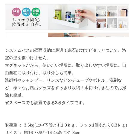
システムバスの壁面収納に最適！磁石の力でビタッとついて、浴
室の壁を傷つけません。
マグネットだから、使いたい場所に、取り出しやすい場所に、自
由自在に取り付け、取り外しも簡単。
洗顔料やシャンプー、リンスなどのチューブやボトル、洗剤な
ど、様々なお風呂グッズをすっきり収納！水切り付きなのでお掃
除も簡単。
省スペースでも設置できる3段タイプです。
耐荷重 ： 3.6kg(上中下段とも1.0ｋｇ、フック1個あたり0.3ｋｇ)
サイズ ： 幅16.7×奥行14.4×高さ31.3cm