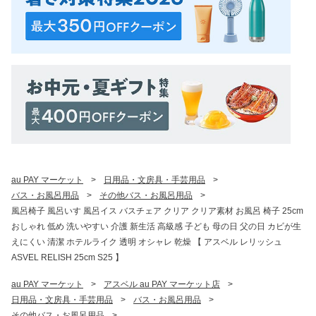
au PAY マーケット
>
日用品・文房具・手芸用品
>
バス・お風呂用品
>
その他バス・お風呂用品
>
風呂椅子 風呂いす 風呂イス バスチェア クリア クリア素材 お風呂 椅子 25cm
おしゃれ 低め 洗いやすい 介護 新生活 高級感 子ども 母の日 父の日 カビが生
えにくい 清潔 ホテルライク 透明 オシャレ 乾燥 【 アスベル レリッシュ
ASVEL RELISH 25cm S25 】
au PAY マーケット
>
アスベル au PAY マーケット店
>
日用品・文房具・手芸用品
>
バス・お風呂用品
>
その他バス・お風呂用品
>