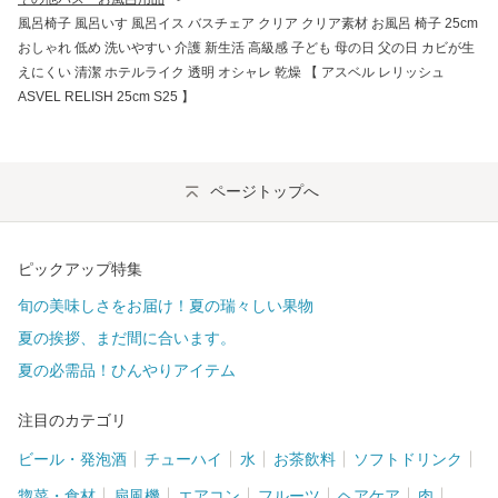
風呂椅子 風呂いす 風呂イス バスチェア クリア クリア素材 お風呂 椅子 25cm
おしゃれ 低め 洗いやすい 介護 新生活 高級感 子ども 母の日 父の日 カビが生
えにくい 清潔 ホテルライク 透明 オシャレ 乾燥 【 アスベル レリッシュ
ASVEL RELISH 25cm S25 】
ページトップへ
ピックアップ特集
旬の美味しさをお届け！夏の瑞々しい果物
夏の挨拶、まだ間に合います。
夏の必需品！ひんやりアイテム
注目のカテゴリ
ビール・発泡酒
チューハイ
水
お茶飲料
ソフトドリンク
惣菜・食材
扇風機
エアコン
フルーツ
ヘアケア
肉