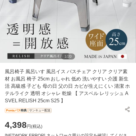
1
/
20
風呂椅子 風呂いす 風呂イス バスチェア クリア クリア素
材 お風呂 椅子 25cm おしゃれ 低め 洗いやすい 介護 新生
活 高級感 子ども 母の日 父の日 カビが生えにくい 清潔 ホ
テルライク 透明 オシャレ 乾燥 【 アスベル レリッシュ A
SVEL RELISH 25cm S25 】
Pontaパス
特典
サンキュー配送
4,398
円(
税込
)
[NETWORK ERROR] ネットワーク周りの設定を確認してくださ