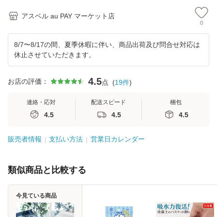
アスベル au PAY マーケット店
0
8/7〜8/17の間、夏季休暇に伴い、商品出荷及び問合せ対応は
休止させていただきます。
4.5
お店の評価：
点
(
19
件
)
連絡・応対
配送スピード
梱包
4.5
4.5
4.5
販売者情報
支払い方法
営業日カレンダー
類似商品と比較する
今見ている商品