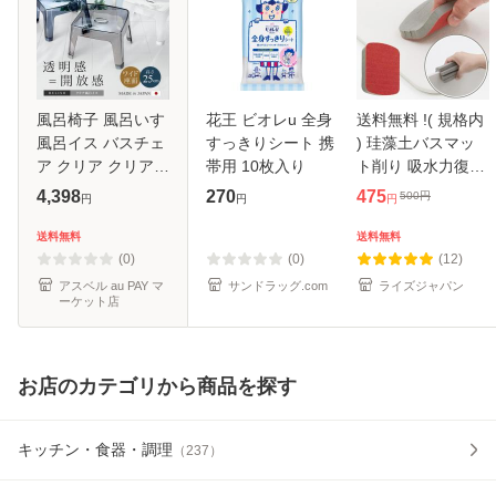
風呂椅子 風呂いす
花王 ビオレu 全身
送料無料 !( 規格内
風呂イス バスチェ
すっきりシート 携
) 珪藻土バスマッ
ア クリア クリア素
帯用 10枚入り
ト削り 吸水力復活
材 お風呂 椅子
日本製 くり返し使
4,398
270
475
500
円
円
円
円
25cm おしゃれ 低
える 創和 動画あり
め 洗いやすい 介護
★【 削る ヤスリ
送料無料
送料無料
新生活 高級感 子ど
珪藻土マット 研磨
(0)
(0)
(12)
も 母の
材 や
アスベル au PAY マ
サンドラッグ.com
ライズジャパン
ーケット店
お店のカテゴリから商品を探す
キッチン・食器・調理
（
237
）