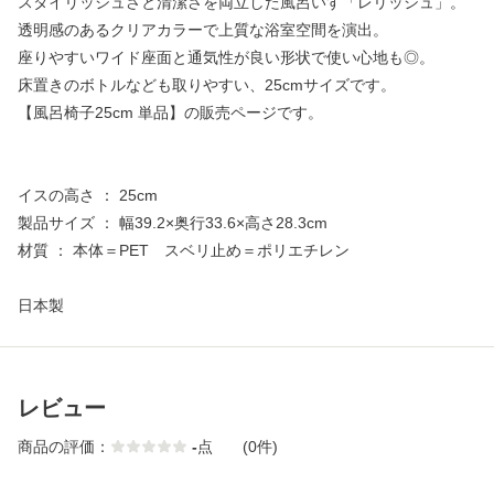
スタイリッシュさと清潔さを両立した風呂いす「レリッシュ」。
透明感のあるクリアカラーで上質な浴室空間を演出。
座りやすいワイド座面と通気性が良い形状で使い心地も◎。
床置きのボトルなども取りやすい、25cmサイズです。
【風呂椅子25cm 単品】の販売ページです。
イスの高さ ： 25cm
製品サイズ ： 幅39.2×奥行33.6×高さ28.3cm
材質 ： 本体＝PET スベリ止め＝ポリエチレン
日本製
レビュー
商品の評価：
-
点
(0件)