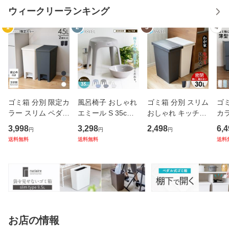
ウィークリーランキング
1
2
3
4
ゴミ箱 分別 限定カ
風呂椅子 おしゃれ
ゴミ箱 分別 スリム
ゴミ
ラー スリム ペダル
エミール S 35cm
おしゃれ キッチン
カラ
おしゃれ キッチン
湯桶 セット アスベ
ふた付き 縦型 大容
型 
3,998
3,298
2,498
6,4
円
円
円
ふた付き 縦型 大容
ル ASVEL EMEAL
量 密閉 ワゴン 30
ッチ
送料無料
送料無料
送料
量 ワゴン 45リッ
バスチェア 風呂い
リットル 30l ダス
分別
トル 45l ダストボ
す お風呂 イス 椅
トボックス リビン
40
ックス リビング ご
子 抗菌 高め 洗い
グ プッシュ ごみ箱
ス 
み箱
やすい S35
新
ご
お店の情報