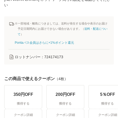
い
※一部地域・離島につきましては、送料が発生する場合や表示のお届け
予定日期間内にお届けできない場合があります。（
送料・配送につい
て
）
Pontaパス会員はさらに+1%ポイント還元
ロットナンバー：
724174173
この商品で使えるクーポン
（
4
枚）
350
円OFF
200
円OFF
5
％OFF
獲得する
獲得する
獲得する
クーポン詳細
クーポン詳細
クーポン詳細