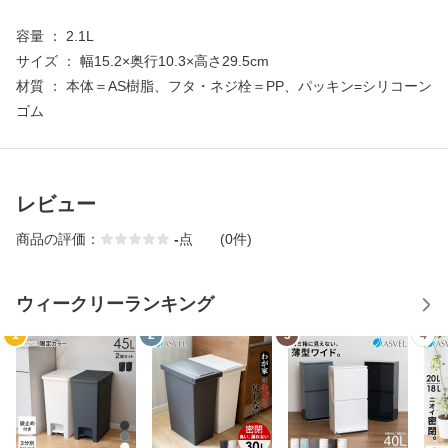
容量 ： 2.1L
サイズ ： 幅15.2×奥行10.3×高さ29.5cm
材質 ： 本体＝AS樹脂、フタ・ネジ栓＝PP、パッキン=シリコーン
ゴム
レビュー
商品の評価：
-
点
(0件)
ウィークリーランキング
1
2
3
4