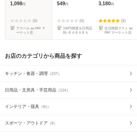
い プラスチック お
ロウェア 容量2L
選べる2本セット
1,098
549
3,180
円
円
円
しゃれ 麦茶ポット
｜ 水出し お茶ポッ
水差し 新生活 【
ト こし網つき 耐熱
ディズニー Disney
ガラス ピッチャー
(0)
(0)
(5)
チップ
冷水筒
アスベル au PAY マ
100円雑貨＆日用品
生活雑貨マスト au
ーケット店
卸−ＢＡＢＡＢＡ
PAY マーケット店
お店のカテゴリから商品を探す
キッチン・食器・調理
（
237
）
日用品・文房具・手芸用品
（
124
）
インテリア・寝具
（
91
）
スポーツ・アウトドア
（
8
）