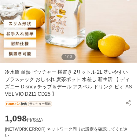
1
/
13
冷水筒 耐熱 ピッチャー 横置き 2リットル 2L 洗いやすい
プラスチック おしゃれ 麦茶ポット 水差し 新生活 【 ディ
ズニー Disney チップ＆デール アスベル ドリンク ビオ AS
VEL VIO D211 CD25 】
Pontaパス
特典
サンキュー配送
1,098
円(
税込
)
[NETWORK ERROR] ネットワーク周りの設定を確認してくださ
い