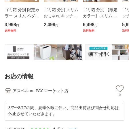
ゴミ箱 分別 限定カ
ゴミ箱 分別 スリム
ゴミ箱 分別 【限定
ゴミ
ラー スリム ペダル
おしゃれ キッチン
カラー】 スリム 縦
ッチ
おしゃれ キッチン
ふた付き 縦型 大容
型 2段 おしゃれ キ
カラ
3,998
2,498
6,498
5,9
円
円
円
ふた付き 縦型 大容
量 密閉 ワゴン 30
ッチン ふた付き 2
ム 
送料無料
送料無料
送料
量 ワゴン 45リッ
リットル 30l ダス
分別 大容量 ワゴン
ダル
トル 45l ダストボ
トボックス リビン
40L ダストボック
EL
ックス リビング ご
グ プッシュ ごみ箱
ス リビング ペダル
大容
み箱
新
ご
ゴ
お店の情報
アスベル au PAY マーケット店
0
8/7〜8/17の間、夏季休暇に伴い、商品出荷及び問合せ対応は
休止させていただきます。