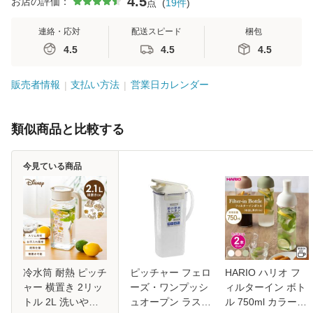
4.5
お店の評価：
点
(
19
件
)
連絡・応対
配送スピード
梱包
4.5
4.5
4.5
販売者情報
支払い方法
営業日カレンダー
類似商品と比較する
今見ている商品
冷水筒 耐熱 ピッチ
ピッチャー フェロ
HARIO ハリオ フ
ャー 横置き 2リッ
ーズ・ワンプッシ
ィルターイン ボト
トル 2L 洗いやす
ュオープン ラスト
ル 750ml カラーが