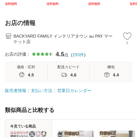
バー バスケット カ
インストーン キラ
アニマル柄 エコ バ
本杖
送料無料
送料無料
送料無料
送料
バー 自転車用 かご
キラ 髪飾り まとめ
ック 大容量 ファス
イプ
自転車用 かご カゴ
髪 ヘアアレンジ か
ナー付き マチ広 マ
縮式
カバー 前 Keia＋
わいい
チ付き 折り畳み 軽
杖先
お店の情報
かわ
量
デ
BACKYARD FAMILY インテリアタウン au PAY マー
ケット店
0
4.5
お店の評価：
点
(
293
件
)
連絡・応対
配送スピード
梱包
4.5
4.6
4.4
販売者情報
支払い方法
営業日カレンダー
類似商品と比較する
今見ている商品