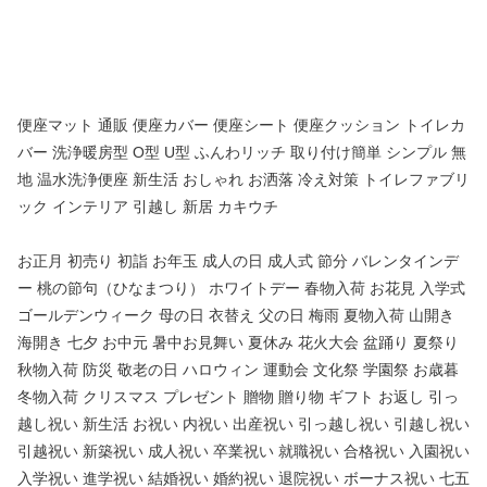
便座マット 通販 便座カバー 便座シート 便座クッション トイレカ
バー 洗浄暖房型 O型 U型 ふんわリッチ 取り付け簡単 シンプル 無
地 温水洗浄便座 新生活 おしゃれ お洒落 冷え対策 トイレファブリ
ック インテリア 引越し 新居 カキウチ
お正月 初売り 初詣 お年玉 成人の日 成人式 節分 バレンタインデ
ー 桃の節句（ひなまつり） ホワイトデー 春物入荷 お花見 入学式
ゴールデンウィーク 母の日 衣替え 父の日 梅雨 夏物入荷 山開き
海開き 七夕 お中元 暑中お見舞い 夏休み 花火大会 盆踊り 夏祭り
秋物入荷 防災 敬老の日 ハロウィン 運動会 文化祭 学園祭 お歳暮
冬物入荷 クリスマス プレゼント 贈物 贈り物 ギフト お返し 引っ
越し祝い 新生活 お祝い 内祝い 出産祝い 引っ越し祝い 引越し祝い
引越祝い 新築祝い 成人祝い 卒業祝い 就職祝い 合格祝い 入園祝い
入学祝い 進学祝い 結婚祝い 婚約祝い 退院祝い ボーナス祝い 七五