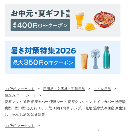
au PAY マーケット
>
日用品・文房具・手芸用品
>
トイレ用品
>
便座カバー・シート
>
便座マット 通販 便座カバー 便座シート 便座クッション トイレカバー 洗浄暖
房型 O型 U型 ふんわリッチ 取り付け簡単 シンプル 無地 温水洗浄便座 新生活
おしゃれ お洒落 冷え対策
au PAY マーケット
>