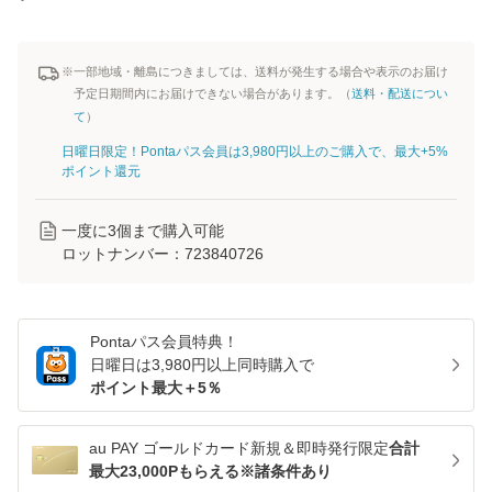
※一部地域・離島につきましては、送料が発生する場合や表示のお届け
予定日期間内にお届けできない場合があります。（
送料・配送につい
て
）
日曜日限定！Pontaパス会員は3,980円以上のご購入で、最大+5%
ポイント還元
一度に
3
個まで購入可能
ロットナンバー：
723840726
Pontaパス
会員特典！
日曜日は
3,980
円以上同時購入で
ポイント最大＋
5
％
au PAY ゴールドカード新規＆即時発行限定
合計
最大23,000Pもらえる※諸条件あり