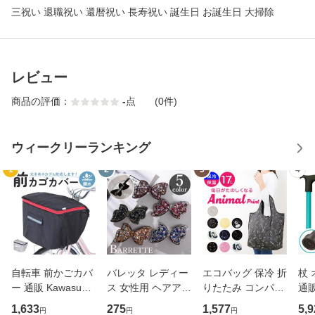
三祝い 退職祝い 還暦祝い 長寿祝い 誕生日 お誕生日 大掃除
レビュー
商品の評価：
-
点
(0件)
ウィークリーランキング
1
2
3
4
自転車 前かごカバ
バレッタ レディー
エコバッグ 保冷 折
杖
ー 通販 Kawasumi
ス 女性用 ヘアアク
りたたみ コンパク
通販
カワスミ 前カゴカ
セサリー リボン ラ
ト 通販 エコバック
杖 
1,633
275
1,577
5,9
円
円
円