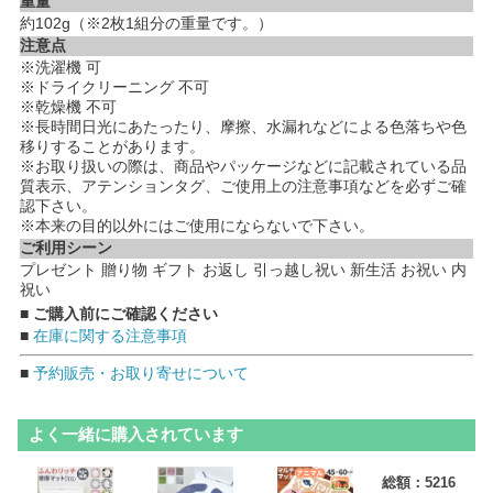
重量
約102g（※2枚1組分の重量です。）
注意点
※洗濯機 可
※ドライクリーニング 不可
※乾燥機 不可
※長時間日光にあたったり、摩擦、水漏れなどによる色落ちや色
移りすることがあります。
※お取り扱いの際は、商品やパッケージなどに記載されている品
質表示、アテンションタグ、ご使用上の注意事項などを必ずご確
認下さい。
※本来の目的以外にはご使用にならないで下さい。
ご利用シーン
プレゼント 贈り物 ギフト お返し 引っ越し祝い 新生活 お祝い 内
祝い
■ ご購入前にご確認ください
■
在庫に関する注意事項
■
予約販売・お取り寄せについて