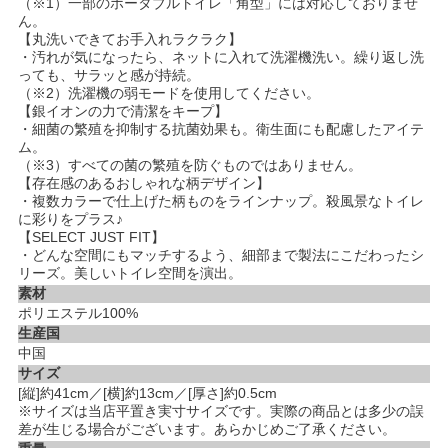
（※1）一部のポータブルトイレ「角型」には対応しておりませ
ん。
【丸洗いできてお手入れラクラク】
・汚れが気になったら、ネットに入れて洗濯機洗い。繰り返し洗
っても、サラッと感が持続。
（※2）洗濯機の弱モードを使用してください。
【銀イオンの力で清潔をキープ】
・細菌の繁殖を抑制する抗菌効果も。衛生面にも配慮したアイテ
ム。
（※3）すべての菌の繁殖を防ぐものではありません。
【存在感のあるおしゃれな柄デザイン】
・複数カラーで仕上げた柄ものをラインナップ。殺風景なトイレ
に彩りをプラス♪
【SELECT JUST FIT】
・どんな空間にもマッチするよう、細部まで製法にこだわったシ
リーズ。美しいトイレ空間を演出。
素材
ポリエステル100%
生産国
中国
サイズ
[縦]約41cm／[横]約13cm／[厚さ]約0.5cm
※サイズは当店平置き実寸サイズです。実際の商品とは多少の誤
差が生じる場合がございます。あらかじめご了承ください。