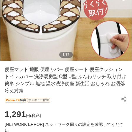
1
/
17
便座マット 通販 便座カバー 便座シート 便座クッション
トイレカバー 洗浄暖房型 O型 U型 ふんわリッチ 取り付け
簡単 シンプル 無地 温水洗浄便座 新生活 おしゃれ お洒落
冷え対策
Pontaパス
特典
サンキュー配送
1,291
円(
税込
)
[NETWORK ERROR] ネットワーク周りの設定を確認してくださ
い