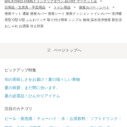
BACKYARD FAMILY インテリアタウン au PAY マーケット店
>
日用品・文房具・手芸用品
>
トイレ用品
>
便座カバー・シート
>
便座マット 通販 便座カバー 便座シート 便座クッション トイレカバー 洗浄暖
房型 O型 U型 ふんわリッチ 取り付け簡単 シンプル 無地 温水洗浄便座 新生活
おしゃれ お洒落 冷え対策
ページトップへ
ピックアップ特集
旬の美味しさをお届け！夏の瑞々しい果物
夏の挨拶、まだ間に合います。
夏の必需品！ひんやりアイテム
注目のカテゴリ
ビール・発泡酒
チューハイ
水
お茶飲料
ソフトドリンク