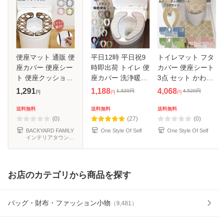
便座マット 通販 便
平日12時 平日祝9
トイレマット フタ
座カバー 便座シー
時即出荷 トイレ 便
カバー 便座シート
ト 便座クッション
座カバー 洗浄暖房
3点 セット かわい
トイレカバー 洗浄
o型 u型 貼る 洗え
い 北欧 おしゃれ
1,291
1,188
4,068
1,320
円
4,520
円
円
円
円
暖房型 O型 U型 ふ
る トイレ用品 おし
洗える 滑り止め 吸
んわリッチ 取り付
ゃれ かわいい ふわ
着タイプ ふかふか
送料無料
送料無料
送料無料
け簡単 シンプル 無
ふわ Ag+ 吸着 便
エレガント 大きい
(0)
(27)
(0)
地 温
座シー
47cm
BACKYARD FAMILY
One Style Of Self
One Style Of Self
インテリアタウン
au PAY マーケット
店
お店のカテゴリから商品を探す
バッグ・財布・ファッション小物
（
9,481
）