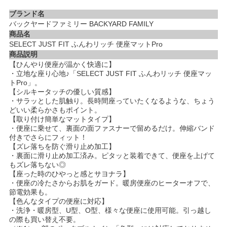
ブランド名
バックヤードファミリー BACKYARD FAMILY
商品名
SELECT JUST FIT ふんわリッチ 便座マットPro
商品説明
【ひんやり便座が温かく快適に】
・立地な座り心地♪「SELECT JUST FIT ふんわリッチ 便座マッ
トPro」。
【シルキータッチの優しい質感】
・サラッとした肌触り。長時間座っていたくなるような、ちょう
どいい柔らかさもポイント。
【取り付け簡単なマットタイプ】
・便座に乗せて、裏面の面ファスナーで留めるだけ。伸縮バンド
付きでさらにフィット！
【ズレ落ちを防ぐ滑り止め加工】
・裏面に滑り止め加工済み。ピタッと装着できて、便座を上げて
もズレ落ちない◎
【座った時のひやっと感とサヨナラ】
・便座の冷たさからお肌をガード。暖房便座のヒーターオフで、
節電効果も。
【色んなタイプの便座に対応】
・洗浄・暖房型、U型、O型、様々な便座に使用可能。引っ越し
の際も買い替え不要。