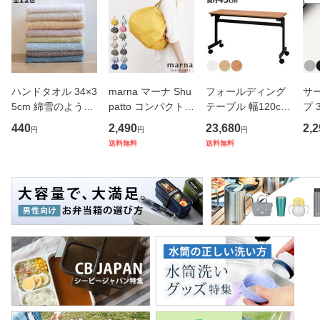
ハンドタオル 34×3
marna マーナ Shu
フォールディング
サ
5cm 綿雪のような
patto コンパクトバ
テーブル 幅120cm
プ 
タオル ベルベット
ッグ M／2020 S46
奥行き45cm キャ
フ
440
2,490
23,680
2,2
円
円
円
カラー （ タオル
7 （ シュパット エ
スター付き 折りた
ス 
送料無料
送料無料
ウォッシュタオル
コバッグ マイバッ
たみ （ 法人限定
er
ハンカチタオル ハ
グ エコバック 買い
テーブル 長机 スタ
マ
ンカチ 洗面タオル
物バッグ 洗濯可能
ッキング 会議机 ミ
マグ
綿 コッ
北欧 コ
ーティング
保冷