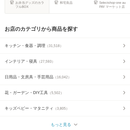
台 猫 シンク
ット 作業台 調理台
抗菌
お弁当グッズのカラ
和宅良品
Selectshop-one au
フルBOX
PAY マーケット店
カ
お店のカテゴリから商品を探す
キッチン・食器・調理
（
31,518
）
インテリア・寝具
（
27,593
）
日用品・文房具・手芸用品
（
16,042
）
花・ガーデン・DIY工具
（
5,502
）
キッズベビー・マタニティ
（
3,805
）
もっと見る