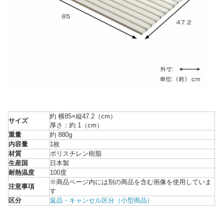
約 横85×縦47.2（cm）
サイズ
厚さ：約 1（cm）
重量
約 880g
内容量
1枚
材質
ポリスチレン樹脂
生産国
日本製
耐熱温度
100度
※商品ページ内には別の商品を含む画像を使用していま
注意事項
す
区分
返品・キャンセル区分（小型商品）