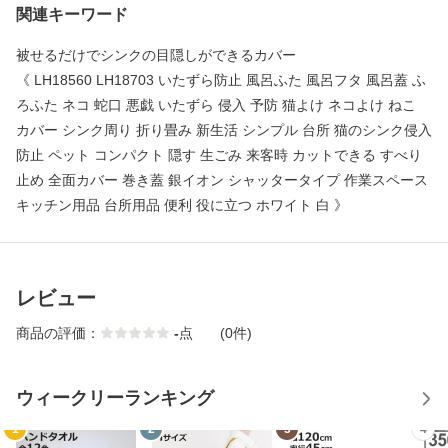
関連キーワード
被せるだけでシンクの目隠しができるカバー
《 LH18560 LH18703 いたずら防止 風呂ふた 風呂フタ 風呂蓋 ふ
ろふた ネコ 蛇口 悪戯 いたずら 侵入 予防 猫よけ ネコよけ ねこ
カバー シンク周り 折り畳み 新生活 シンプル 台所 猫のシンク侵入
防止 ペット コンパクト 隠す 生ごみ 来客時 カットできる すべり
止め 全面カバー 巻き蓋 銀イオン シャッタータイプ 作業スペース
キッチン用品 台所用品 便利 役に立つ ホワイト 白 》
レビュー
商品の評価：
-
点
(0件)
ウィークリーランキング
1
2
3
4