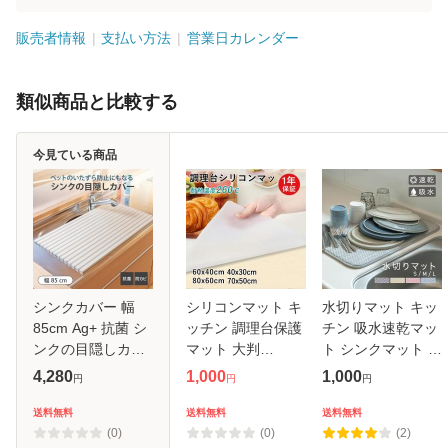
販売者情報
支払い方法
営業日カレンダー
類似商品と比較する
今見ている商品
シンクカバー 幅
シリコンマット キ
水切りマット キッ
85cm Ag+ 抗菌 シ
ッチン 調理台保護
チン 吸水速乾マッ
ンクの目隠しカバ
マット 大判
ト シンクマット 水
ー ペットの侵入を
80×60cm
切りラック 水切り
4,280
1,000
1,000
円
円
円
防ぐ 47.2×85cm
40×60cm 耐熱 キ
カゴ 食器乾燥マッ
（ 日本製 シンク用
ズ防止 汚れ防止 シ
ト シンク上 棚シー
送料無料
送料無料
送料無料
フタ シンク蓋 流し
ンクマット 保護マ
ト 吸水マット 大判
(0)
(0)
(2)