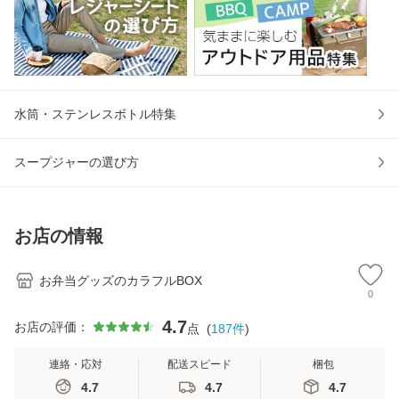
水筒・ステンレスボトル特集
スープジャーの選び方
お店の情報
お弁当グッズのカラフルBOX
0
4.7
お店の評価：
点
(
187
件
)
連絡・応対
配送スピード
梱包
4.7
4.7
4.7