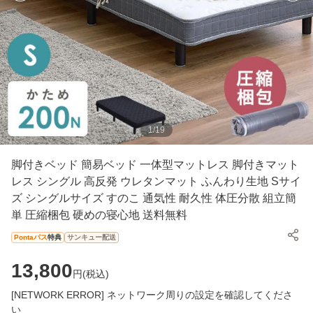
1
/
19
脚付きベッド 簡易ベッド 一体型マットレス 脚付きマット
レス シングル 高反発 ウレタンマット ふんわり生地 Sサイ
ズ シングルサイズ すのこ 通気性 耐久性 体圧分散 組立簡
単 圧縮梱包 硬めの寝心地 送料無料
Pontaパス
特典
サンキュー配送
13,800
円(
税込
)
[NETWORK ERROR] ネットワーク周りの設定を確認してくださ
い