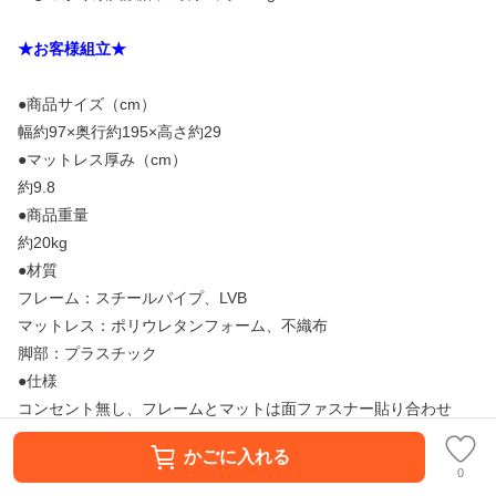
★お客様組立★
●商品サイズ（cm）
幅約97×奥行約195×高さ約29
●マットレス厚み（cm）
約9.8
●商品重量
約20kg
●材質
フレーム：スチールパイプ、LVB
マットレス：ポリウレタンフォーム、不織布
脚部：プラスチック
●仕様
コンセント無し、フレームとマットは面ファスナー貼り合わせ
●組立時間めやす
かごに入れる
約10分
0