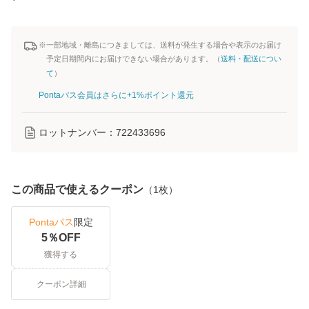
※一部地域・離島につきましては、送料が発生する場合や表示のお届け
予定日期間内にお届けできない場合があります。（
送料・配送につい
て
）
Pontaパス会員はさらに+1%ポイント還元
ロットナンバー：
722433696
この商品で使えるクーポン
（
1
枚）
Pontaパス
限定
5
％OFF
獲得する
クーポン詳細