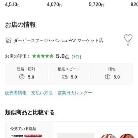
ーシャツ ETENIA
ーパンツ UWE パ
ーシャツ APONI
ー
4,510
4,070
5,720
82
円
円
円
イエロー ブラック
ッド付き ブラック
パッド付き グレー
タ
GKシャツ GKウェ
GKパンツ GKウェ
GKシャツ GKウェ
ル用 
アー ゴールキーパ
アー ゴールキーパ
アー ゴールキーパ
p 
お店の情報
ー キーパー ゴール
ー キーパー ゴール
ー キーパー ゴール
タ
キーパーシャ
キーパープラク
キーパーシャツ
ト
ダービースタージャパン au PAY マーケット店
0
5.0
お店の評価：
点
(
1
件
)
連絡・応対
配送スピード
梱包
5.0
5.0
5.0
販売者情報
支払い方法
営業日カレンダー
類似商品と比較する
今見ている商品