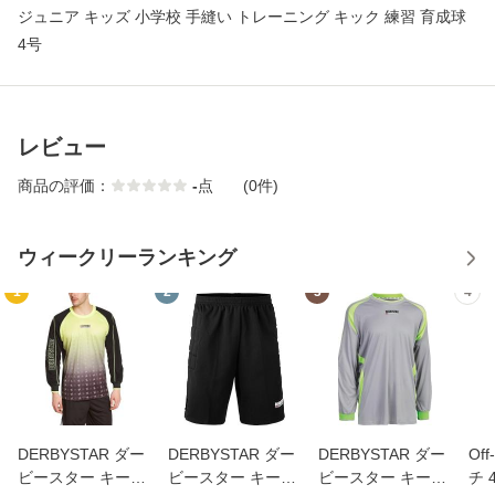
ジュニア キッズ 小学校 手縫い トレーニング キック 練習 育成球
4号
レビュー
商品の評価：
-
点
(0件)
ウィークリーランキング
1
2
3
4
DERBYSTAR ダー
DERBYSTAR ダー
DERBYSTAR ダー
Of
ビースター キーパ
ビースター キーパ
ビースター キーパ
チ 4