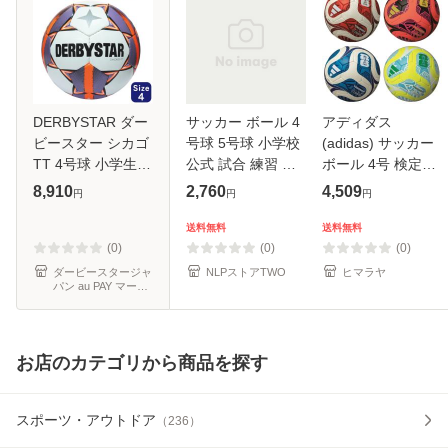
DERBYSTAR ダー
サッカー ボール 4
アディダス
ビースター シカゴ
号球 5号球 小学校
(adidas) サッカー
TT 4号球 小学生
公式 試合 練習 サ
ボール 4号 検定球
CHICAGO TT V24
ッカーボール
トリオンダ リーグ
8,910
2,760
4,509
円
円
円
日本オリジナルカ
手縫い ADF424
ラー サッカーボー
送料無料
送料無料
ル サッカー ボール
(0)
(0)
(0)
ジュニア キッ
ダービースタージャ
NLPストアTWO
ヒマラヤ
パン au PAY マーケ
ット店
お店のカテゴリから商品を探す
スポーツ・アウトドア
（
236
）