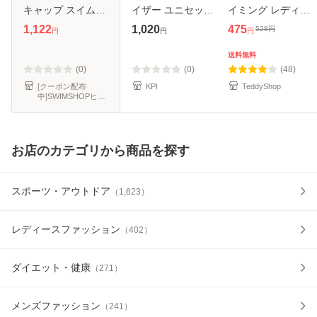
キャップ スイムキ
イザー ユニセック
イミング レディー
ャップ 水泳帽 水泳
ス テキスタイルキ
ス メンズ 男女兼用
1,122
1,020
475
528
円
円
円
円
小物 AS5SSC70U
ャップ
シンプル 無地 黒
AS5SSC70U
水着 帽子 プール
送料無料
伸縮性 ストレッチ
(0)
(0)
(48)
ゆった
[クーポン配布
KPI
TeddyShop
中]SWIMSHOPヒカ
リスポーツ
お店のカテゴリから商品を探す
スポーツ・アウトドア
（
1,623
）
レディースファッション
（
402
）
ダイエット・健康
（
271
）
メンズファッション
（
241
）