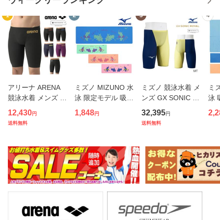
ウィークリーランキング
1
2
3
4
アリーナ ARENA
ミズノ MIZUNO 水
ミズノ 競泳水着 メ
ミズ
競泳水着 メンズ W
泳 限定モデル 吸水
ンズ GX SONIC R
泳 
A承認モデル レー
タオル スイムタオ
OYAL MT WA承認
ム
12,430
1,848
32,395
2,2
円
円
円
シングスパッツ ハ
ル セームタオル カ
モデル ハーフスパ
オル
送料無料
送料無料
ーフレッグ AQUA
バ 2026年春夏モデ
ッツ 布帛素材 競泳
ズ)
FORCE FUSION-
ル N2JYD006
全種目 短距離〜
イミ
ONE 大会用 布帛 fi
中・長距離 選手向
20
na マーク あり AS
き fina マーク
ッ