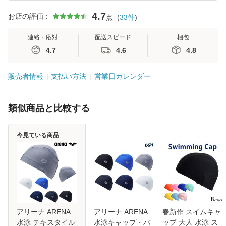
4.7
お店の評価：
点
(
33
件
)
連絡・応対
配送スピード
梱包
4.7
4.6
4.8
販売者情報
支払い方法
営業日カレンダー
類似商品と比較する
今見ている商品
アリーナ ARENA
アリーナ ARENA
春新作 スイムキャ
水泳 テキスタイル
水泳キャップ・バ
ップ 大人 水泳 ス