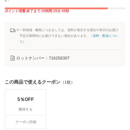
ポイント増量
終了まで
20
時間
29
分
49
秒
※一部地域・離島につきましては、送料が発生する場合や表示のお届け
予定日期間内にお届けできない場合があります。（
送料・配送につい
て
）
ロットナンバー：
716256307
この商品で使えるクーポン
（
1
枚）
5
％OFF
獲得する
クーポン詳細