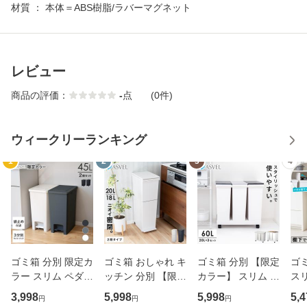
材質 ： 本体＝ABS樹脂/ラバーマグネット
レビュー
商品の評価：
-
点
(0件)
ウィークリーランキング
1
2
3
4
ゴミ箱 分別 限定カ
ゴミ箱 おしゃれ キ
ゴミ箱 分別 【限定
ゴミ
ラー スリム ペダル
ッチン 分別 【限定
カラー】 スリム お
スリ
おしゃれ キッチン
カラー】 2段 スリ
しゃれ キッチン ふ
分別
3,998
5,998
5,998
5,4
円
円
円
ふた付き 縦型 大容
ム 38リットル ペ
た付き 3分別 大容
トボ