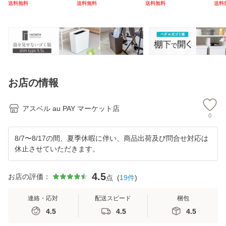
送料無料
送料無料
送料無料
送料
量 ワゴン 45リッ
ダル アスベル ASV
量 ワゴン キャスタ
トル
トル 45l ダストボ
EL 2分別 縦型 38L
ー ダストボックス
大容
ックス リビング ご
大容量 蓋付き 資源
リビング プッシュ
箱 
み箱
ゴミ
ご
ル 
お店の情報
アスベル au PAY マーケット店
0
8/7〜8/17の間、夏季休暇に伴い、商品出荷及び問合せ対応は
休止させていただきます。
4.5
お店の評価：
点
(
19
件
)
連絡・応対
配送スピード
梱包
4.5
4.5
4.5