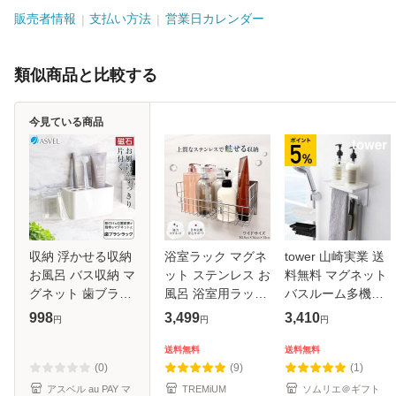
販売者情報
支払い方法
営業日カレンダー
類似商品と比較する
今見ている商品
収納 浮かせる収納
浴室ラック マグネ
tower 山崎実業 送
お風呂 バス収納 マ
ット ステンレス お
料無料 マグネット
グネット 歯ブラシ
風呂 浴室用ラック
バスルーム多機能
ラック アスベル
さびない マグネッ
ラック タワー ホワ
998
3,499
3,410
円
円
円
ASVEL ラックス
トラック 収納 シャ
イト ブラック バス
MG 歯ブラシ入れ
ンプー シャンプー
ルーム収納 浴室 棚
送料無料
送料無料
歯ブラシ置き 歯ブ
ボトル 磁石 浮かせ
シャンプー台 タオ
(0)
(9)
(1)
ラシスタンド
る お
ルハン
アスベル au PAY マ
TREMiUM
ソムリエ＠ギフト