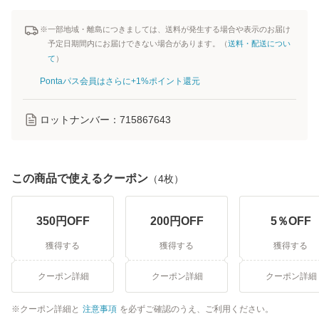
※一部地域・離島につきましては、送料が発生する場合や表示のお届け
予定日期間内にお届けできない場合があります。（
送料・配送につい
て
）
Pontaパス会員はさらに+1%ポイント還元
ロットナンバー：
715867643
この商品で使えるクーポン
（
4
枚）
350
円OFF
200
円OFF
5
％OFF
獲得する
獲得する
獲得する
クーポン詳細
クーポン詳細
クーポン詳細
クーポン詳細と
注意事項
を必ずご確認のうえ、ご利用ください。