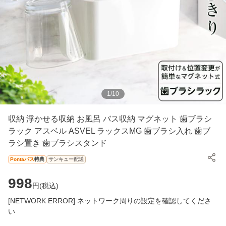
1
/
10
収納 浮かせる収納 お風呂 バス収納 マグネット 歯ブラシ
ラック アスベル ASVEL ラックスMG 歯ブラシ入れ 歯ブ
ラシ置き 歯ブラシスタンド
Pontaパス
特典
サンキュー配送
998
円(
税込
)
[NETWORK ERROR] ネットワーク周りの設定を確認してくださ
い