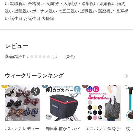
い 就職祝い 合格祝い 入園祝い 入学祝い 進学祝い 結婚祝い 婚約
祝い 退院祝い ボーナス祝い 七五三祝い 退職祝い 還暦祝い 長寿祝
い 誕生日 お誕生日 大掃除
レビュー
商品の評価：
-
点
(0件)
ウィークリーランキング
1
2
3
4
バレッタ レディー
自転車 前かごカバ
エコバッグ 保冷 折
杖