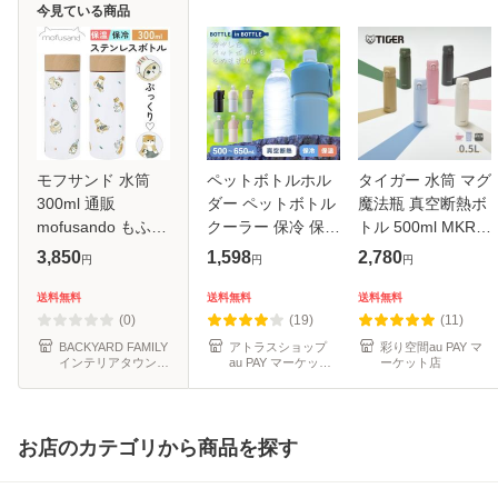
今見ている商品
モフサンド 水筒
ペットボトルホル
タイガー 水筒 マグ
300ml 通販
ダー ペットボトル
魔法瓶 真空断熱ボ
mofusando もふさ
クーラー 保冷 保温
トル 500ml MKR-
んど ステンレスボ
真空断熱 500ml
W050 保温 保冷 パ
3,850
1,598
2,780
円
円
円
トル ミニ 保温 保
600ml 650ml ステ
ッキン一体型 ワン
冷 おしゃれ オシャ
ンレス 持ち手ハン
プッシュ 食洗機対
送料無料
送料無料
送料無料
レ かわいい 可愛い
ドル付き ボトルホ
応 軽量 スポーツド
(0)
(19)
(11)
マグボトル ボ
ルダー 結
リンク
BACKYARD FAMILY
アトラスショップ
彩り空間au PAY マ
インテリアタウン
au PAY マーケット
ーケット店
au PAY マーケット
店
店
お店のカテゴリから商品を探す