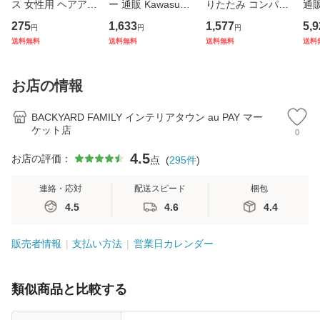
ス 女性用 ヘアアク
ー 通販 Kawasumi
りたたみ コンパク
通販
セサリー リボン ラ
カワスミ 前カゴカ
ト 通販 エコバック
杖 
275
1,633
1,577
5,9
円
円
円
インストーン キラ
バー バスケット カ
アニマル柄 エコ バ
本杖
送料無料
送料無料
送料無料
送料
キラ 髪飾り まとめ
バー 自転車用 かご
ック 大容量 ファス
イプ
髪 ヘアアレンジ か
自転車用 かご カゴ
ナー付き マチ広 マ
縮式
わいい
カバー 前 Keia＋
チ付き 折り畳み 軽
杖先
お店の情報
かわ
量
デ
BACKYARD FAMILY インテリアタウン au PAY マー
ケット店
0
4.5
お店の評価：
点
(
295
件
)
連絡・応対
配送スピード
梱包
4.5
4.6
4.4
販売者情報
支払い方法
営業日カレンダー
類似商品と比較する