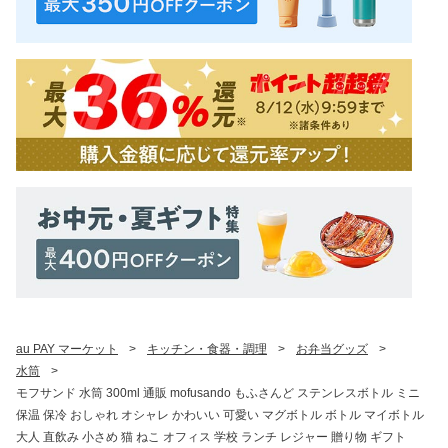
au PAY マーケット
>
キッチン・食器・調理
>
お弁当グッズ
>
水筒
>
モフサンド 水筒 300ml 通販 mofusando もふさんど ステンレスボトル ミニ
保温 保冷 おしゃれ オシャレ かわいい 可愛い マグボトル ボトル マイボトル
大人 直飲み 小さめ 猫 ねこ オフィス 学校 ランチ レジャー 贈り物 ギフト