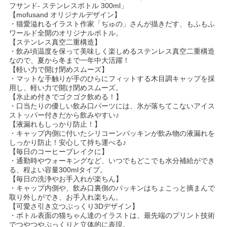
フサンド- ステンレスボトル 300ml」
【mofusand オリジナルデザイン】
・猫愛溢れるイラスト作家「ぢゅの」さんが描きだす、もふもふ
ワールド全開のオリジナルボトル。
【ステンレス真空二重構造】
・飲み頃温度を保って美味しく楽しめるステンレス真空二重構造
なので、夏から冬まで一年中大活躍！
【軽い力で開け閉めスムーズ】
・マットな手触りが手のひらにフィットする木目調キャップを採
用し、軽い力で開け閉めスムーズ。
【氷止め付きでゴクゴク飲める！】
・口当たりの優しい飲み口パーツには、氷が落ちてこないアイス
ストッパー付きだから飲みやすい♪
【液漏れもしっかり防止！】
・キャップ内側に付いたシリコーンパッキンが飲み物の液漏れを
しっかり防止！安心して持ち運べる♪
【毎日のコーヒーブレイクに】
・通勤時やウォーキングなど、いつでもどこでも水分補給ができ
る、程よい容量300mlタイプ。
【毎日の洗浄やお手入れが楽ちん】
・キャップ内側や、飲み口裏側のパッキンはちょこっと摘まんで
取り外しができ、お手入れ楽ちん。
【可愛さ引き立つぷっくり3Dデザイン】
・ボトル表面の猫ちゃん達のイラストは、最先端のプリント技術
でつやつやぷっくりと立体的に表現。