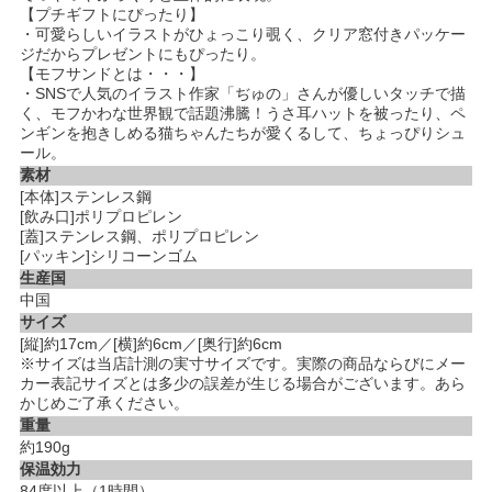
【プチギフトにぴったり】
・可愛らしいイラストがひょっこり覗く、クリア窓付きパッケー
ジだからプレゼントにもぴったり。
【モフサンドとは・・・】
・SNSで人気のイラスト作家「ぢゅの」さんが優しいタッチで描
く、モフかわな世界観で話題沸騰！うさ耳ハットを被ったり、ペ
ンギンを抱きしめる猫ちゃんたちが愛くるして、ちょっぴりシュ
ール。
素材
[本体]ステンレス鋼
[飲み口]ポリプロピレン
[蓋]ステンレス鋼、ポリプロピレン
[パッキン]シリコーンゴム
生産国
中国
サイズ
[縦]約17cm／[横]約6cm／[奥行]約6cm
※サイズは当店計測の実寸サイズです。実際の商品ならびにメー
カー表記サイズとは多少の誤差が生じる場合がございます。あら
かじめご了承ください。
重量
約190g
保温効力
84度以上（1時間）