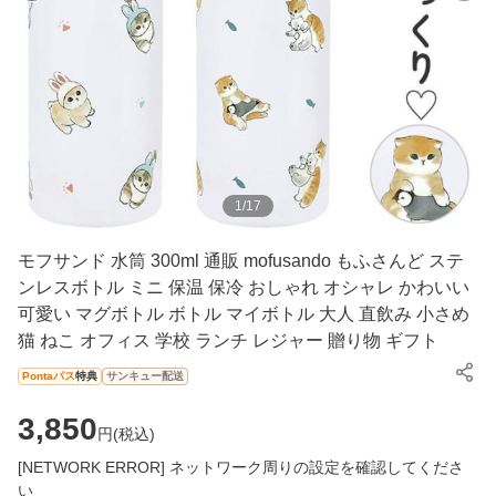
1
/
17
モフサンド 水筒 300ml 通販 mofusando もふさんど ステ
ンレスボトル ミニ 保温 保冷 おしゃれ オシャレ かわいい
可愛い マグボトル ボトル マイボトル 大人 直飲み 小さめ
猫 ねこ オフィス 学校 ランチ レジャー 贈り物 ギフト
Pontaパス
特典
サンキュー配送
3,850
円(
税込
)
[NETWORK ERROR] ネットワーク周りの設定を確認してくださ
い