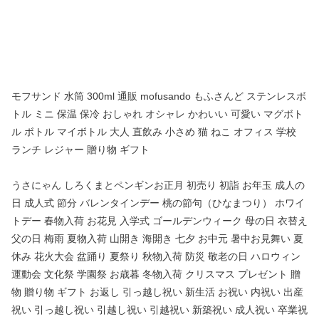
モフサンド 水筒 300ml 通販 mofusando もふさんど ステンレスボ
トル ミニ 保温 保冷 おしゃれ オシャレ かわいい 可愛い マグボト
ル ボトル マイボトル 大人 直飲み 小さめ 猫 ねこ オフィス 学校
ランチ レジャー 贈り物 ギフト
うさにゃん しろくまとペンギンお正月 初売り 初詣 お年玉 成人の
日 成人式 節分 バレンタインデー 桃の節句（ひなまつり） ホワイ
トデー 春物入荷 お花見 入学式 ゴールデンウィーク 母の日 衣替え
父の日 梅雨 夏物入荷 山開き 海開き 七夕 お中元 暑中お見舞い 夏
休み 花火大会 盆踊り 夏祭り 秋物入荷 防災 敬老の日 ハロウィン
運動会 文化祭 学園祭 お歳暮 冬物入荷 クリスマス プレゼント 贈
物 贈り物 ギフト お返し 引っ越し祝い 新生活 お祝い 内祝い 出産
祝い 引っ越し祝い 引越し祝い 引越祝い 新築祝い 成人祝い 卒業祝