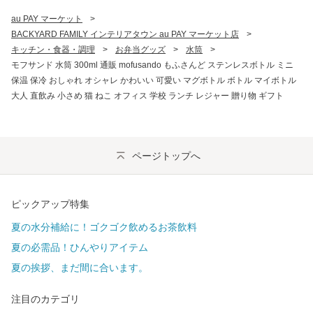
au PAY マーケット
>
BACKYARD FAMILY インテリアタウン au PAY マーケット店
>
キッチン・食器・調理
>
お弁当グッズ
>
水筒
>
モフサンド 水筒 300ml 通販 mofusando もふさんど ステンレスボトル ミニ
保温 保冷 おしゃれ オシャレ かわいい 可愛い マグボトル ボトル マイボトル
大人 直飲み 小さめ 猫 ねこ オフィス 学校 ランチ レジャー 贈り物 ギフト
ページトップへ
ピックアップ特集
夏の水分補給に！ゴクゴク飲めるお茶飲料
夏の必需品！ひんやりアイテム
夏の挨拶、まだ間に合います。
注目のカテゴリ