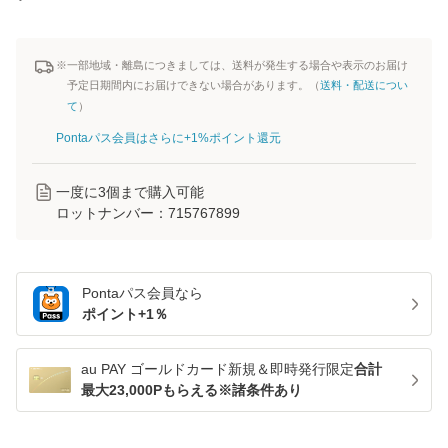
※一部地域・離島につきましては、送料が発生する場合や表示のお届け
予定日期間内にお届けできない場合があります。（
送料・配送につい
て
）
Pontaパス会員はさらに+1%ポイント還元
一度に
3
個まで購入可能
ロットナンバー：
715767899
Pontaパス
会員なら
ポイント+
1
％
au PAY ゴールドカード新規＆即時発行限定
合計
最大23,000Pもらえる※諸条件あり