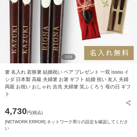
1
/
14
箸 名入れ 若狭箸 結婚祝い ペア プレゼント 一双 issou イ
シダ 日本製 高級 夫婦箸 お箸 ギフト 結婚 祝い 友人 夫婦
両親 お祝い おしゃれ 吉兆 夫婦箸 笑ふくろう 母の日 ギフ
ト
4,730
円(
税込
)
[NETWORK ERROR] ネットワーク周りの設定を確認してくださ
い