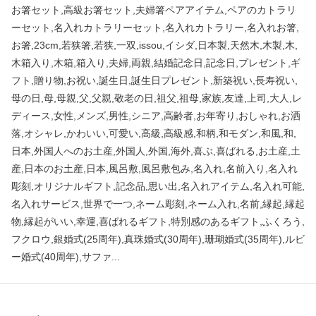
お箸セット,高級お箸セット,夫婦箸ペアアイテム,ペアのカトラリ
ーセット,名入れカトラリーセット,名入れカトラリー,名入れお箸,
お箸,23cm,若狭箸,若狭,一双,issou,イシダ,日本製,天然木,木製,木,
木箱入り,木箱,箱入り,夫婦,両親,結婚記念日,記念日,プレゼント,ギ
フト,贈り物,お祝い,誕生日,誕生日プレゼント,新築祝い,長寿祝い,
母の日,母,母親,父,父親,敬老の日,祖父,祖母,家族,友達,上司,大人,レ
ディース,女性,メンズ,男性,シニア,高齢者,お年寄り,おしゃれ,お洒
落,オシャレ,かわいい,可愛い,高級,高級感,和柄,和モダン,和風,和,
日本,外国人へのお土産,外国人,外国,海外,喜ぶ,喜ばれる,お土産,土
産,日本のお土産,日本,風呂敷,風呂敷包み,名入れ,名前入り,名入れ
彫刻,オリジナルギフト,記念品,思い出,名入れアイテム,名入れ可能,
名入れサービス,世界で一つ,ネーム彫刻,ネーム入れ,名前,縁起,縁起
物,縁起がいい,幸運,喜ばれるギフト,特別感のあるギフト,ふくろう,
フクロウ,銀婚式(25周年),真珠婚式(30周年),珊瑚婚式(35周年),ルビ
ー婚式(40周年),サファ...