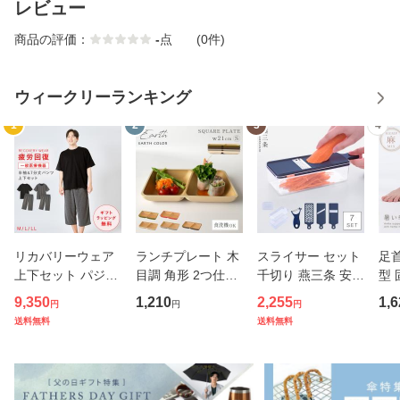
レビュー
商品の評価：
-
点
(0件)
ウィークリーランキング
1
2
3
4
リカバリーウェア
ランチプレート 木
スライサー セット
足
上下セット パジャ
目調 角形 2つ仕切
千切り 燕三条 安全
型 
マ 疲労回復 メンズ
り 小さめ アースカ
ホルダー スリムス
ータ
9,350
1,210
2,255
1,6
円
円
円
夏 半袖シャツ＋7
ラー スクエアプレ
タンドスライサー7
ス腱
送料無料
送料無料
分丈パンツ 春夏用
ート BPAフリー 仕
点セット ピーラー
ッシ
【一般医療機器】
切りプレート 仕切
ステンレス 日本製
本
部屋着 肩こり 冷え
り皿 ダイエットプ
キャベツスライサ
ータ
性 疲れ
レート
ー 千
歩