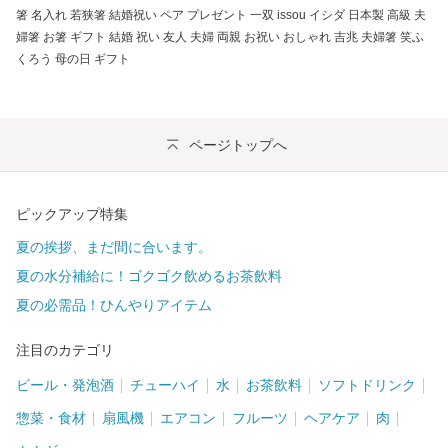
箸 名入れ 若狭箸 結婚祝い ペア プレゼント 一双 issou イシダ 日本製 高級 夫
婦箸 お箸 ギフト 結婚 祝い 友人 夫婦 両親 お祝い おしゃれ 吉兆 夫婦箸 笑ふ
くろう 母の日 ギフト
ページトップへ
ピックアップ特集
夏の挨拶、まだ間に合います。
夏の水分補給に！ゴクゴク飲めるお茶飲料
夏の必需品！ひんやりアイテム
注目のカテゴリ
ビール・発泡酒
チューハイ
水
お茶飲料
ソフトドリンク
惣菜・食材
扇風機
エアコン
フルーツ
ヘアケア
肉