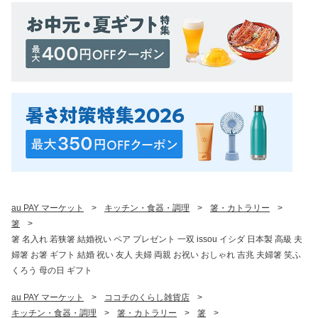
au PAY マーケット
>
キッチン・食器・調理
>
箸・カトラリー
>
箸
>
箸 名入れ 若狭箸 結婚祝い ペア プレゼント 一双 issou イシダ 日本製 高級 夫
婦箸 お箸 ギフト 結婚 祝い 友人 夫婦 両親 お祝い おしゃれ 吉兆 夫婦箸 笑ふ
くろう 母の日 ギフト
au PAY マーケット
>
ココチのくらし雑貨店
>
キッチン・食器・調理
>
箸・カトラリー
>
箸
>