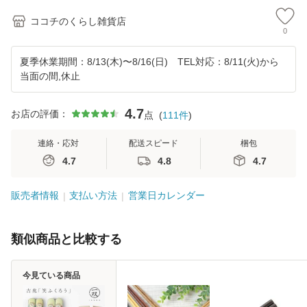
ココチのくらし雑貨店
0
夏季休業期間：8/13(木)〜8/16(日) TEL対応：8/11(火)から
当面の間,休止
4.7
お店の評価：
点
(
111
件
)
連絡・応対
配送スピード
梱包
4.7
4.8
4.7
販売者情報
支払い方法
営業日カレンダー
類似商品と比較する
今見ている商品