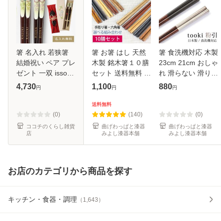
箸 名入れ 若狭箸
箸 お箸 はし 天然
箸 食洗機対応 木製
結婚祝い ペア プレ
木製 銘木箸１０膳
23cm 21cm おしゃ
ゼント 一双 issou
セット 送料無料 ノ
れ 滑らない 滑り止
イシダ 日本製 高級
ベルティー プチギ
め お箸 はし tooki
4,730
1,100
880
円
円
円
夫婦箸 お箸 ギフト
フト ドラジェ 挨拶
粉引 日本製 国産
結婚 祝い 友人 夫
まわり 粗品 プレゼ
プレゼント お土産
送料無料
婦 両親 お祝い お
ント セット お箸
外国人 ダークグレ
(0)
(140)
(0)
し
男性
ー
ココチのくらし雑貨
曲げわっぱと漆器
曲げわっぱと漆器
店
みよし漆器本舗
みよし漆器本舗
お店のカテゴリから商品を探す
キッチン・食器・調理
（
1,643
）