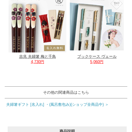
吉兆 夫婦箸 梅と千鳥
ブックケース ヴェール
4,730円
5,060円
その他の関連商品はこちら
夫婦箸ギフト [名入れ] ・(風呂敷包み)(ショップ全商品中) ＞
商品説明