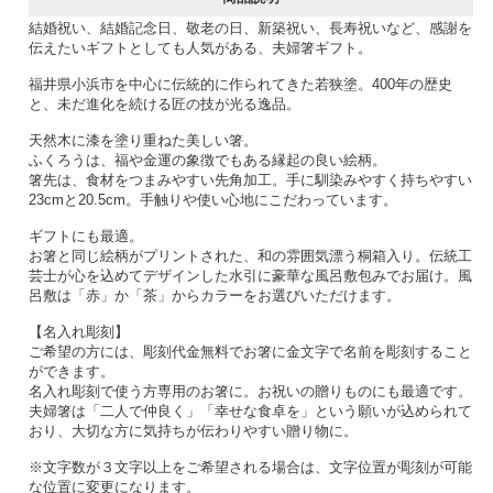
結婚祝い、結婚記念日、敬老の日、新築祝い、長寿祝いなど、感謝を
伝えたいギフトとしても人気がある、夫婦箸ギフト。
福井県小浜市を中心に伝統的に作られてきた若狭塗。400年の歴史
と、未だ進化を続ける匠の技が光る逸品。
天然木に漆を塗り重ねた美しい箸。
ふくろうは、福や金運の象徴でもある縁起の良い絵柄。
箸先は、食材をつまみやすい先角加工。手に馴染みやすく持ちやすい
23cmと20.5cm。手触りや使い心地にこだわっています。
ギフトにも最適。
お箸と同じ絵柄がプリントされた、和の雰囲気漂う桐箱入り。伝統工
芸士が心を込めてデザインした水引に豪華な風呂敷包みでお届け。風
呂敷は「赤」か「茶」からカラーをお選びいただけます。
【名入れ彫刻】
ご希望の方には、彫刻代金無料でお箸に金文字で名前を彫刻すること
ができます。
名入れ彫刻で使う方専用のお箸に。お祝いの贈りものにも最適です。
夫婦箸は「二人で仲良く」「幸せな食卓を」という願いが込められて
おり、大切な方に気持ちが伝わりやすい贈り物に。
※文字数が３文字以上をご希望される場合は、文字位置が彫刻が可能
な位置に変更になります。