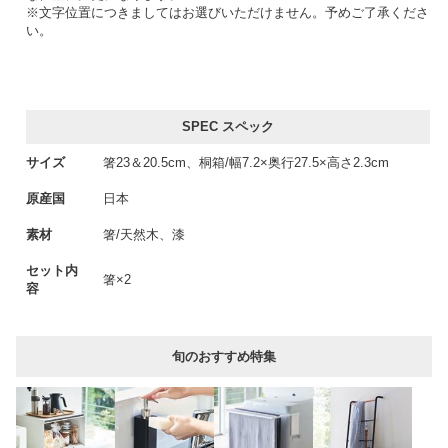
※文字位置につきましてはお選びいただけません。予めご了承くださ
い。
SPEC スペック
サイズ
箸23＆20.5cm、桐箱/幅7.2×奥行27.5×高さ2.3cm
原産国
日本
素材
箸/天然木、漆
セット内
箸×2
容
旬のおすすめ特集