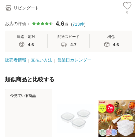
リビングート
0
4.6
お店の評価：
点
(
713
件
)
連絡・応対
配送スピード
梱包
4.6
4.7
4.6
販売者情報
支払い方法
営業日カレンダー
類似商品と比較する
今見ている商品