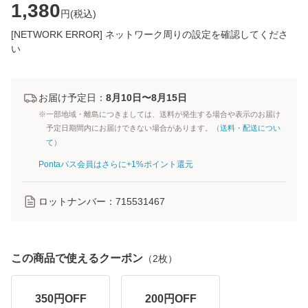
1,380
円(
税込
)
[NETWORK ERROR] ネットワーク周りの設定を確認してくださ
い
お届け予定日：
8月10日〜8月15日
※一部地域・離島につきましては、送料が発生する場合や表示のお届け
予定日期間内にお届けできない場合があります。（
送料・配送につい
て
）
Pontaパス会員はさらに+1%ポイント還元
ロットナンバー：
715531467
この商品で使えるクーポン
（
2
枚）
350
円OFF
200
円OFF