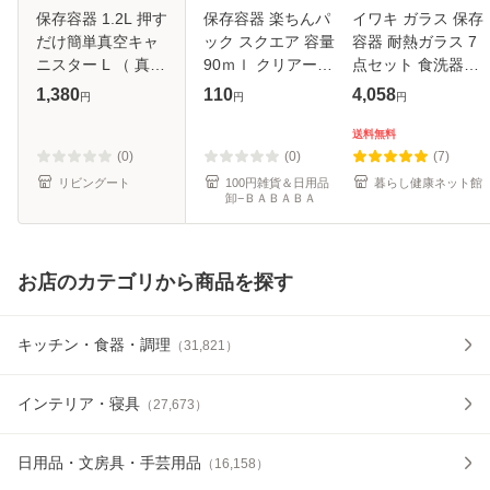
保存容器 1.2L 押す
保存容器 楽ちんパ
イワキ ガラス 保存
だけ簡単真空キャ
ック スクエア 容量
容器 耐熱ガラス 7
ニスター L （ 真空
90ｍｌ クリアーホ
点セット 食洗器対
キャニスター プラ
ワイト 3個入 (100
応 お手入れ簡単 レ
1,380
110
4,058
円
円
円
スチック 密閉 容器
円ショップ 100円
ンジ オーブン対応
真空容器 密閉容器
均一 100均一 100
耐熱容器 耐熱皿 作
送料無料
保存 食品保存 酸化
均)
り置き ストック 重
(0)
(0)
(7)
防
ねて
リビングート
100円雑貨＆日用品
暮らし健康ネット館
卸−ＢＡＢＡＢＡ
お店のカテゴリから商品を探す
キッチン・食器・調理
（
31,821
）
インテリア・寝具
（
27,673
）
日用品・文房具・手芸用品
（
16,158
）