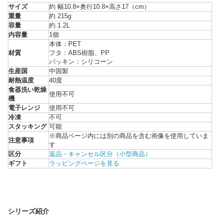
サイズ
約 幅10.8×奥行10.8×高さ17（cm）
重量
約 215g
容量
約 1.2L
内容量
1個
本体：PET
材質
フタ：ABS樹脂、PP
パッキン：シリコーン
生産国
中国製
耐熱温度
40度
食器洗い乾燥
使用不可
機
電子レンジ
使用不可
冷凍
不可
スタッキング
可能
※商品ページ内には別の商品を含む画像を使用していま
注意事項
す
区分
返品・キャンセル区分（小型商品）
ギフト
ラッピングページを見る
シリーズ紹介