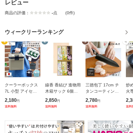
レビュー
商品の評価：
-
点
(0件)
ウィークリーランキング
1
2
3
4
クーラーボックス
線香 香結び 進物用
三徳包丁 17cm チ
炒め
7L 小型 アイセル1
木箱サック 6個入
タンコーティング
火専
0 ハードタイプ （
り ギフト （ お線
濃州正宗 日本製 （
モ
2,180
2,850
2,780
2,3
円
円
円
保冷 クーラーBOX
香 微煙 仏壇 お墓
包丁 万能包丁 料理
ル
送料無料
送料無料
送料無料
送料
保冷ボックス クー
参り お彼岸 法事
包丁 分化包丁 17
深
ラーバッグ 冷蔵ボ
お盆 供養 日本香堂
センチ 175mm 17
直
ックス 7リットル
プレゼント 贈り物
5ミリ チタン 錆び
ン 
クーラー
）
にくい 切
K 