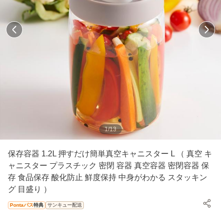
1
/
13
保存容器 1.2L 押すだけ簡単真空キャニスター L （ 真空 キ
ャニスター プラスチック 密閉 容器 真空容器 密閉容器 保
存 食品保存 酸化防止 鮮度保持 中身がわかる スタッキン
グ 目盛り ）
Pontaパス
特典
サンキュー配送