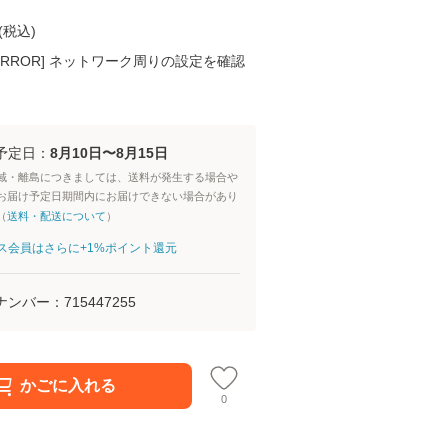
(
税込
)
K ERROR] ネットワーク周りの設定を確認
予定日：
8月10日〜8月15日
域・離島につきましては、送料が発生する場合や
お届け予定日期間内にお届けできない場合があり
（
送料・配送について
）
aパス会員はさらに+1%ポイント還元
ナンバー：
715447255
かごに入れる
0