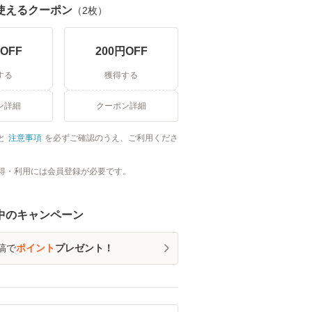
使えるクーポン
（
2
枚）
OFF
200
円OFF
する
獲得する
ン詳細
クーポン詳細
と
注意事項
を必ずご確認のうえ、ご利用くださ
得・利用には会員登録が必要です。
中のキャンペーン
稿で
ポイント
プレゼント！