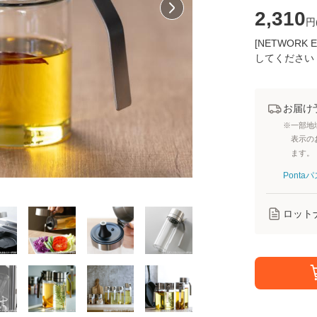
2,310
円
[NETWOR
してください
お届け
※一部地
表示の
ます。
Pont
ロット