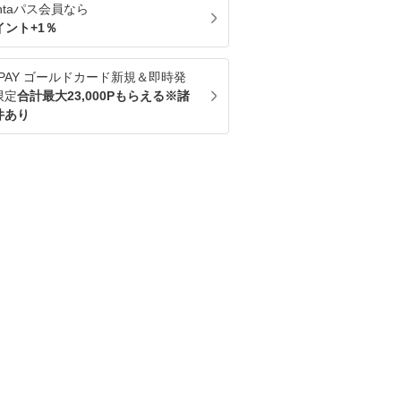
ntaパス
会員なら
イント+
1
％
u PAY ゴールドカード新規＆即時発
限定
合計最大23,000Pもらえる※諸
件あり