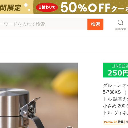
検索
詳細検索
ダルトン オ
5-738XS
トル 詰替え
小さめ 20
トル ヴィネ
Pontaパス
特典