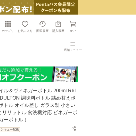
カテゴリ
お気に入り
閲覧履歴
購入履歴
かご
店舗メニュー
イル＆ヴィネガーボトル 200ml R61
 （ DULTON 調味料ボトル 詰め替えボ
ボトル オイル差し ガラス製 小さい
0ミリリットル 食洗機対応 ビネガーボ
ガーボトル ）
サンキュー配送