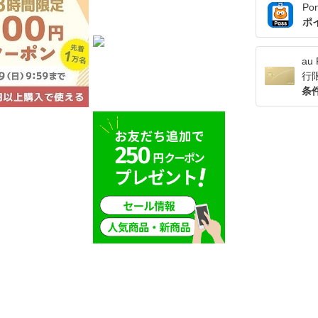
Po
ポ
a
行
条