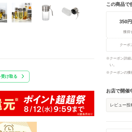
この商品で
350
円
獲得
クーポ
クーポン詳細
い。
クーポンの獲
を受け取る
お店で開催
レビュー投