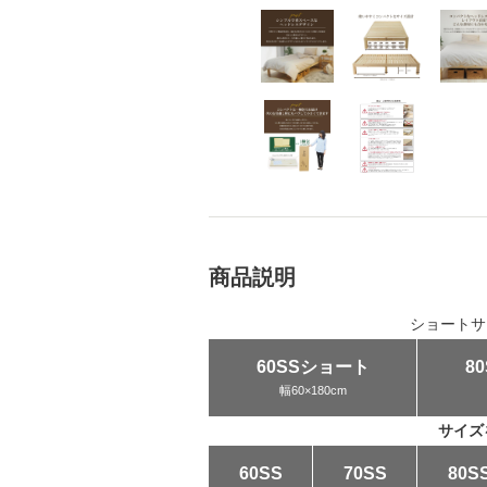
商品説明
ショートサイ
60SSショート
8
幅60×180cm
サイズ
60SS
70SS
80S