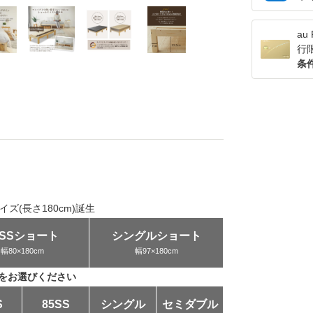
a
行
条
ズ(長さ180cm)誕生
0SSショート
シングルショート
幅80×180cm
幅97×180cm
をお選びください
シングル
セミダブル
S
85SS