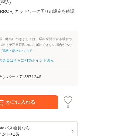
(
税込
)
K ERROR] ネットワーク周りの設定を確認
域・離島につきましては、送料が発生する場合や
お届け予定日期間内にお届けできない場合があり
（
送料・配送について
）
aパス会員はさらに+1%ポイント還元
ナンバー：
713871246
かごに入れる
0
ntaパス
会員なら
イント+
1
％