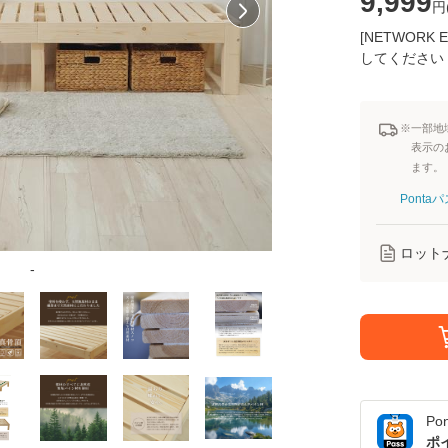
9,999
円
[NETWOR
してください
※一部地
表示の
ます。
Pont
ロット
-
Po
ポ