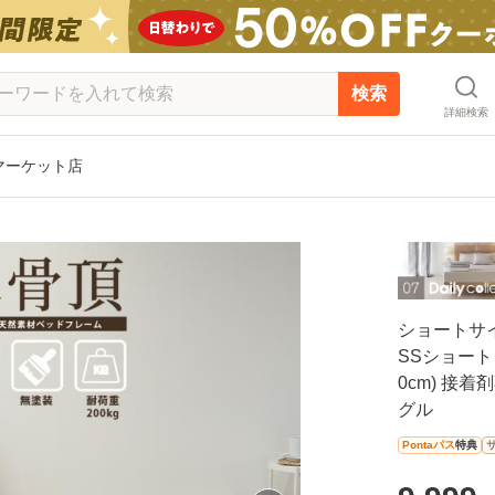
検索
詳細検索
 マーケット店
ショートサイ
SSショート (
0cm) 接
グル
Pontaパス
特典