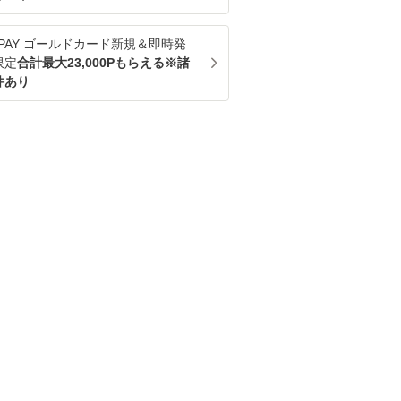
u PAY ゴールドカード新規＆即時発
限定
合計最大23,000Pもらえる※諸
件あり