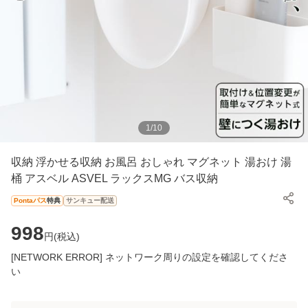
1
/
10
収納 浮かせる収納 お風呂 おしゃれ マグネット 湯おけ 湯
桶 アスベル ASVEL ラックスMG バス収納
Pontaパス
特典
サンキュー配送
998
円(
税込
)
[NETWORK ERROR] ネットワーク周りの設定を確認してくださ
い