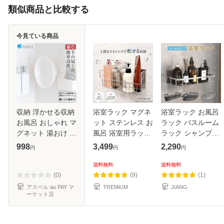
類似商品と比較する
今見ている商品
収納 浮かせる収納
浴室ラック マグネ
浴室ラック お風呂
お風呂 おしゃれ マ
ット ステンレス お
ラック バスルーム
グネット 湯おけ 湯
風呂 浴室用ラック
ラック シャンプー
桶 アスベル
さびない マグネッ
ラック 浴室収納 お
998
3,499
2,290
円
円
円
ASVEL ラックス
トラック 収納 シャ
風呂 ステンレス製
MG バス収納
ンプー シャンプー
おしゃれ 新生活
送料無料
送料無料
ボトル 磁石 浮かせ
bath-rack
(0)
(9)
(1)
る お
アスベル au PAY マ
TREMiUM
JIANG
ーケット店