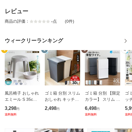
レビュー
商品の評価：
-
点
(0件)
ウィークリーランキング
1
2
3
4
風呂椅子 おしゃれ
ゴミ箱 分別 スリム
ゴミ箱 分別 【限定
ゴミ
エミール S 35cm
おしゃれ キッチン
カラー】 スリム 縦
ッチ
湯桶 セット アスベ
ふた付き 縦型 大容
型 2段 おしゃれ キ
カラ
3,298
2,498
6,498
5,9
円
円
円
ル ASVEL EMEAL
量 密閉 ワゴン 30
ッチン ふた付き 2
ム 
送料無料
送料無料
送料
バスチェア 風呂い
リットル 30l ダス
分別 大容量 ワゴン
ダル
す お風呂 イス 椅
トボックス リビン
40L ダストボック
EL
子 抗菌 高め 洗い
グ プッシュ ごみ箱
ス リビング ペダル
大容