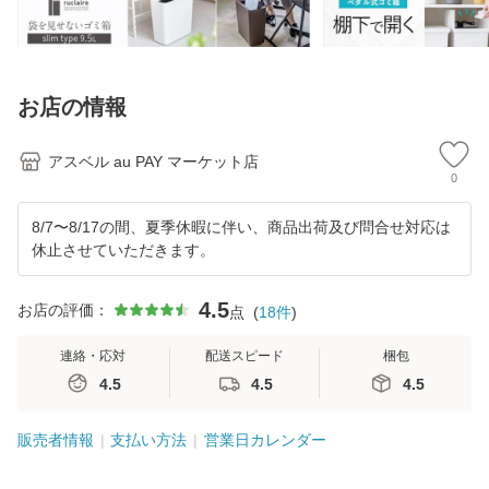
やすい S35
新
ご
ゴ
お店の情報
アスベル au PAY マーケット店
0
8/7〜8/17の間、夏季休暇に伴い、商品出荷及び問合せ対応は
休止させていただきます。
4.5
お店の評価：
点
(
18
件
)
連絡・応対
配送スピード
梱包
4.5
4.5
4.5
販売者情報
支払い方法
営業日カレンダー