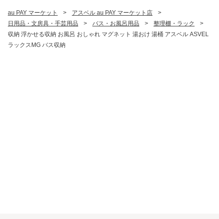
au PAY マーケット
>
アスベル au PAY マーケット店
>
日用品・文房具・手芸用品
>
バス・お風呂用品
>
整理棚・ラック
>
収納 浮かせる収納 お風呂 おしゃれ マグネット 湯おけ 湯桶 アスベル ASVEL
ラックスMG バス収納