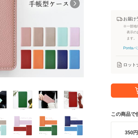
お届け
※一部地
表示の
ます。
Pont
ロット
この商品で
350
円