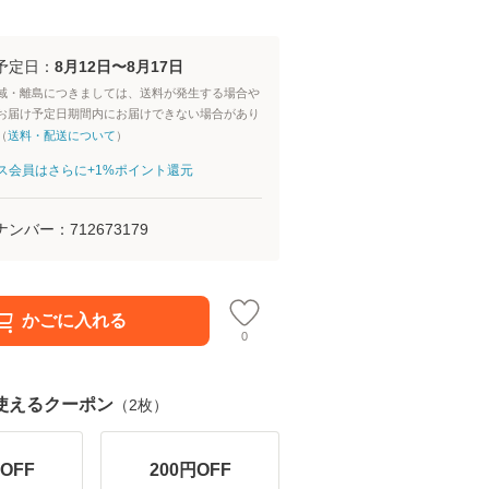
予定日：
8月12日〜8月17日
域・離島につきましては、送料が発生する場合や
お届け予定日期間内にお届けできない場合があり
（
送料・配送について
）
aパス会員はさらに+1%ポイント還元
ナンバー：
712673179
かごに入れる
0
使えるクーポン
（
2
枚）
OFF
200
円OFF