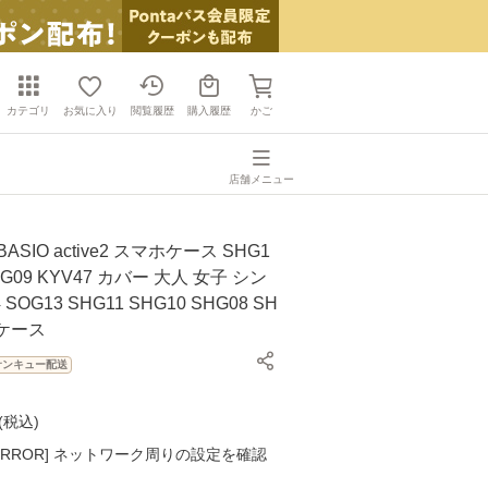
カテゴリ
お気に入り
閲覧履歴
購入履歴
かご
店舗メニュー
SIO active2 スマホケース SHG1
HG09 KYV47 カバー 大人 女子 シン
 SOG13 SHG11 SHG10 SHG08 SH
型ケース
サンキュー配送
(
税込
)
K ERROR] ネットワーク周りの設定を確認