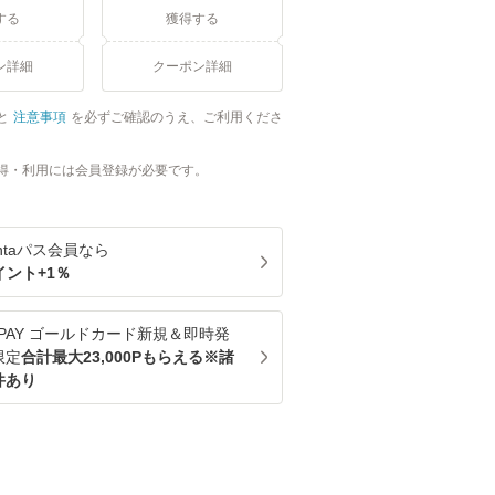
する
獲得する
ン詳細
クーポン詳細
と
注意事項
を必ずご確認のうえ、ご利用くださ
得・利用には会員登録が必要です。
ntaパス
会員なら
イント+
1
％
u PAY ゴールドカード新規＆即時発
限定
合計最大23,000Pもらえる※諸
件あり