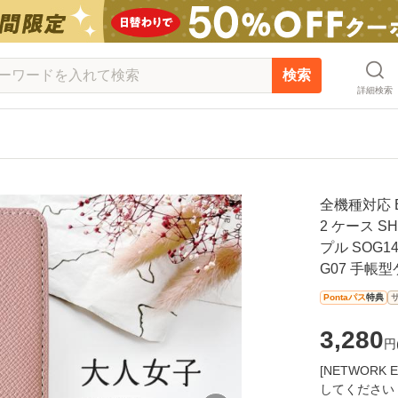
検索
詳細検索
全機種対応 BA
2 ケース S
プル SOG14
G07 手帳
Pontaパス
特典
3,280
円
[NETWOR
してください