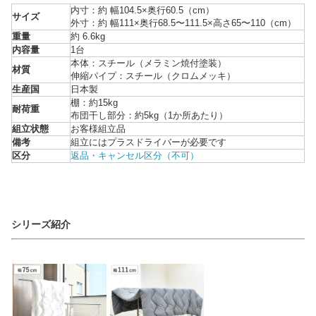
内寸：約 幅104.5×奥行60.5（cm）
サイズ
外寸：約 幅111×奥行68.5〜111.5×高さ65〜110（cm）
重量
約 6.6kg
内容量
1台
本体：スチール（メラミン焼付塗装）
材質
伸縮パイプ：スチール（クロムメッキ）
生産国
日本製
棚：約15kg
耐荷重
布団干し部分：約5kg（1か所あたり）
組立状態
お客様組立品
備考
組立にはプラスドライバーが必要です
区分
返品・キャンセル区分（不可）
シリーズ紹介