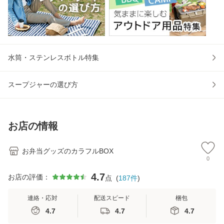
水筒・ステンレスボトル特集
スープジャーの選び方
お店の情報
お弁当グッズのカラフルBOX
0
4.7
お店の評価：
点
(
187
件
)
連絡・応対
配送スピード
梱包
4.7
4.7
4.7