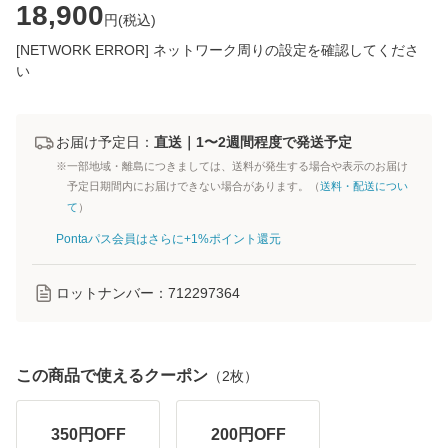
18,900
円(
税込
)
[NETWORK ERROR] ネットワーク周りの設定を確認してくださ
い
お届け予定日：
直送｜1〜2週間程度で発送予定
※一部地域・離島につきましては、送料が発生する場合や表示のお届け
予定日期間内にお届けできない場合があります。（
送料・配送につい
て
）
Pontaパス会員はさらに+1%ポイント還元
ロットナンバー：
712297364
この商品で使えるクーポン
（
2
枚）
350
円OFF
200
円OFF