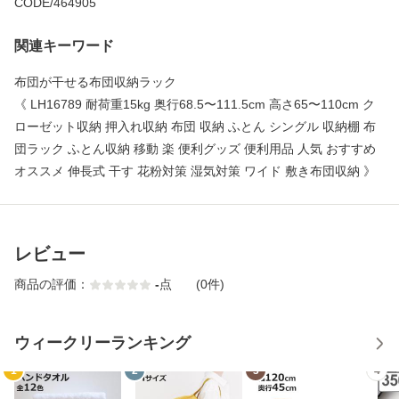
CODE/464905
関連キーワード
布団が干せる布団収納ラック
《 LH16789 耐荷重15kg 奥行68.5〜111.5cm 高さ65〜110cm ク
ローゼット収納 押入れ収納 布団 収納 ふとん シングル 収納棚 布
団ラック ふとん収納 移動 楽 便利グッズ 便利用品 人気 おすすめ
オススメ 伸長式 干す 花粉対策 湿気対策 ワイド 敷き布団収納 》
レビュー
商品の評価：
-
点
(0件)
ウィークリーランキング
1
2
3
4