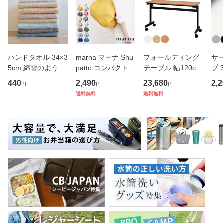
ハンドタオル 34×3
marna マーナ Shu
フォールディング
サ
5cm 綿雪のような
patto コンパクトバ
テーブル 幅120cm
プ 
タオル ベルベット
ッグ M／2020 S46
奥行き45cm キャ
フ
440
2,490
23,680
2,2
円
円
円
カラー （ タオル
7 （ シュパット エ
スター付き 折りた
ス 
送料無料
送料無料
ウォッシュタオル
コバッグ マイバッ
たみ （ 法人限定
er
ハンカチタオル ハ
グ エコバック 買い
テーブル 長机 スタ
マ
ンカチ 洗面タオル
物バッグ 洗濯可能
ッキング 会議机 ミ
マグ
綿 コッ
北欧 コ
ーティング
保冷