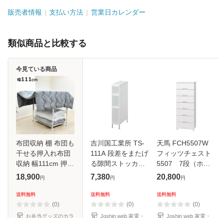
販売者情報
支払い方法
営業日カレンダー
類似商品と比較する
今見ている商品
布団収納 棚 布団も
吉川国工業所 TS-
天馬 FCH5507W
干せる押入れ布団
111A 段差をまたげ
フィッツチェスト
収納 幅111cm 押入
る隙間ストッカー3
5507 7段（ホワ
れ （ 布団収納ラッ
段[TS111Aヨシカ
イト）Fitsチェス
18,900
7,380
20,800
円
円
円
ク 掛け布団 すのこ
ワクニ] 返品種別A
ト[FCH5507W] 返
押し入れ キャスタ
品種別A
送料無料
送料無料
送料無料
ー付き 布団干し 日
(0)
(0)
(0)
本製
お弁当グッズのカラ
Joshin web 家電・
Joshin web 家電・