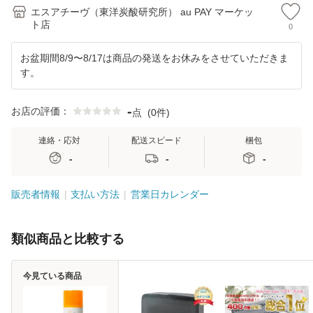
ボラリオ
科医推奨 レモ
容
パ
エスアチーヴ（東洋炭酸研究所） au PAY マーケッ
ト店
0
お盆期間8/9〜8/17は商品の発送をお休みをさせていただきま
す。
-
お店の評価：
点
(
0件
)
連絡・応対
配送スピード
梱包
-
-
-
販売者情報
支払い方法
営業日カレンダー
類似商品と比較する
今見ている商品