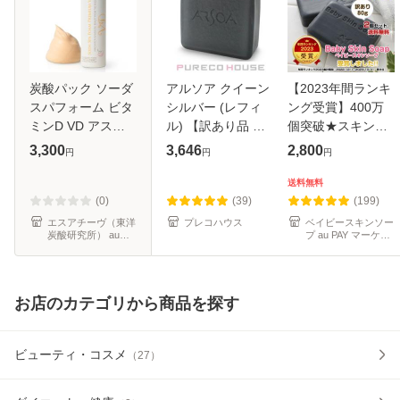
炭酸パック ソーダ
アルソア クイーン
【2023年間ランキ
スパフォーム ビタ
シルバー (レフィ
ング受賞】400万
ミンD VD アスタ
ル) 【訳あり品 社
個突破★スキンケ
キサンチン フェイ
内コード
ア・洗顔料部門で
3,300
3,646
2,800
円
円
円
ス用パック 泡 パッ
20210819】 135g
１位獲得!!【メール
ク 洗顔 スキンケア
【通常販売】
便】★大人気の黒
送料無料
毛穴ケア 全身パッ
石鹸「訳ありベイ
(0)
(39)
(199)
ク 顔パ
ビーちゃん×２
エスアチーヴ（東洋
プレコハウス
ベイビースキンソー
炭酸研究所） au
プ au PAY マーケッ
PAY マーケット店
ト店
お店のカテゴリから商品を探す
ビューティ・コスメ
（
27
）