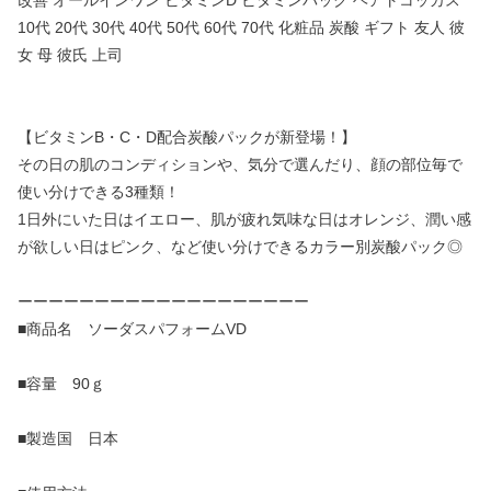
改善 オールインワン ビタミンD ビタミンパック ヘアトコッカス
10代 20代 30代 40代 50代 60代 70代 化粧品 炭酸 ギフト 友人 彼
女 母 彼氏 上司
【ビタミンB・C・D配合炭酸パックが新登場！】
その日の肌のコンディションや、気分で選んだり、顔の部位毎で
使い分けできる3種類！
1日外にいた日はイエロー、肌が疲れ気味な日はオレンジ、潤い感
が欲しい日はピンク、など使い分けできるカラー別炭酸パック◎
ーーーーーーーーーーーーーーーーーーー
■商品名 ソーダスパフォームVD
■容量 90ｇ
■製造国 日本