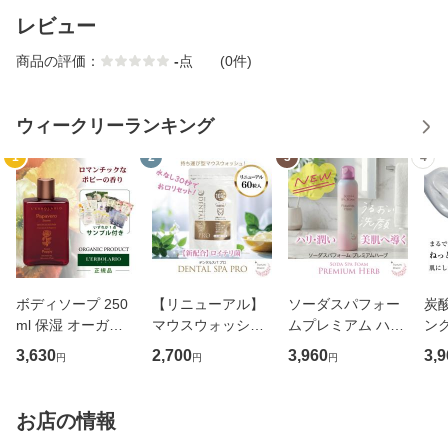
レビュー
商品の評価：
-
点
(0件)
ウィークリーランキング
1
2
3
4
ボディソープ 250
【リニューアル】
ソーダスパフォー
炭
ml 保湿 オーガニ
マウスウォッシュ
ムプレミアム ハー
ン
ック パパヴェロ ソ
炭酸 デンタルスパ
ブ 150g 10000pp
パフ
3,630
2,700
3,960
3,9
円
円
円
アヴェ Papavero S
プロ DENTALSPA
m 1本 炭酸 フェイ
ッ
oave シャワージェ
PRO 口臭ケア オ
ス パック 洗顔 ス
ック
ル ポピーの香り L
ーラルケア ドライ
キンケア 毛穴汚れ
顔 
お店の情報
ERBOLARIO レル
マウス 炭酸ケア 歯
ケア 泡 パック 美
ケア