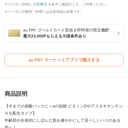
クーポン詳細と
注意事項
を必ずご確認のうえ、ご利用ください。
クーポンの獲得・利用には会員登録が必要です。
au PAY ゴールドカード新規＆即時発行限定
合計
最大23,000Pもらえる※諸条件あり
au PAY マーケットアプリで購入する
商品説明
【今までの炭酸パックに＋αの効能 ビタミンDやアスタキサンチン
※を配合タイプ】
年齢肌や全体的にしぼんだ肌を健やかにして若々しいハリのある
肌へ！