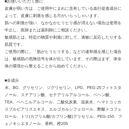
■お使いいただく際に
皮膚が弱い方は、ご使用中にまれに含有している血行促進成分に
よって、皮膚に刺激を感じる方がいらっしゃいます。
肌への刺激が強い、なかなかヒリヒリ感が消えない場合は使用を
中止し、医師または薬剤師にご相談ください。
敏感肌とは、特定の物質や刺激に対して、過敏に反応したりする
肌質です。
ご使用の際に、「肌がヒリヒリする」などの違和感を感じた場合
は、敏感肌の危険信号を体が出しています。その際はまず、体全
体の環境から整えることから始めてください。
■全成分
水、BG、グリセリン、ジグリセリン、LPG、PEG-25フィトスタ
ノール、ステアリン酸、セテアリルアルコール、ベヘン酸、
TEA、ベヘニルアルコール、二酸化炭素、温泉水、ヘマトコッカ
スプルビアリスエキス、エルゴカルシフェロール、酢酸トコフェ
ロール、トリ(カプリル酸/カプリン酸)グリセリル、PEG-150、フ
ェノキシエタノール、香料、橙205